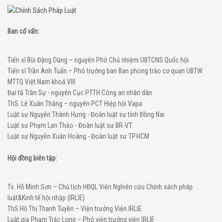
Ban cố vấn:
Tiến sĩ Bùi Đặng Dũng – nguyên Phó Chủ nhiệm UBTCNS Quốc hội
Tiến sĩ Trần Anh Tuấn – Phó trưởng ban Ban phong trào cơ quan UBTW
MTTQ Việt Nam khoá VIII
Đại tá Trần Sự - nguyên Cục PTTH Công an nhân dân
ThS. Lê Xuân Thăng – nguyên PCT Hiệp hội Vapa
Luật sư Nguyễn Thành Hưng - Đoàn luật sư tỉnh Đồng Nai
Luật sư Phạm Lan Thảo - Đoàn luật sư BR-VT
Luật sư Nguyễn Xuân Hoàng - Đoàn luật sư TP.HCM
Hội đồng biên tập:
Ts. Hồ Minh Sơn – Chủ tịch HĐQL Viện Nghiên cứu Chính sách pháp
luật&Kinh tế hội nhập (IRLIE)
ThS Hồ Thị Thanh Tuyền – Viện trưởng Viện IRLIE
Luật gia Phạm Trắc Long – Phó viện trưởng viện IRLIE