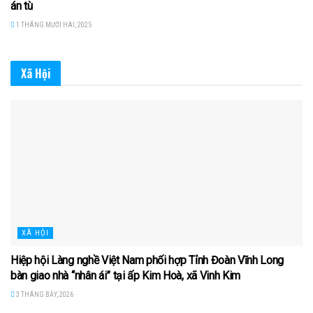
án tù
1 THÁNG MƯỜI HAI, 2025
Xã Hội
XÃ HỘI
Hiệp hội Làng nghề Việt Nam phối hợp Tỉnh Đoàn Vĩnh Long
bàn giao nhà “nhân ái” tại ấp Kim Hoà, xã Vinh Kim
3 THÁNG BẢY, 2026