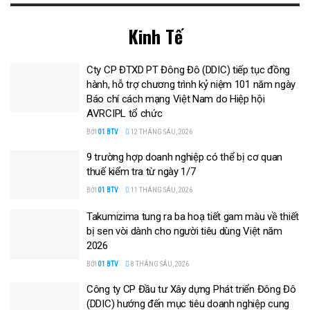
Kinh Tế
Cty CP ĐTXD PT Đông Đô (DDIC) tiếp tục đồng
hành, hỗ trợ chương trình kỷ niệm 101 năm ngày
Báo chí cách mạng Việt Nam do Hiệp hội
AVRCIPL tổ chức
BỞI
01 BTV
12 THÁNG SÁU, 2026
9 trường hợp doanh nghiệp có thể bị cơ quan
thuế kiểm tra từ ngày 1/7
BỞI
01 BTV
11 THÁNG SÁU, 2026
Takumizima tung ra ba hoạ tiết gam màu về thiết
bị sen vòi dành cho người tiêu dùng Việt năm
2026
BỞI
01 BTV
8 THÁNG SÁU, 2026
Công ty CP Đầu tư Xây dựng Phát triển Đông Đô
(DDIC) hướng đến mục tiêu doanh nghiệp cung