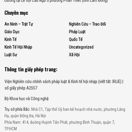
Dương tại Lễ hội Cầu Ngư ở phường Phan Thiết (tỉnh Lâm Đồng)
Chuyên mục
An Ninh – Trật Tự
Nghiên Cứu – Trao Đổi
Giáo Dục
Pháp Luật
Kinh Tế
Quốc Tế
Kinh Tế Hội Nhập
Uncategorized
Luật Sư
Xã Hội
Thông tin giấy phép trang:
Viện Nghiên cứu chính sách pháp luật & Kinh tế hội nhập (viết tắt: IRLIE) |
số giấy phép A2557
Bộ Khoa học và Công nghệ
Trụ sở phía Bắc
: Nhà C1, Tập thể Uỷ ban kế hoạch nhà nước, phường Láng
Hạ, quận Đống Đa, Hà Nội
Phía Nam: 414, đường Huỳnh Tấn Phát, phường Bình Thuận, quận 7,
TP.HCM