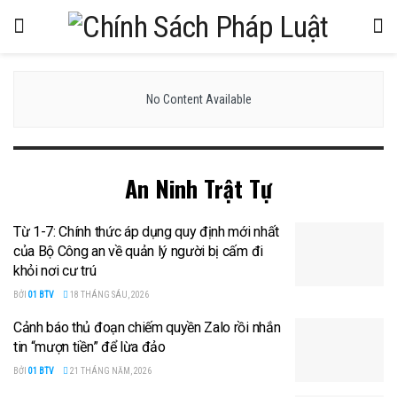
No Content Available
An Ninh Trật Tự
Từ 1-7: Chính thức áp dụng quy định mới nhất
của Bộ Công an về quản lý người bị cấm đi
khỏi nơi cư trú
BỞI
01 BTV
18 THÁNG SÁU, 2026
Cảnh báo thủ đoạn chiếm quyền Zalo rồi nhắn
tin “mượn tiền” để lừa đảo
BỞI
01 BTV
21 THÁNG NĂM, 2026