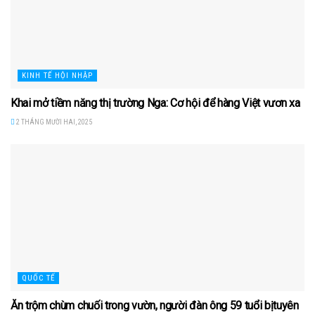
KINH TẾ HỘI NHẬP
Khai mở tiềm năng thị trường Nga: Cơ hội để hàng Việt vươn xa
2 THÁNG MƯỜI HAI, 2025
QUỐC TẾ
Ăn trộm chùm chuối trong vườn, người đàn ông 59 tuổi bịtuyên