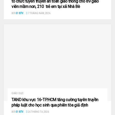
tổ chức tuyên truyền an toàn giao thông cho 89 giáo
viên mầm non, 210 trẻ em tại xã Nhà Bè
BỞI
01 BTV
7 THÁNG NĂM, 2026
GIÁO DỤC
TAND khu vực 16-TP.HCM tăng cường tuyên truyền
pháp luật cho học sinh qua phiên tòa giả định
BỞI
01 BTV
26 THÁNG TƯ, 2026