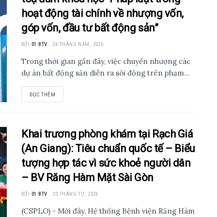
hoạt động tài chính về nhượng vốn,
góp vốn, đầu tư bất động sản”
BỞI
01 BTV
26 THÁNG NĂM, 2026
Trong thời gian gần đây, việc chuyển nhượng các
dự án bất động sản diễn ra sôi động trên phạm...
ĐỌC THÊM
Khai trương phòng khám tại Rạch Giá
(An Giang): Tiêu chuẩn quốc tế – Biểu
tượng hợp tác vì sức khoẻ người dân
– BV Răng Hàm Mặt Sài Gòn
BỞI
01 BTV
20 THÁNG TƯ, 2026
(CSPLO) - Mới đây, Hệ thống Bệnh viện Răng Hàm