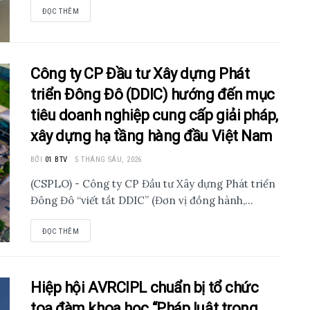
ĐỌC THÊM
Công ty CP Đầu tư Xây dựng Phát
triển Đông Đô (DDIC) hướng đến mục
tiêu doanh nghiệp cung cấp giải pháp,
xây dựng hạ tầng hàng đầu Việt Nam
BỞI
01 BTV
5 THÁNG SÁU, 2026
(CSPLO) - Công ty CP Đầu tư Xây dựng Phát triển
Đông Đô “viết tắt DDIC” (Đơn vị đồng hành,...
ĐỌC THÊM
Hiệp hội AVRCIPL chuẩn bị tổ chức
toạ đàm khoa học “Pháp luật trong