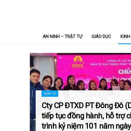
AN NINH – TRẬT TỰ
GIÁO DỤC
KINH
KINH TẾ
Cty CP ĐTXD PT Đông Đô (
tiếp tục đồng hành, hỗ trợ
trình kỷ niệm 101 năm ngà