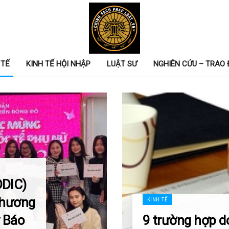
 TẾ
KINH TẾ HỘI NHẬP
LUẬT SƯ
NGHIÊN CỨU – TRAO 
DDIC)
 chương
KINH TẾ
y Báo
9 trường hợp d