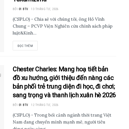
BỞI
01 BTV
13 THÁNG TƯ, 2026
(CSPLO) - Chia sẻ với chúng tôi, ông Hồ Vĩnh
Chung – PCVP Viện Nghiên cứu chính sách pháp
luật&Kinh...
ĐỌC THÊM
Chester Charles: Mang hoạ tiết bản
đồ xu hướng, giới thiệu đến nàng các
bản phối trẻ trung diện đi học, đi chơi;
sang trọng và thanh lịch xuân hè 2026
BỞI
01 BTV
12 THÁNG TƯ, 2026
(CSPLO) - Trong bối cảnh ngành thời trang Việt
Nam đang chuyển mình mạnh mẽ, người tiêu
dùng ngày càng...