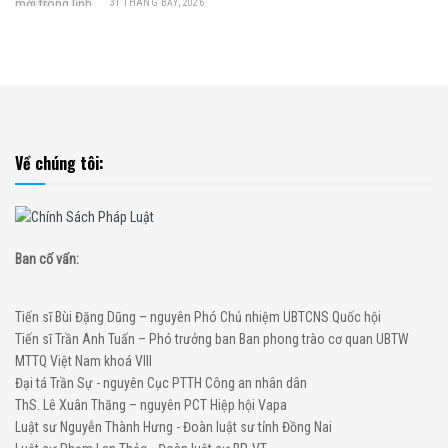
31 THÁNG BẢY, 2026
Về chúng tôi:
Ban cố vấn:
Tiến sĩ Bùi Đặng Dũng – nguyên Phó Chủ nhiệm UBTCNS Quốc hội
Tiến sĩ Trần Anh Tuấn – Phó trưởng ban Ban phong trào cơ quan UBTW
MTTQ Việt Nam khoá VIII
Đại tá Trần Sự - nguyên Cục PTTH Công an nhân dân
ThS. Lê Xuân Thăng – nguyên PCT Hiệp hội Vapa
Luật sư Nguyễn Thành Hưng - Đoàn luật sư tỉnh Đồng Nai