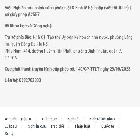
Viện Nghiên cứu chính sách pháp luật & Kinh tế hội nhập (viết tắt: IRLIE) |
số giấy phép A2557
Bộ Khoa học và Công nghệ
Trụ sở phía Bắc
: Nhà C1, Tập thể Uỷ ban kế hoạch nhà nước, phường Láng
Hạ, quận Đống Đa, Hà Nội
Phía Nam: 414, đường Huỳnh Tấn Phát, phường Bình Thuận, quận 7,
TP.HCM
Cục phát thanh truyền hình cấp phép số: 140/GP-TTĐT ngày 29/08/2023
Liên hệ: 0582703333
An ninh – Trật tự
Giáo dục
Kinh tế
Kinh tế hội nhập
Luật sư
Nghiên cứu – Trao đổi
Pháp luật
Quốc tế
Xã hội