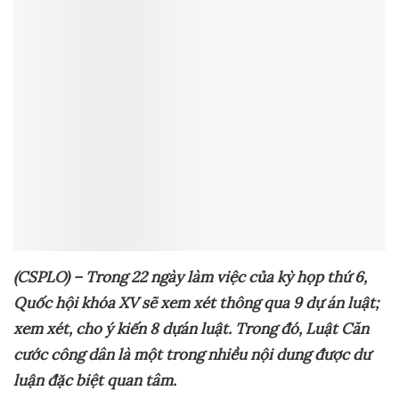
(CSPLO) – Trong 22 ngày làm vi
ệ
c c
ủ
a k
ỳ
h
ọ
p th
ứ
6,
Qu
ố
c h
ộ
i khóa XV s
ẽ
xem xét thông qua 9 d
ự
án lu
ậ
t;
xem xét, cho ý ki
ế
n 8 d
ự
án lu
ậ
t. Trong đó, Lu
ậ
t Căn
c
ướ
c công dân là m
ộ
t trong nhi
ề
u n
ộ
i dung đ
ượ
c d
ư
lu
ậ
n đ
ặ
c bi
ệ
t quan tâm.