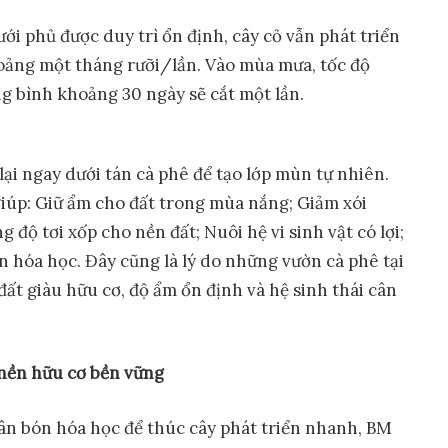
i phủ được duy trì ổn định, cây cỏ vẫn phát triển
hoảng một tháng rưỡi/lần. Vào mùa mưa, tốc độ
 bình khoảng 30 ngày sẽ cắt một lần.
 lại ngay dưới tán cà phê để tạo lớp mùn tự nhiên.
giúp: Giữ ẩm cho đất trong mùa nắng; Giảm xói
 độ tơi xốp cho nền đất; Nuôi hệ vi sinh vật có lợi;
 hóa học. Đây cũng là lý do những vườn cà phê tại
ất giàu hữu cơ, độ ẩm ổn định và hệ sinh thái cân
 nền hữu cơ bền vững
n bón hóa học để thúc cây phát triển nhanh, BM