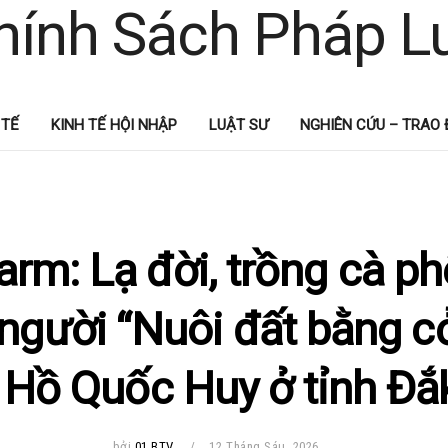
 TẾ
KINH TẾ HỘI NHẬP
LUẬT SƯ
NGHIÊN CỨU – TRAO 
rm: Lạ đời, trồng cà ph
người “Nuôi đất bằng c
Hồ Quốc Huy ở tỉnh Đắ
bởi
01 BTV
12 Tháng Sáu, 2026