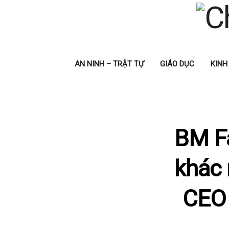
AN NINH – TRẬT TỰ
GIÁO DỤC
KINH
BM Fa
khác 
CEO 