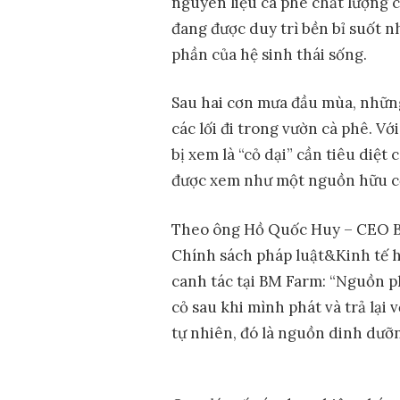
nguyên liệu cà phê chất lượng 
đang được duy trì bền bỉ suốt n
phần của hệ sinh thái sống.
Sau hai cơn mưa đầu mùa, nhữn
các lối đi trong vườn cà phê. V
bị xem là “cỏ dại” cần tiêu diệt
được xem như một nguồn hữu cơ
Theo ông Hồ Quốc Huy – CEO B
Chính sách pháp luật&Kinh tế h
canh tác tại BM Farm: “Nguồn ph
cỏ sau khi mình phát và trả lại v
tự nhiên, đó là nguồn dinh dưỡn