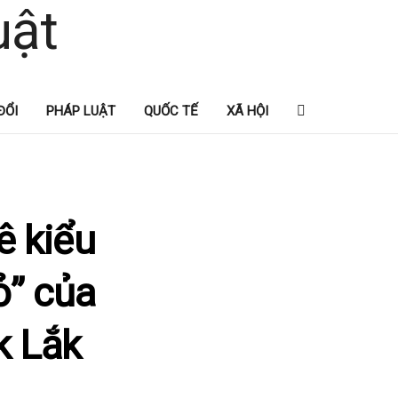
ĐỔI
PHÁP LUẬT
QUỐC TẾ
XÃ HỘI
ê kiểu
ỏ” của
k Lắk