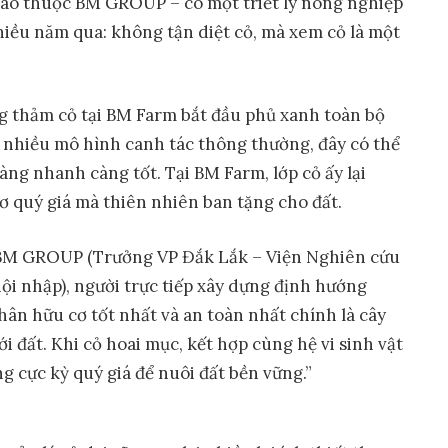
cao thuộc BM GROUP – có một triết lý nông nghiệp
hiều năm qua: không tận diệt cỏ, mà xem cỏ là một
g thảm cỏ tại BM Farm bắt đầu phủ xanh toàn bộ
ới nhiều mô hình canh tác thông thường, đây có thể
 càng nhanh càng tốt. Tại BM Farm, lớp cỏ ấy lại
 quý giá mà thiên nhiên ban tặng cho đất.
M GROUP (Trưởng VP Đắk Lắk – Viện Nghiên cứu
ội nhập), người trực tiếp xây dựng định hướng
ân hữu cơ tốt nhất và an toàn nhất chính là cây
ới đất. Khi cỏ hoai mục, kết hợp cùng hệ vi sinh vật
g cực kỳ quý giá để nuôi đất bền vững.”