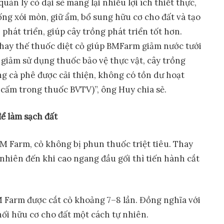
ản lý cỏ dại sẽ mang lại nhiều lợi ích thiết thực,
ng xói mòn, giữ ẩm, bổ sung hữu cơ cho đất và tạo
 phát triển, giúp cây trồng phát triển tốt hơn.
thay thế thuốc diệt cỏ giúp BMFarm giảm nước tưới
 giảm sử dụng thuốc bảo vệ thực vật, cây trồng
g cà phê được cải thiện, không có tồn dư hoạt
ị cấm trong thuốc BVTV)”, ông Huy chia sẻ.
để làm sạch đất
M Farm, cỏ không bị phun thuốc triệt tiêu. Thay
 nhiên đến khi cao ngang đầu gối thì tiến hành cắt
M Farm được cắt cỏ khoảng 7–8 lần. Đồng nghĩa với
khối hữu cơ cho đất một cách tự nhiên.