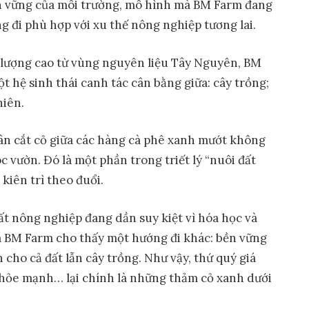
ền vững của môi trường, mô hình mà BM Farm đang
 đi phù hợp với xu thế nông nghiệp tương lai.
 lượng cao từ vùng nguyên liệu Tây Nguyên, BM
 hệ sinh thái canh tác cân bằng giữa: cây trồng;
hiên.
n cắt cỏ giữa các hàng cà phê xanh mướt không
 vườn. Đó là một phần trong triết lý “nuôi đất
kiên trì theo đuổi.
ất nông nghiệp đang dần suy kiệt vì hóa học và
a BM Farm cho thấy một hướng đi khác: bền vững
 cho cả đất lẫn cây trồng. Như vậy, thứ quý giá
khỏe mạnh… lại chính là những thảm cỏ xanh dưới