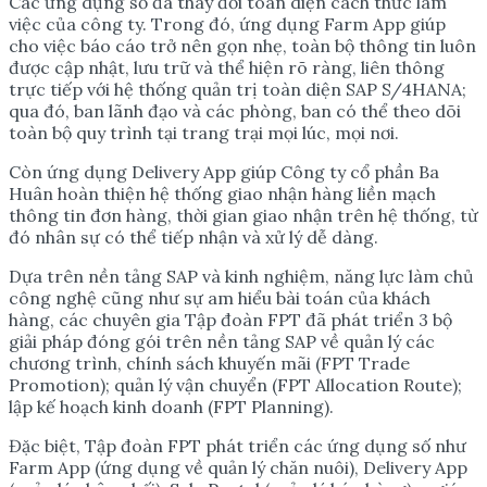
Các ứng dụng số đã thay đổi toàn diện cách thức làm
việc của công ty. Trong đó, ứng dụng Farm App giúp
cho việc báo cáo trở nên gọn nhẹ, toàn bộ thông tin luôn
được cập nhật, lưu trữ và thể hiện rõ ràng, liên thông
trực tiếp với hệ thống quản trị toàn diện SAP S/4HANA;
qua đó, ban lãnh đạo và các phòng, ban có thể theo dõi
toàn bộ quy trình tại trang trại mọi lúc, mọi nơi.
Còn ứng dụng Delivery App giúp Công ty cổ phần Ba
Huân hoàn thiện hệ thống giao nhận hàng liền mạch
thông tin đơn hàng, thời gian giao nhận trên hệ thống, từ
đó nhân sự có thể tiếp nhận và xử lý dễ dàng.
Dựa trên nền tảng SAP và kinh nghiệm, năng lực làm chủ
công nghệ cũng như sự am hiểu bài toán của khách
hàng, các chuyên gia Tập đoàn FPT đã phát triển 3 bộ
giải pháp đóng gói trên nền tảng SAP về quản lý các
chương trình, chính sách khuyến mãi (FPT Trade
Promotion); quản lý vận chuyển (FPT Allocation Route);
lập kế hoạch kinh doanh (FPT Planning).
Đặc biệt, Tập đoàn FPT phát triển các ứng dụng số như
Farm App (ứng dụng về quản lý chăn nuôi), Delivery App