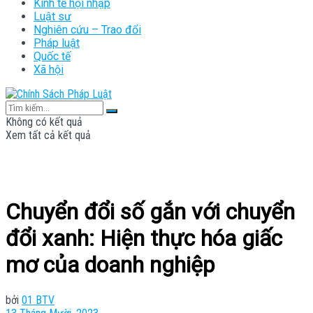
Kinh tế hội nhập
Luật sư
Nghiên cứu – Trao đổi
Pháp luật
Quốc tế
Xã hội
Không có kết quả
Xem tất cả kết quả
Chuyển đổi số gắn với chuyển
đổi xanh: Hiện thực hóa giấc
mơ của doanh nghiệp
bởi
01 BTV