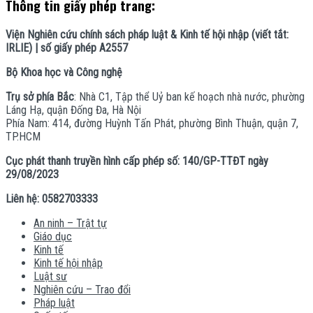
Thông tin giấy phép trang:
Viện Nghiên cứu chính sách pháp luật & Kinh tế hội nhập (viết tắt:
IRLIE) | số giấy phép A2557
Bộ Khoa học và Công nghệ
Trụ sở phía Bắc
: Nhà C1, Tập thể Uỷ ban kế hoạch nhà nước, phường
Láng Hạ, quận Đống Đa, Hà Nội
Phía Nam: 414, đường Huỳnh Tấn Phát, phường Bình Thuận, quận 7,
TP.HCM
Cục phát thanh truyền hình cấp phép số: 140/GP-TTĐT ngày
29/08/2023
Liên hệ: 0582703333
An ninh – Trật tự
Giáo dục
Kinh tế
Kinh tế hội nhập
Luật sư
Nghiên cứu – Trao đổi
Pháp luật