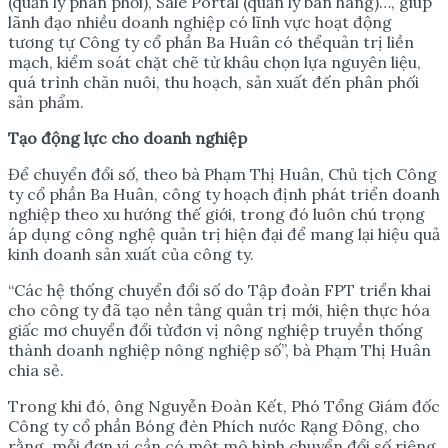
(quản lý phân phối), Sale Portal (quản lý bán hàng)…, giúp
lãnh đạo nhiều doanh nghiệp có lĩnh vực hoạt động
tương tự Công ty cổ phần Ba Huân có thểquản trị liền
mạch, kiểm soát chặt chẽ từ khâu chọn lựa nguyên liệu,
quá trình chăn nuôi, thu hoạch, sản xuất đến phân phối
sản phẩm.
T
ạ
o đ
ộ
ng l
ự
c cho doanh nghi
ệ
p
Để chuyển đổi số, theo bà Phạm Thị Huân, Chủ tịch Công
ty cổ phần Ba Huân, công ty hoạch định phát triển doanh
nghiệp theo xu hướng thế giới, trong đó luôn chú trọng
áp dụng công nghệ quản trị hiện đại để mang lại hiệu quả
kinh doanh sản xuất của công ty.
“Các hệ thống chuyển đổi số do Tập đoàn FPT triển khai
cho công ty đã tạo nền tảng quản trị mới, hiện thực hóa
giấc mơ chuyển đổi từđơn vị nông nghiệp truyền thống
thành doanh nghiệp nông nghiệp số”, bà Phạm Thị Huân
chia sẻ.
Trong khi đó, ông Nguyễn Đoàn Kết, Phó Tổng Giám đốc
Công ty cổ phần Bóng đèn Phích nước Rạng Đông, cho
rằng, mỗi đơn vị cần có một mô hình chuyển đổi số riêng