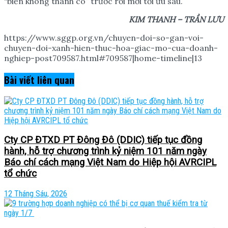
“biến không thành có” trước rồi mới tối ưu sau.
KIM THANH – TR
Ầ
N L
Ư
U
https://www.sggp.org.vn/chuyen-doi-so-gan-voi-
chuyen-doi-xanh-hien-thuc-hoa-giac-mo-cua-doanh-
nghiep-post709587.html#709587|home-timeline|13
Bài viết
liên quan
Cty CP ĐTXD PT Đông Đô (DDIC) tiếp tục đồng
hành, hỗ trợ chương trình kỷ niệm 101 năm ngày
Báo chí cách mạng Việt Nam do Hiệp hội AVRCIPL
tổ chức
12 Tháng Sáu, 2026