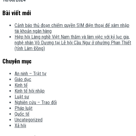
Bài viết mới
Cảnh báo thủ đoạn chiếm quyền SIM điện thoại để xâm nhập
tài khoản ngân hàng
Hiệp hội Làng nghề Việt Nam thăm và làm việc với kỷ lục gia,
nghệ nhân Võ Dương tại Lễ hội Cầu Ngư ở phường Phan Thiết
(tỉnh Lâm Đồng)
Chuyên mục
An ninh – Trật tự
Giáo dục
Kinh tế
Kinh tế hội nhập
Luật sư
Nghiên cứu – Trao đổi
Pháp luật
Quốc tế
Uncategorized
Xã hội