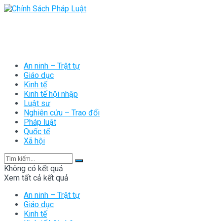
An ninh – Trật tự
Giáo dục
Kinh tế
Kinh tế hội nhập
Luật sư
Nghiên cứu – Trao đổi
Pháp luật
Quốc tế
Xã hội
Không có kết quả
Xem tất cả kết quả
An ninh – Trật tự
Giáo dục
Kinh tế