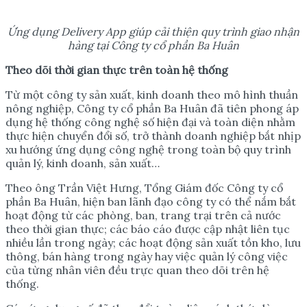
Ứng dụng Delivery App giúp cải thiện quy trình giao nhận
hàng tại Công ty cổ phần Ba Huân
Theo dõi th
ờ
i gian th
ự
c trên toàn h
ệ
th
ố
ng
Từ một công ty sản xuất, kinh doanh theo mô hình thuần
nông nghiệp, Công ty cổ phần Ba Huân đã tiên phong áp
dụng hệ thống công nghệ số hiện đại và toàn diện nhằm
thực hiện chuyển đổi số, trở thành doanh nghiệp bắt nhịp
xu hướng ứng dụng công nghệ trong toàn bộ quy trình
quản lý, kinh doanh, sản xuất…
Theo ông Trần Việt Hưng, Tổng Giám đốc Công ty cổ
phần Ba Huân, hiện ban lãnh đạo công ty có thể nắm bắt
hoạt động từ các phòng, ban, trang trại trên cả nước
theo thời gian thực; các báo cáo được cập nhật liên tục
nhiều lần trong ngày; các hoạt động sản xuất tồn kho, lưu
thông, bán hàng trong ngày hay việc quản lý công việc
của từng nhân viên đều trực quan theo dõi trên hệ
thống.