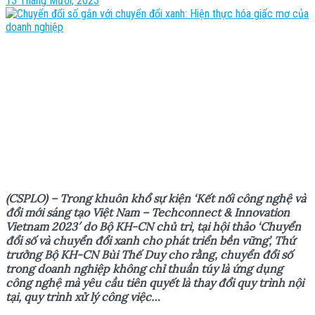
13 Tháng Mười, 2023
(CSPLO) – Trong khuôn kh
ổ
s
ự
ki
ệ
n ‘K
ế
t n
ố
i công ngh
ệ
và
đ
ổ
i m
ớ
i sáng t
ạ
o Vi
ệ
t Nam – Techconnect & Innovation
Vietnam 2023′ do B
ộ
KH-CN ch
ủ
trì, t
ạ
i h
ộ
i th
ả
o ‘Chuy
ể
n
đ
ổ
i s
ố
và chuy
ể
n đ
ổ
i xanh cho phát tri
ể
n b
ề
n v
ữ
ng’, Th
ứ
tr
ưở
ng B
ộ
KH-CN Bùi Th
ế
Duy cho r
ằ
ng, chuy
ể
n đ
ổ
i s
ố
trong doanh nghi
ệ
p không ch
ỉ
thu
ầ
n túy là
ứ
ng d
ụ
ng
công ngh
ệ
mà yêu c
ầ
u tiên quy
ế
t là thay đ
ổ
i quy trình n
ộ
i
t
ạ
i, quy trình x
ử
lý công vi
ệ
c…