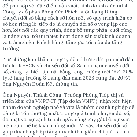
để phù hợp với đặc điểm sản xuất, kinh doanh của mình.
Công ty cổ phần Bóng đèn Phích nước Rạng Đông
chuyển đổi số bằng cách số hóa một số quy trình hiện có,
số hóa riêng lẻ; tiếp đó là chuyển đổi số ở vòng lặp cao
hơn, kết nối các quy trình, đồng bộ từng phần; cuối cùng
là nâng cao, tối ưu nhiều hoạt động sản xuất kinh doanh
và trải nghiệm khách hàng; tăng gia tốc của đà tăng
trưởng…
“Từ những khó khăn, công ty đã có bước đột phá nhờ đầu
tư cho KH-CN và chuyển đổi số. Sau ba năm chuyển đổi
số, công ty thiết lập mặt bằng tăng trưởng mới 15%-20%,
tỷ lệ tăng trưởng 8 tháng đầu năm 2023 cũng đạt 20%”,
ông Nguyễn Đoàn Kết thông tin.
Ông Nguyễn Thành Công, Trưởng Phòng Tiếp thị và
triển khai của VNPT-IT (Tập đoàn VNPT), nhận xét, hiện
nhóm doanh nghiệp nhỏ và vừa là nhóm doanh nghiệp dễ
dàng bị tổn thương nhất trong quá trình chuyển đổi số,
đối mặt với sự cạnh tranh ngày càng gay gắt bởi sự xuất
hiện của thế hệ khách hàng mới… Vì vậy, chuyển đổi số
giúp doanh nghiệp tăng doanh thu, giảm chi phí, tạo ra