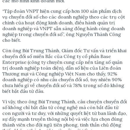
các mô hình kinh doanh mới.
“Tập đoàn VNPT hiện cung cấp hơn 100 sản phẩm dịch
vụ chuyển đổi số cho các doanh nghiệp theo các trụ cột
chính của hoạt động kinh doanh, điều hành quản trị
doanh nghiệp và VNPT sẵn sàng đồng hành cùng doanh
nghiệp trong chuyển đổi số”, ông Nguyễn Thành Công
cho biết.
Còn ông Bùi Trung Thành, Giám đốc Tư vấn và triển khai
chuyển đổi số miền Bắc của Công ty cổ phần Base
Enterprise (công ty chuyên cung cấp nền tảng số quản
trị doanh nghiệp toàn diện), dẫn số liệu của Liên đoàn
Thương mại và Công nghiệp Việt Nam cho thấy, 92%
doanh nghiệp có nhu cầu chuyển đổi số, tuy nhiên 90%
chưa hiểu gì về chuyển đổi số và 78% trong số đó không
biết bắt đầu từ đâu.
Vì vậy, theo ông Bùi Trung Thành, câu chuyện chuyển đổi
số không chỉ bắt đầu từ công nghệ mà còn bắt đầu từ
con người và tư duy, với những quyết liệt từ ban lãnh đạo,
sự đẩy mạnh truyền thông nội bộ và việc lựa chọn đúng
thành viên cho đội ngũ tiên phong, tinh thần chủ động