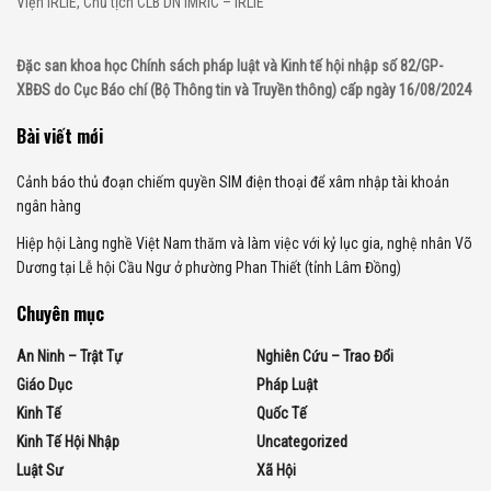
Viện IRLIE, Chủ tịch CLB DN IMRIC – IRLIE
Đặc san khoa học Chính sách pháp luật và Kinh tế hội nhập số 82/GP-
XBĐS do Cục Báo chí (Bộ Thông tin và Truyền thông) cấp ngày 16/08/2024
Bài viết mới
Cảnh báo thủ đoạn chiếm quyền SIM điện thoại để xâm nhập tài khoản
ngân hàng
Hiệp hội Làng nghề Việt Nam thăm và làm việc với kỷ lục gia, nghệ nhân Võ
Dương tại Lễ hội Cầu Ngư ở phường Phan Thiết (tỉnh Lâm Đồng)
Chuyên mục
An Ninh – Trật Tự
Nghiên Cứu – Trao Đổi
Giáo Dục
Pháp Luật
Kinh Tế
Quốc Tế
Kinh Tế Hội Nhập
Uncategorized
Luật Sư
Xã Hội