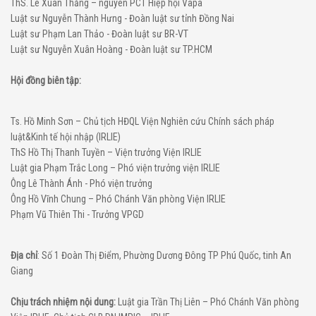
ThS. Lê Xuân Thăng – nguyên PCT Hiệp hội Vapa
Luật sư Nguyễn Thành Hưng - Đoàn luật sư tỉnh Đồng Nai
Luật sư Phạm Lan Thảo - Đoàn luật sư BR-VT
Luật sư Nguyễn Xuân Hoàng - Đoàn luật sư TP.HCM
Hội đồng biên tập:
Ts. Hồ Minh Sơn – Chủ tịch HĐQL Viện Nghiên cứu Chính sách pháp
luật&Kinh tế hội nhập (IRLIE)
ThS Hồ Thị Thanh Tuyền – Viện trưởng Viện IRLIE
Luật gia Phạm Trắc Long – Phó viện trưởng viện IRLIE
Ông Lê Thành Ánh - Phó viện trưởng
Ông Hồ Vĩnh Chung – Phó Chánh Văn phòng Viện IRLIE
Phạm Vũ Thiên Thi - Trưởng VPGD
Địa chỉ
: Số 1 Đoàn Thị Điểm, Phường Dương Đông TP Phú Quốc, tinh An
Giang
Chịu trách nhiệm nội dung:
Luật gia Trần Thị Liên – Phó Chánh Văn phòng