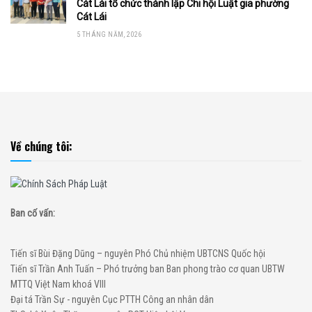
Cát Lái tổ chức thành lập Chi hội Luật gia phường
Cát Lái
5 THÁNG NĂM, 2026
Về chúng tôi:
Ban cố vấn:
Tiến sĩ Bùi Đặng Dũng – nguyên Phó Chủ nhiệm UBTCNS Quốc hội
Tiến sĩ Trần Anh Tuấn – Phó trưởng ban Ban phong trào cơ quan UBTW
MTTQ Việt Nam khoá VIII
Đại tá Trần Sự - nguyên Cục PTTH Công an nhân dân