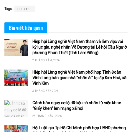
Tags:
featured
Bài viết
liên quan
Hiệp hội Làng nghề Việt Nam thăm và làm việc với
kỷ lục gia, nghệ nhân Võ Dương tại Lễ hội Cầu Ngư ở
phường Phan Thiết (tỉnh Lâm Đồng)
2 THÁNG TÁM, 2026
Hiệp hội Làng nghề Việt Nam phối hợp Tỉnh Đoàn
Vĩnh Long bàn giao nhà “nhân ái” tại ấp Kim Hoà, xã
Vinh Kim
3 THÁNG BẢY, 2026
Cảnh báo nguy cơ lộ dữ liệu cá nhân từ việc khoe
“Giấy khen” lên mạng xã hội
28 THÁNG NĂM, 2026
Hội Luật gia Tp.Hồ Chí Minh phối hợp UBND phường