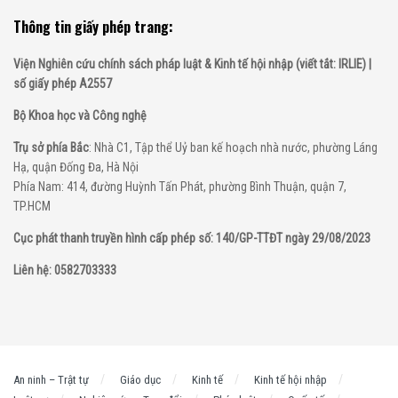
Thông tin giấy phép trang:
Viện Nghiên cứu chính sách pháp luật & Kinh tế hội nhập (viết tắt: IRLIE) |
số giấy phép A2557
Bộ Khoa học và Công nghệ
Trụ sở phía Bắc
: Nhà C1, Tập thể Uỷ ban kế hoạch nhà nước, phường Láng
Hạ, quận Đống Đa, Hà Nội
Phía Nam: 414, đường Huỳnh Tấn Phát, phường Bình Thuận, quận 7,
TP.HCM
Cục phát thanh truyền hình cấp phép số: 140/GP-TTĐT ngày 29/08/2023
Liên hệ: 0582703333
An ninh – Trật tự
Giáo dục
Kinh tế
Kinh tế hội nhập