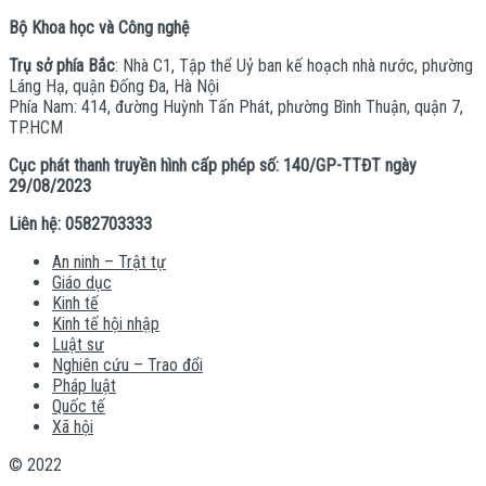
Bộ Khoa học và Công nghệ
Trụ sở phía Bắc
: Nhà C1, Tập thể Uỷ ban kế hoạch nhà nước, phường
Láng Hạ, quận Đống Đa, Hà Nội
Phía Nam: 414, đường Huỳnh Tấn Phát, phường Bình Thuận, quận 7,
TP.HCM
Cục phát thanh truyền hình cấp phép số: 140/GP-TTĐT ngày
29/08/2023
Liên hệ: 0582703333
An ninh – Trật tự
Giáo dục
Kinh tế
Kinh tế hội nhập
Luật sư
Nghiên cứu – Trao đổi
Pháp luật
Quốc tế
Xã hội
© 2022