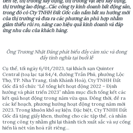
tiền tệ, thị trường xây dựng, thị trường vật liệu xây dựng,
thị trường lao động…
C
ác công ty kinh doanh bất động sản
,
trong đó có Cty TNHH Đất Gốc
cần nắm bắt xu hướng mới
của thị trường và đưa ra các phương án phù hợp nhằm
giảm thiểu rủi ro, nâng cao hiệu quả kinh doanh và đáp
ứng nhu cầu của khách hàng.
Ông Trương Nhật Đăng phát biểu đầy cảm xúc và đong
đầy tình nghĩa tại buổi lễ
Cụ thể, tối ngày 6/01/2023, tại khách sạn Quinter
Central (toạ lạc tại 84/4, đường Trần Phú, phường Lộc
Thọ, TP. Nha Trang, tỉnh Khánh Hoà), Cty TNHH Đất
Gốc đã tổ chức “Lễ tổng kết hoạt động 2022 – Định
hướng và phát triển 2023” nhằm mục đích tổng kết các
kết quả hoạt động trong năm vừa qua. Đồng thời, đề ra
các kế hoạch, phương hướng hoạt động trong năm mới
2023. Trong khuôn khổ sự kiện. Đặc biệt, Cty TNHH Đất
Gốc đã tặng giấy khen, thưởng cho các tập thể, cá nhân
trong công ty nhằm ghi lại thành tích xuất sắc và sự cống
hiến là nét văn hoá rất riêng…