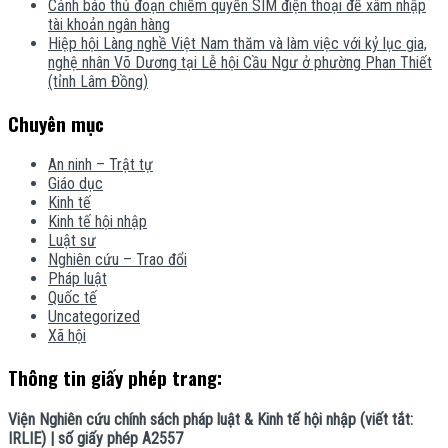
Cảnh báo thủ đoạn chiếm quyền SIM điện thoại để xâm nhập
tài khoản ngân hàng
Hiệp hội Làng nghề Việt Nam thăm và làm việc với kỷ lục gia,
nghệ nhân Võ Dương tại Lễ hội Cầu Ngư ở phường Phan Thiết
(tỉnh Lâm Đồng)
Chuyên mục
An ninh – Trật tự
Giáo dục
Kinh tế
Kinh tế hội nhập
Luật sư
Nghiên cứu – Trao đổi
Pháp luật
Quốc tế
Uncategorized
Xã hội
Thông tin giấy phép trang:
Viện Nghiên cứu chính sách pháp luật & Kinh tế hội nhập (viết tắt:
IRLIE) | số giấy phép A2557