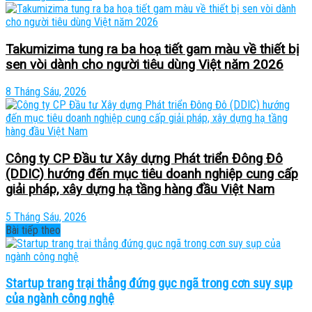
Takumizima tung ra ba hoạ tiết gam màu về thiết bị
sen vòi dành cho người tiêu dùng Việt năm 2026
8 Tháng Sáu, 2026
Công ty CP Đầu tư Xây dựng Phát triển Đông Đô
(DDIC) hướng đến mục tiêu doanh nghiệp cung cấp
giải pháp, xây dựng hạ tầng hàng đầu Việt Nam
5 Tháng Sáu, 2026
Bài tiếp theo
Startup trang trại thẳng đứng gục ngã trong cơn suy sụp
của ngành công nghệ