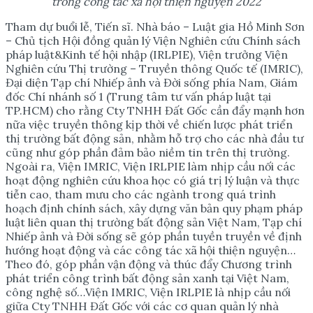
trong công tác xã hội thiện nguyện 2022
Tham dự buổi lễ, Tiến sĩ. Nhà báo – Luật gia Hồ Minh Sơn
– Chủ tịch Hội đồng quản lý Viện Nghiên cứu Chính sách
pháp luật&Kinh tế hội nhập (IRLPIE), Viện trưởng Viện
Nghiên cứu Thị trường – Truyền thông Quốc tế (IMRIC),
Đại diện Tạp chí Nhiếp ảnh và Đời sống phía Nam, Giám
đốc Chí nhánh số 1 (Trung tâm tư vấn pháp luật tại
TP.HCM) cho rằng Cty TNHH Đất Gốc cần đẩy mạnh hơn
nữa việc truyền thông kịp thời về chiến lược phát triển
thị trường bất động sản, nhằm hỗ trợ cho các nhà đầu tư
cũng như góp phần đảm bảo niềm tin trên thị trường.
Ngoài ra, Viện IMRIC, Viện IRLPIE làm nhịp cầu nối các
hoạt động nghiên cứu khoa học có giá trị lý luận và thực
tiễn cao, tham mưu cho các ngành trong quá trình
hoạch định chính sách, xây dựng văn bản quy phạm pháp
luật liên quan thị trường bất động sản Việt Nam, Tạp chí
Nhiếp ảnh và Đời sống sẽ góp phần tuyền truyền về định
hướng hoạt động và các công tác xã hội thiện nguyện…
Theo đó, góp phần vận động và thúc đẩy Chương trình
phát triển công trình bất động sản xanh tại Việt Nam,
công nghệ số…Viện IMRIC, Viện IRLPIE là nhịp cầu nối
giữa Cty TNHH Đất Gốc với các cơ quan quản lý nhà