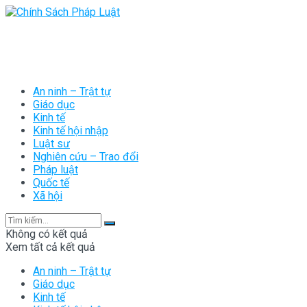
An ninh – Trật tự
Giáo dục
Kinh tế
Kinh tế hội nhập
Luật sư
Nghiên cứu – Trao đổi
Pháp luật
Quốc tế
Xã hội
Không có kết quả
Xem tất cả kết quả
An ninh – Trật tự
Giáo dục
Kinh tế