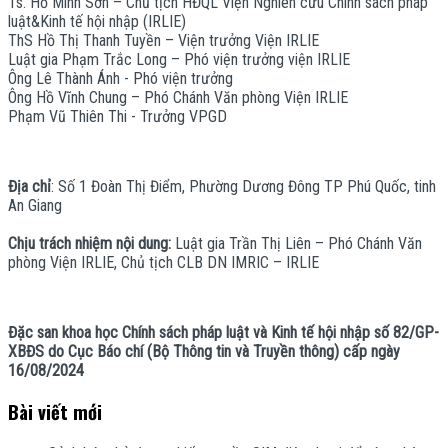
Ts. Hồ Minh Sơn – Chủ tịch HĐQL Viện Nghiên cứu Chính sách pháp
luật&Kinh tế hội nhập (IRLIE)
ThS Hồ Thị Thanh Tuyền – Viện trưởng Viện IRLIE
Luật gia Phạm Trắc Long – Phó viện trưởng viện IRLIE
Ông Lê Thành Ánh - Phó viện trưởng
Ông Hồ Vĩnh Chung – Phó Chánh Văn phòng Viện IRLIE
Phạm Vũ Thiên Thi - Trưởng VPGD
Địa chỉ
: Số 1 Đoàn Thị Điểm, Phường Dương Đông TP Phú Quốc, tinh
An Giang
Chịu trách nhiệm nội dung:
Luật gia Trần Thị Liên – Phó Chánh Văn
phòng Viện IRLIE, Chủ tịch CLB DN IMRIC – IRLIE
Đặc san khoa học Chính sách pháp luật và Kinh tế hội nhập số 82/GP-
XBĐS do Cục Báo chí (Bộ Thông tin và Truyền thông) cấp ngày
16/08/2024
Bài viết mới