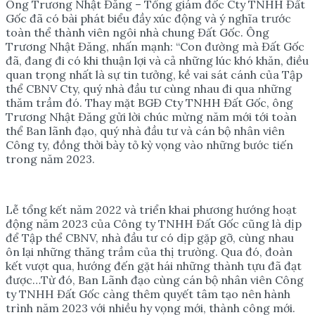
Ông Trương Nhật Đăng – Tổng giám đốc Cty TNHH Đất
Gốc đã có bài phát biểu đầy xúc động và ý nghĩa trước
toàn thể thành viên ngôi nhà chung Đất Gốc. Ông
Trương Nhật Đăng, nhấn mạnh: “Con đường mà Đất Gốc
đã, đang đi có khi thuận lợi và cả những lúc khó khăn, điều
quan trọng nhất là sự tin tưởng, kề vai sát cánh của Tập
thể CBNV Cty, quý nhà đầu tư cùng nhau đi qua những
thăm trầm đó. Thay mặt BGĐ Cty TNHH Đất Gốc, ông
Trương Nhật Đăng gửi lời chúc mừng năm mới tới toàn
thể Ban lãnh đạo, quý nhà đầu tư và cán bộ nhân viên
Công ty, đồng thời bày tỏ kỳ vọng vào những bước tiến
trong năm 2023.
Lễ tổng kết năm 2022 và triển khai phương hướng hoạt
động năm 2023 của Công ty TNHH Đất Gốc cũng là dịp
để Tập thể CBNV, nhà đầu tư có dịp gặp gỡ, cùng nhau
ôn lại những thăng trầm của thị trường. Qua đó, đoàn
kết vượt qua, hướng đến gặt hái những thành tựu đã đạt
được…Từ đó, Ban Lãnh đạo cùng cán bộ nhân viên Công
ty TNHH Đất Gốc càng thêm quyết tâm tạo nên hành
trình năm 2023 với nhiều hy vọng mới, thành công mới.