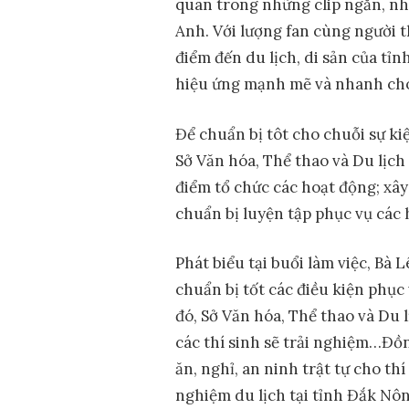
quan trong những clip ngắn, nhữ
Anh. Với lượng fan cùng người th
điểm đến du lịch, di sản của tỉ
hiệu ứng mạnh mẽ và nhanh chón
Để chuẩn bị tôt cho chuỗi sự ki
Sở Văn hóa, Thể thao và Du lịch 
điểm tổ chức các hoạt động; xâ
chuẩn bị luyện tập phục vụ các 
Phát biểu tại buổi làm việc, Bà 
chuẩn bị tốt các điều kiện phụ
đó, Sở Văn hóa, Thể thao và Du l
các thí sinh sẽ trải nghiệm…Đồ
ăn, nghỉ, an ninh trật tự cho th
nghiệm du lịch tại tỉnh Đắk Nôn