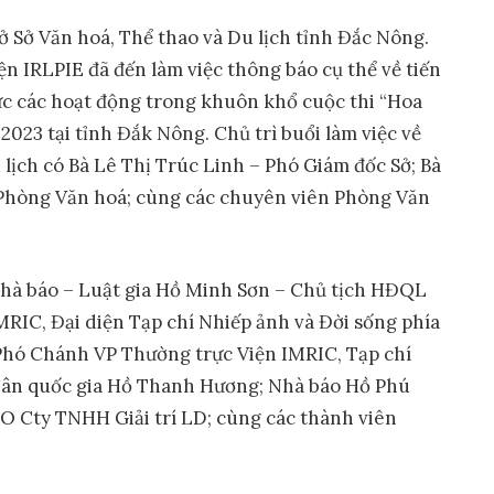
ở Sở Văn hoá, Thể thao và Du lịch tỉnh Đắc Nông.
n IRLPIE đã đến làm việc thông báo cụ thể về tiến
hức các hoạt động trong khuôn khổ cuộc thi “Hoa
023 tại tỉnh Đắk Nông. Chủ trì buổi làm việc về
 lịch có Bà Lê Thị Trúc Linh – Phó Giám đốc Sở; Bà
Phòng Văn hoá; cùng các chuyên viên Phòng Văn
Nhà báo – Luật gia Hồ Minh Sơn – Chủ tịch HĐQL
MRIC, Đại diện Tạp chí Nhiếp ảnh và Đời sống phía
hó Chánh VP Thường trực Viện IMRIC, Tạp chí
hân quốc gia Hồ Thanh Hương; Nhà báo Hồ Phú
 Cty TNHH Giải trí LD; cùng các thành viên