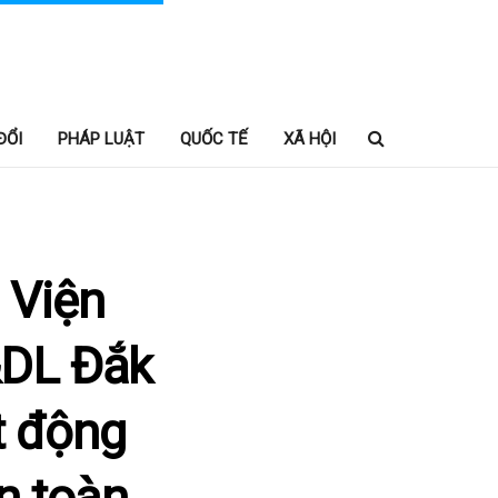
ĐỔI
PHÁP LUẬT
QUỐC TẾ
XÃ HỘI
 Viện
&DL Đắk
t động
n toàn