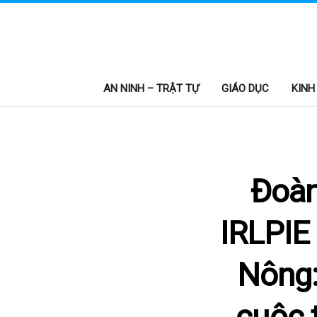
AN NINH – TRẬT TỰ
GIÁO DỤC
KINH
Đoàn
IRLPIE
Nông:
cuộc 