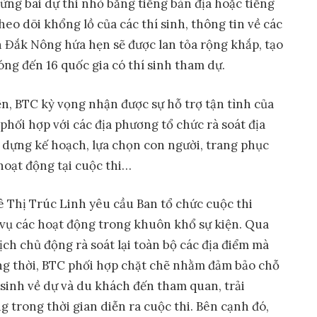
ng bài dự thi nhỏ bằng tiếng bản địa hoặc tiếng
eo dõi khổng lồ của các thí sinh, thông tin về các
nh Đắk Nông hứa hẹn sẽ được lan tỏa rộng khắp, tạo
g đến 16 quốc gia có thí sinh tham dự.
ện, BTC kỳ vọng nhận được sự hỗ trợ tận tình của
phối hợp với các địa phương tổ chức rà soát địa
y dựng kế hoạch, lựa chọn con người, trang phục
hoạt động tại cuộc thi…
Lê Thị Trúc Linh yêu cầu Ban tổ chức cuộc thi
c vụ các hoạt động trong khuôn khổ sự kiện. Qua
ịch chủ động rà soát lại toàn bộ các địa điểm mà
ng thời, BTC phối hợp chặt chẽ nhằm đảm bảo chỗ
í sinh về dự và du khách đến tham quan, trải
g trong thời gian diễn ra cuộc thi. Bên cạnh đó,