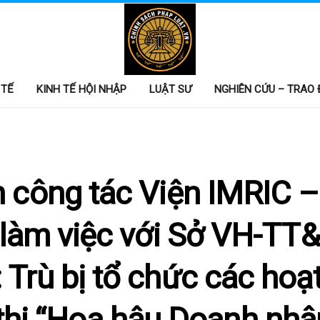
 TẾ
KINH TẾ HỘI NHẬP
LUẬT SƯ
NGHIÊN CỨU – TRAO 
 công tác Viện IMRIC –
 làm việc với Sở VH-TT
 Trù bị tổ chức các hoạ
thi “Hoa hậu Doanh nhâ