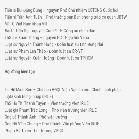
Tiến sĩ Bùi Đặng Dũng – nguyên Phó Chủ nhiệm UBTCNS Quốc hội
Tiến sĩ Trần Anh Tuấn – Phó trưởng ban Ban phong trào cơ quan UBTW
MTTQ Việt Nam khoá VIII
Đại tá Trần Sự - nguyên Cục PTTH Công an nhân dân
ThS. Lê Xuân Thăng – nguyên PCT Hiệp hội Vapa
Luật sư Nguyễn Thành Hưng - Đoàn luật sư tỉnh Đồng Nai
Luật sư Phạm Lan Thảo - Đoàn luật sư BR-VT
Luật sư Nguyễn Xuân Hoàng - Đoàn luật sư TP.HCM
Hội đồng biên tập:
Ts. Hồ Minh Sơn – Chủ tịch HĐQL Viện Nghiên cứu Chính sách pháp
luật&Kinh tế hội nhập (IRLIE)
ThS Hồ Thị Thanh Tuyền – Viện trưởng Viện IRLIE
Luật gia Phạm Trắc Long – Phó viện trưởng viện IRLIE
Ông Lê Thành Ánh - Phó viện trưởng
Ông Hồ Vĩnh Chung – Phó Chánh Văn phòng Viện IRLIE
Phạm Vũ Thiên Thi - Trưởng VPGD