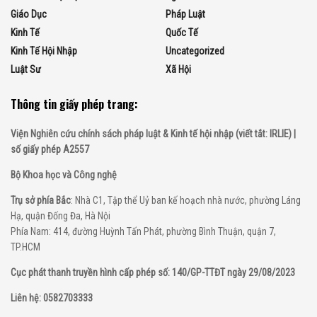
Giáo Dục
Pháp Luật
Kinh Tế
Quốc Tế
Kinh Tế Hội Nhập
Uncategorized
Luật Sư
Xã Hội
Thông tin giấy phép trang:
Viện Nghiên cứu chính sách pháp luật & Kinh tế hội nhập (viết tắt: IRLIE) |
số giấy phép A2557
Bộ Khoa học và Công nghệ
Trụ sở phía Bắc
: Nhà C1, Tập thể Uỷ ban kế hoạch nhà nước, phường Láng
Hạ, quận Đống Đa, Hà Nội
Phía Nam: 414, đường Huỳnh Tấn Phát, phường Bình Thuận, quận 7,
TP.HCM
Cục phát thanh truyền hình cấp phép số: 140/GP-TTĐT ngày 29/08/2023
Liên hệ: 0582703333