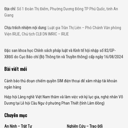
Địa chỉ
: Số 1 Đoàn Thị Điểm, Phường Dương Đông TP Phú Quốc, tinh An
Giang
Chịu trách nhiệm nội dung:
Luật gia Trần Thị Liên – Phó Chánh Văn phòng
Viện IRLIE, Chủ tịch CLB DN IMRIC – IRLIE
Đặc san khoa học Chính sách pháp luật và Kinh tế hội nhập số 82/GP-
XBĐS do Cục Báo chí (Bộ Thông tin và Truyền thông) cấp ngày 16/08/2024
Bài viết mới
Cảnh báo thủ đoạn chiếm quyền SIM điện thoại để xâm nhập tài khoản
ngân hàng
Hiệp hội Làng nghề Việt Nam thăm và làm việc với kỷ lục gia, nghệ nhân Võ
Dương tại Lễ hội Cầu Ngư ở phường Phan Thiết (tỉnh Lâm Đồng)
Chuyên mục
An Ninh – Trật Tự
Nghiên Cứu – Trao Đổi