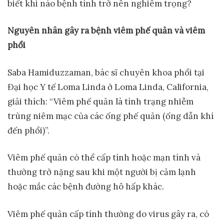
biết khi nào bệnh tình trở nên nghiêm trọng?
Nguyên nhân gây ra b
ệ
nh viêm ph
ế
qu
ả
n và viêm
ph
ổ
i
Saba Hamiduzzaman, bác sĩ chuyên khoa phổi tại
Đại học Y tế Loma Linda ở Loma Linda, California,
giải thích: “Viêm phế quản là tình trạng nhiễm
trùng niêm mạc của các ống phế quản (ống dẫn khí
đến phổi)”.
Viêm phế quản có thể cấp tính hoặc mạn tính và
thường trở nặng sau khi một người bị cảm lạnh
hoặc mắc các bệnh đường hô hấp khác.
Viêm phế quản cấp tính thường do virus gây ra, có