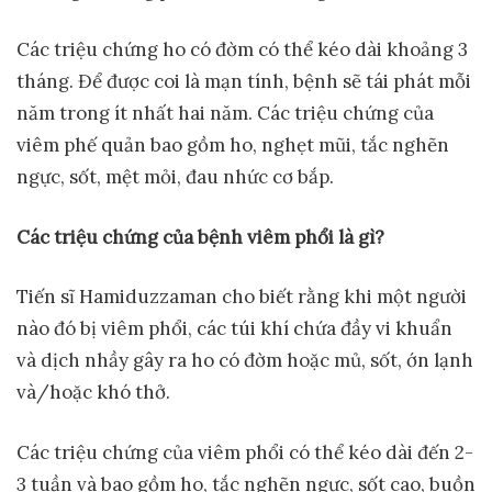
Các triệu chứng ho có đờm có thể kéo dài khoảng 3
tháng. Để được coi là mạn tính, bệnh sẽ tái phát mỗi
năm trong ít nhất hai năm. Các triệu chứng của
viêm phế quản bao gồm ho, nghẹt mũi, tắc nghẽn
ngực, sốt, mệt mỏi, đau nhức cơ bắp.
Các tri
ệ
u ch
ứ
ng c
ủ
a b
ệ
nh viêm ph
ổ
i là gì?
Tiến sĩ Hamiduzzaman cho biết rằng khi một người
nào đó bị viêm phổi, các túi khí chứa đầy vi khuẩn
và dịch nhầy gây ra ho có đờm hoặc mủ, sốt, ớn lạnh
và/hoặc khó thở.
Các triệu chứng của viêm phổi có thể kéo dài đến 2-
3 tuần và bao gồm ho, tắc nghẽn ngực, sốt cao, buồn