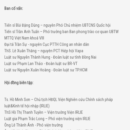
Ban cố vấn:
Tiến sĩ Bùi Đặng Dũng – nguyên Phó Chủ nhiệm UBTCNS Quốc hội
Tiến sĩ Trần Anh Tuấn – Phó trưởng ban Ban phong trào cơ quan UBTW
MTTQ Việt Nam khoá VIII
Đại tá Trần Sự - nguyên Cục PTTH Công an nhân dân
ThS. Lê Xuân Thăng – nguyên PCT Hiệp hội Vapa
Luật sư Nguyễn Thành Hưng - Đoàn luật sư tỉnh Đồng Nai
Luật sư Phạm Lan Thảo - Đoàn luật sư BR-VT
Luật sư Nguyễn Xuân Hoàng - Đoàn luật sư TP.HCM
Hội đồng biên tập:
Ts. Hồ Minh Sơn – Chủ tịch HĐQL Viện Nghiên cứu Chính sách pháp
luật&Kinh tế hội nhập (IRLIE)
ThS Hồ Thị Thanh Tuyền – Viện trưởng Viện IRLIE
Luật gia Phạm Trắc Long – Phó viện trưởng viện IRLIE
Ông Lê Thành Ánh - Phó viện trưởng