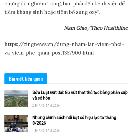
chứng đủ nghiêm trọng, bạn phải đến bệnh viện để
tiêm kháng sinh hoặc tiêm bổ sung oxy”.
Nam Giao
/
Theo Healthline
https://zingnews.vn/dung-nham-lan-viem-phoi-
va-viem-phe-quan-post1357900.html
Bài viết
liên quan
Sửa Luật Đất đai: Gỡ nút thắt thủ tục bằng phân cấp
và số hóa
2 THÁNG TÁM, 2026
Những chính sách nổi bật có hiệu lực từ tháng
8/2026
1 THÁNG TÁM, 2026