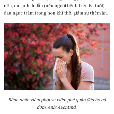
nôn, ớn lạnh, lú lẫn (nếu người bệnh trên 65 tuổi),
đau ngực trầm trọng hơn khi thở, giảm sự thèm ăn.
B
ệ
nh nhân viêm ph
ổ
i và viêm ph
ế
qu
ả
n đ
ề
u ho có
đ
ờ
m.
Ả
nh: Aaentmd.