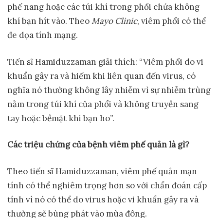
phế nang hoặc các túi khí trong phổi chứa không
khí bạn hít vào. Theo
Mayo Clinic
, viêm phổi có thể
đe dọa tính mạng.
Tiến sĩ Hamiduzzaman giải thích: “Viêm phổi do vi
khuẩn gây ra và hiếm khi liên quan đến virus, có
nghĩa nó thường không lây nhiễm vì sự nhiễm trùng
nằm trong túi khí của phổi và không truyền sang
tay hoặc bềmặt khi bạn ho”.
Các tri
ệ
u ch
ứ
ng c
ủ
a b
ệ
nh viêm ph
ế
qu
ả
n là gì?
Theo tiến sĩ Hamiduzzaman, viêm phế quản mạn
tính có thể nghiêm trọng hơn so với chẩn đoán cấp
tính vì nó có thể do virus hoặc vi khuẩn gây ra và
thường sẽ bùng phát vào mùa đông.