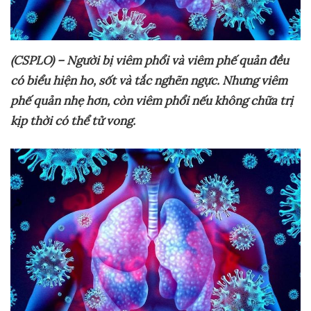
(CSPLO) – Ng
ườ
i b
ị
viêm ph
ổ
i và viêm ph
ế
qu
ả
n đ
ề
u
có bi
ể
u hi
ệ
n ho, s
ố
t và t
ắ
c ngh
ẽ
n ng
ự
c. Nh
ư
ng viêm
ph
ế
qu
ả
n nh
ẹ
h
ơ
n, còn viêm ph
ổ
i n
ế
u không ch
ữ
a tr
ị
k
ị
p th
ờ
i có th
ể
t
ử
vong.