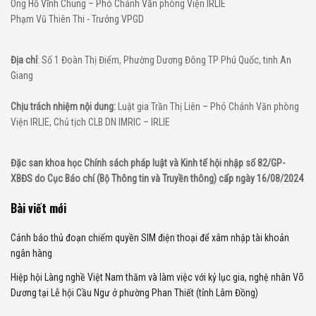
Ông Hồ Vĩnh Chung – Phó Chánh Văn phòng Viện IRLIE
Phạm Vũ Thiên Thi - Trưởng VPGD
Địa chỉ
: Số 1 Đoàn Thị Điểm, Phường Dương Đông TP Phú Quốc, tinh An
Giang
Chịu trách nhiệm nội dung:
Luật gia Trần Thị Liên – Phó Chánh Văn phòng
Viện IRLIE, Chủ tịch CLB DN IMRIC – IRLIE
Đặc san khoa học Chính sách pháp luật và Kinh tế hội nhập số 82/GP-
XBĐS do Cục Báo chí (Bộ Thông tin và Truyền thông) cấp ngày 16/08/2024
Bài viết mới
Cảnh báo thủ đoạn chiếm quyền SIM điện thoại để xâm nhập tài khoản
ngân hàng
Hiệp hội Làng nghề Việt Nam thăm và làm việc với kỷ lục gia, nghệ nhân Võ
Dương tại Lễ hội Cầu Ngư ở phường Phan Thiết (tỉnh Lâm Đồng)