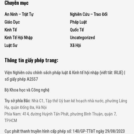
Chuyên mục
An Ninh – Trật Tự
Nghiên Cứu – Trao Đổi
Giáo Dục
Pháp Luật
Kinh Tế
Quốc Tế
Kinh Tế Hội Nhập
Uncategorized
Luật Sư
Xã Hội
Thông tin giấy phép trang:
Viện Nghiên cứu chính sách pháp luật & Kinh tế hội nhập (viết tắt: IRLIE) |
số giấy phép A2557
Bộ Khoa học và Công nghệ
Trụ sở phía Bắc
: Nhà C1, Tập thể Uỷ ban kế hoạch nhà nước, phường Láng
Hạ, quận Đống Đa, Hà Nội
Phía Nam: 414, đường Huỳnh Tấn Phát, phường Bình Thuận, quận 7,
TP.HCM
Cục phát thanh truyền hình cấp phép số: 140/GP-TTĐT ngày 29/08/2023