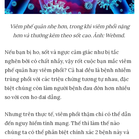
Viêm ph
ế
qu
ả
n nh
ẹ
h
ơ
n, trong khi viêm ph
ổ
i n
ặ
ng
h
ơ
n và th
ườ
ng kèm theo s
ố
t cao.
Ả
nh: Webmd.
Nếu bạn bị ho, sốt và ngực cảm giác như bị tắc
nghẽn bởi có chất nhầy, vậy rốt cuộc bạn mắc viêm
phế quản hay viêm phổi? Cả hai đều là bệnh nhiễm
trùng phổi với các triệu chứng tương tự nhau, đặc
biệt chúng còn làm người bệnh đau đớn hơn nhiều
so với cơn ho dai dẳng.
Nhưng trên thực tế, viêm phổi thậm chí có thể dẫn
đến nguy hiểm tính mạng. Thế thì làm thế nào
chúng ta có thể phân biệt chính xác 2 bệnh này và