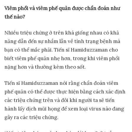
Viêm ph
ổ
i và viêm ph
ế
qu
ả
n đ
ượ
c ch
ẩ
n đoán nh
ư
th
ế
nào?
Nhiều triệu chứng ở trên khá giống nhau có khả
năng dẫn đến sự nhầm lẫn về tình trạng bệnh mà
bạn có thể mắc phải. Tiến sĩ Hamiduzzaman cho
biết viêm phế quản nhẹ hơn, trong khi viêm phổi
nặng hơn và thường kèm theo sốt.
Tiến sĩ Hamiduzzaman nói rằng chẩn đoán viêm
phế quản có thể được thực hiện bằng cách xác định
các triệu chứng trên và đôi khi người ta sẽ tiến
hành lấy dịch mũi họng để xem loại virus nào đang
gây ra các triệu chứng.