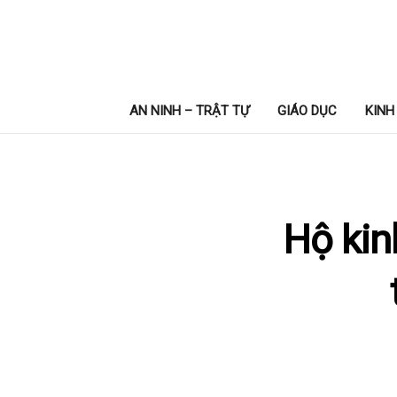
AN NINH – TRẬT TỰ
GIÁO DỤC
KINH
Hộ kin