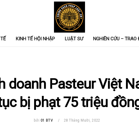
 TẾ
KINH TẾ HỘI NHẬP
LUẬT SƯ
NGHIÊN CỨU – TRAO 
h doanh Pasteur Việt N
tục bị phạt 75 triệu đồn
bởi
01 BTV
28 Tháng Mười, 2022