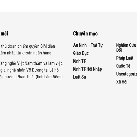
 mới
Chuyên mục
An Ninh – Trật Tự
Nghiên Cứu 
 thủ đoạn chiếm quyền SIM điện
Đổi
 xâm nhập tài khoản ngân hàng
Giáo Dục
Pháp Luật
Kinh Tế
Làng nghề Việt Nam thăm và làm việc
Quốc Tế
Kinh Tế Hội Nhập
c gia, nghệ nhân Võ Dương tại Lễ hội
Uncategori
ở phường Phan Thiết (tỉnh Lâm Đồng)
Luật Sư
Xã Hội