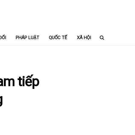
ĐỔI
PHÁP LUẬT
QUỐC TẾ
XÃ HỘI
am tiếp
g