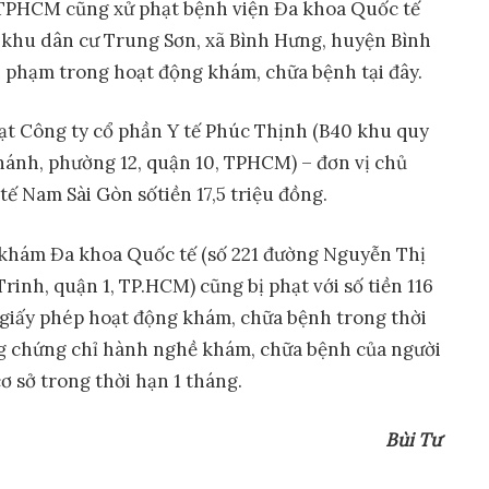
ế TPHCM cũng xử phạt bệnh viện Đa khoa Quốc tế
, khu dân cư Trung Sơn, xã Bình Hưng, huyện Bình
 phạm trong hoạt động khám, chữa bệnh tại đây.
hạt Công ty cổ phần Y tế Phúc Thịnh (B40 khu quy
ánh, phường 12, quận 10, TPHCM) – đơn vị chủ
ế Nam Sài Gòn sốtiền 17,5 triệu đồng.
khám Đa khoa Quốc tế (số 221 đường Nguyễn Thị
inh, quận 1, TP.HCM) cũng bị phạt với số tiền 116
 giấy phép hoạt động khám, chữa bệnh trong thời
ng chứng chỉ hành nghề khám, chữa bệnh của người
 sở trong thời hạn 1 tháng.
Bùi T
ư