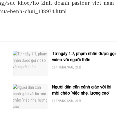
ong/suc-khoe/ho-kinh-doanh-pasteur-viet-nam-
chua-benh-chui_138974.html
Từ ngày 1.7, phạm nhân được gọi
video với người thân
28 THÁNG SÁU, 2026
Người dân cần cảnh giác với lời
mời chào ‘việc nhẹ, lương cao’
10 THÁNG SÁU, 2026