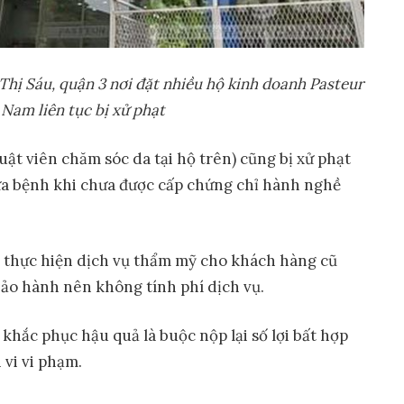
 Th
ị
Sáu, qu
ậ
n 3 n
ơ
i đ
ặ
t nhi
ề
u h
ộ
kinh doanh Pasteur
 Nam liên t
ụ
c b
ị
x
ử
ph
ạ
t
uật viên chăm sóc da tại hộ trên) cũng bị xử phạt
ữa bệnh khi chưa được cấp chứng chỉ hành nghề
i thực hiện dịch vụ thẩm mỹ cho khách hàng cũ
bảo hành nên không tính phí dịch vụ.
hắc phục hậu quả là buộc nộp lại số lợi bất hợp
 vi vi phạm.