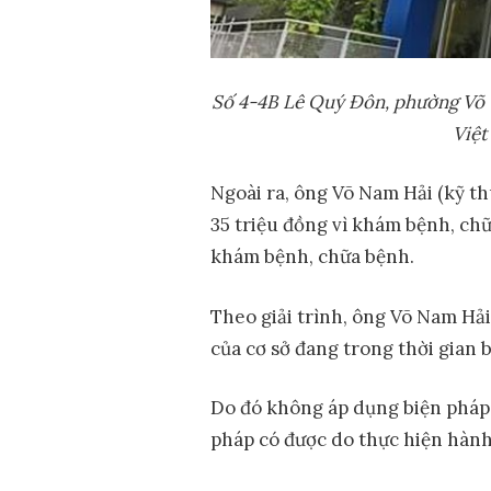
S
ố
4-4B Lê Quý Đôn, ph
ườ
ng Võ
Vi
ệ
t
Ngoài ra, ông Võ Nam Hải (kỹ th
35 triệu đồng vì khám bệnh, ch
khám bệnh, chữa bệnh.
Theo giải trình, ông Võ Nam Hả
của cơ sở đang trong thời gian 
Do đó không áp dụng biện pháp k
pháp có được do thực hiện hành