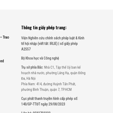
Thông tin giấy phép trang:
– Trao
Viện Nghiên cứu chính sách pháp luật & Kinh
tế hội nhập (viết tắt: IRLIE) | số giấy phép
A2557
Bộ Khoa học và Công nghệ
zed
Trụ sở phía Bắc
: Nhà C1, Tập thể Uỷ ban kế
hoạch nhà nước, phường Láng Hạ, quận Đống
Đa, Hà Nội
Phía Nam: 414, đường Huỳnh Tấn Phát,
phường Bình Thuận, quận 7, TP.HCM
Cục phát thanh truyền hình cấp phép số:
140/GP-TTĐT ngày 29/08/2023