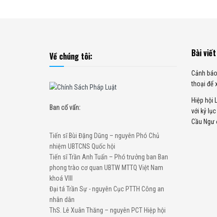
Bài viết
Về chúng tôi:
Cảnh báo
thoại để
Hiệp hội 
Ban cố vấn:
với kỷ lụ
Cầu Ngư 
Tiến sĩ Bùi Đặng Dũng – nguyên Phó Chủ
nhiệm UBTCNS Quốc hội
Tiến sĩ Trần Anh Tuấn – Phó trưởng ban Ban
phong trào cơ quan UBTW MTTQ Việt Nam
khoá VIII
Đại tá Trần Sự - nguyên Cục PTTH Công an
nhân dân
ThS. Lê Xuân Thăng – nguyên PCT Hiệp hội