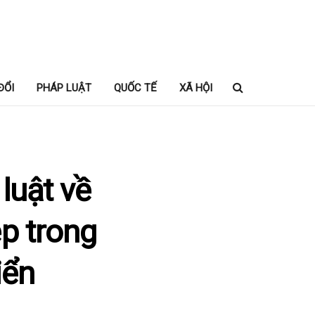
ĐỔI
PHÁP LUẬT
QUỐC TẾ
XÃ HỘI
luật về
p trong
iển