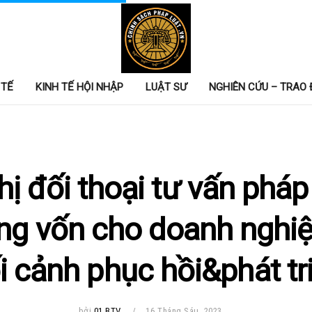
 TẾ
KINH TẾ HỘI NHẬP
LUẬT SƯ
NGHIÊN CỨU – TRAO 
hị đối thoại tư vấn pháp 
ng vốn cho doanh nghiệ
i cảnh phục hồi&phát tr
bởi
01 BTV
16 Tháng Sáu, 2023