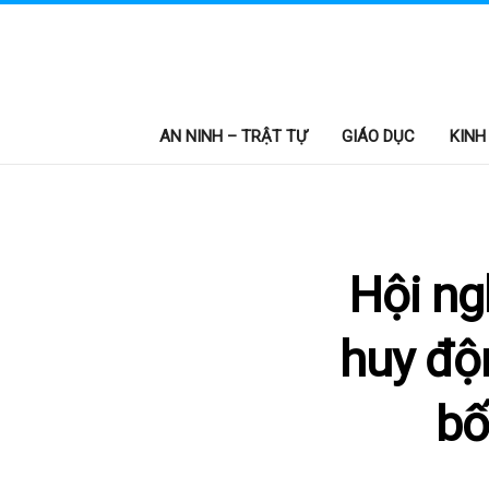
AN NINH – TRẬT TỰ
GIÁO DỤC
KINH
Hội ng
huy độ
bố