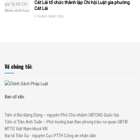
Cát Lái tổ chức thành lập Chi hội Luật gia phường
Cát Lái
5 THÁNG NĂM, 2026
Về chúng tôi:
Ban cố vấn:
Tiến sĩ Bùi Đặng Dũng – nguyên Phó Chủ nhiệm UBTCNS Quốc hội
Tiến sĩ Trần Anh Tuấn – Phó trưởng ban Ban phong trào cơ quan UBTW
MTTQ Việt Nam khoá VIII
Đại tá Trần Sự - nguyên Cục PTTH Công an nhân dân