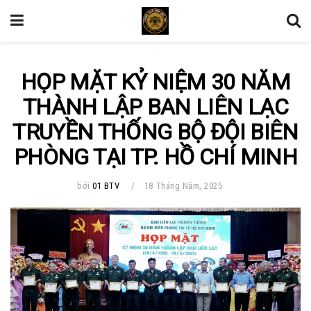
HỌP MẶT KỶ NIỆM 30 NĂM
THÀNH LẬP BAN LIÊN LẠC
TRUYỀN THỐNG BỘ ĐỘI BIÊN
PHÒNG TẠI TP. HỒ CHÍ MINH
bởi
01 BTV
18 Tháng Năm, 2025