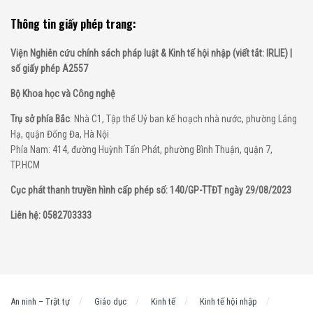
Thông tin giấy phép trang:
Viện Nghiên cứu chính sách pháp luật & Kinh tế hội nhập (viết tắt: IRLIE) |
số giấy phép A2557
Bộ Khoa học và Công nghệ
Trụ sở phía Bắc
: Nhà C1, Tập thể Uỷ ban kế hoạch nhà nước, phường Láng
Hạ, quận Đống Đa, Hà Nội
Phía Nam: 414, đường Huỳnh Tấn Phát, phường Bình Thuận, quận 7,
TP.HCM
Cục phát thanh truyền hình cấp phép số: 140/GP-TTĐT ngày 29/08/2023
Liên hệ: 0582703333
An ninh – Trật tự
Giáo dục
Kinh tế
Kinh tế hội nhập