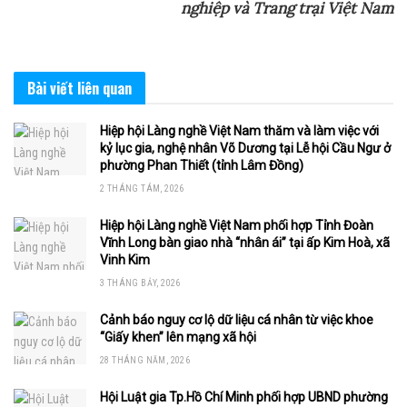
nghiệp và Trang trại Việt Nam
Bài viết
liên quan
Hiệp hội Làng nghề Việt Nam thăm và làm việc với
kỷ lục gia, nghệ nhân Võ Dương tại Lễ hội Cầu Ngư ở
phường Phan Thiết (tỉnh Lâm Đồng)
2 THÁNG TÁM, 2026
Hiệp hội Làng nghề Việt Nam phối hợp Tỉnh Đoàn
Vĩnh Long bàn giao nhà “nhân ái” tại ấp Kim Hoà, xã
Vinh Kim
3 THÁNG BẢY, 2026
Cảnh báo nguy cơ lộ dữ liệu cá nhân từ việc khoe
“Giấy khen” lên mạng xã hội
28 THÁNG NĂM, 2026
Hội Luật gia Tp.Hồ Chí Minh phối hợp UBND phường