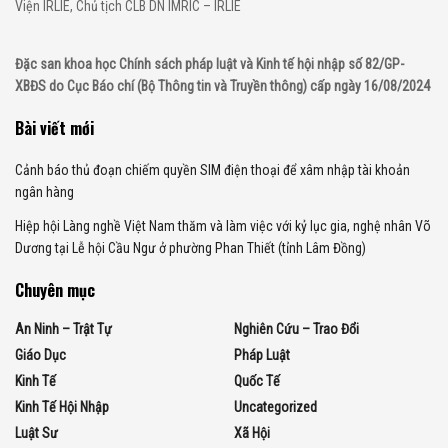
Viện IRLIE, Chủ tịch CLB DN IMRIC – IRLIE
Đặc san khoa học Chính sách pháp luật và Kinh tế hội nhập số 82/GP-
XBĐS do Cục Báo chí (Bộ Thông tin và Truyền thông) cấp ngày 16/08/2024
Bài viết mới
Cảnh báo thủ đoạn chiếm quyền SIM điện thoại để xâm nhập tài khoản
ngân hàng
Hiệp hội Làng nghề Việt Nam thăm và làm việc với kỷ lục gia, nghệ nhân Võ
Dương tại Lễ hội Cầu Ngư ở phường Phan Thiết (tỉnh Lâm Đồng)
Chuyên mục
An Ninh – Trật Tự
Nghiên Cứu – Trao Đổi
Giáo Dục
Pháp Luật
Kinh Tế
Quốc Tế
Kinh Tế Hội Nhập
Uncategorized
Luật Sư
Xã Hội