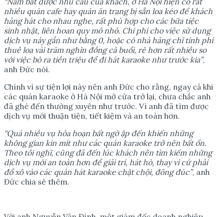
“Nắm bắt được nhu cầu của khách, ở Hà Nội hiện có rất
nhiều quán cafe hay quán ăn trang bị sẵn loa kéo để khách
hàng hát cho nhau nghe, rất phù hợp cho các bữa tiệc
sinh nhật, liên hoan quy mô nhỏ. Chi phí cho việc sử dụng
dịch vụ này gần như bằng 0, hoặc có nhà hàng chỉ tính phí
thuê loa vài trăm nghìn đồng cả buổi, rẻ hơn rất nhiều so
với việc bỏ ra tiền triệu để đi hát karaoke như trước kia”
,
anh Đức nói.
Chính vì sự tiện lợi này nên anh Đức cho rằng, ngay cả khi
các quán karaoke ở Hà Nội mở cửa trở lại, chưa chắc anh
đã ghé đến thường xuyên như trước. Vì anh đã tìm được
dịch vụ mới thuận tiện, tiết kiệm và an toàn hơn.
“Quá nhiều vụ hỏa hoạn bất ngờ ập đến khiến những
không gian kín mít như các quán karaoke trở nên bất ổn.
Theo tôi nghĩ, cũng đã đến lúc khách nên tìm kiếm những
dịch vụ mới an toàn hơn để giải trí, hát hò, thay vì cứ phải
đổ xô vào các quán hát karaoke chật chội, đông đúc”
, anh
Đức chia sẻ thêm.
Với anh Nguyễn Văn Định, một giám đốc doanh nghiệp