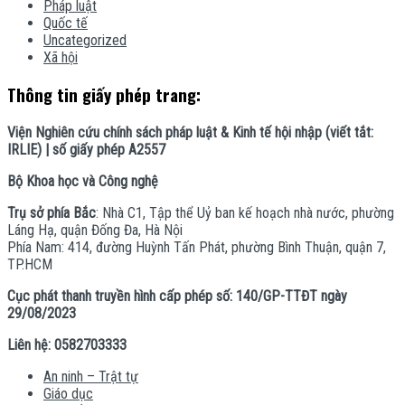
Pháp luật
Quốc tế
Uncategorized
Xã hội
Thông tin giấy phép trang:
Viện Nghiên cứu chính sách pháp luật & Kinh tế hội nhập (viết tắt:
IRLIE) | số giấy phép A2557
Bộ Khoa học và Công nghệ
Trụ sở phía Bắc
: Nhà C1, Tập thể Uỷ ban kế hoạch nhà nước, phường
Láng Hạ, quận Đống Đa, Hà Nội
Phía Nam: 414, đường Huỳnh Tấn Phát, phường Bình Thuận, quận 7,
TP.HCM
Cục phát thanh truyền hình cấp phép số: 140/GP-TTĐT ngày
29/08/2023
Liên hệ: 0582703333
An ninh – Trật tự
Giáo dục