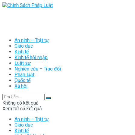
An ninh – Trật tự
Giáo dục
Kinh tế
Kinh tế hội nhập
Luật sư
Nghiên cứu – Trao đổi
Pháp luật
Quốc tế
Xã hội
Không có kết quả
Xem tất cả kết quả
An ninh – Trật tự
Giáo dục
Kinh tế