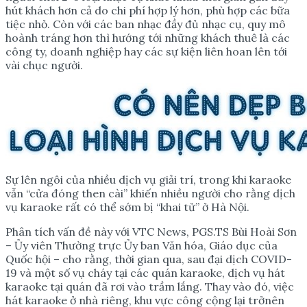
hút khách hơn cả do chi phí hợp lý hơn, phù hợp các bữa
tiệc nhỏ. Còn với các ban nhạc đầy đủ nhạc cụ, quy mô
hoành tráng hơn thì hướng tới những khách thuê là các
công ty, doanh nghiệp hay các sự kiện liên hoan lên tới
vài chục người.
Sự lên ngôi của nhiều dịch vụ giải trí, trong khi karaoke
vẫn “cửa đóng then cài” khiến nhiều người cho rằng dịch
vụ karaoke rất có thể sớm bị “khai tử” ở Hà Nội.
Phân tích vấn đề này với VTC News, PGS.TS Bùi Hoài Sơn
– Ủy viên Thường trực Ủy ban Văn hóa, Giáo dục của
Quốc hội – cho rằng, thời gian qua, sau đại dịch COVID-
19 và một số vụ cháy tại các quán karaoke, dịch vụ hát
karaoke tại quán đã rơi vào trầm lắng. Thay vào đó, việc
hát karaoke ở nhà riêng, khu vực công cộng lại trởnên