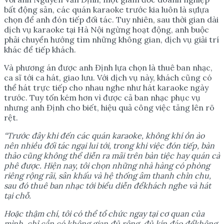
bất động sản, các quán karaoke trước kia luôn là sựlựa
chọn để anh đón tiếp đối tác. Tuy nhiên, sau thời gian dài
dịch vụ karaoke tại Hà Nội ngừng hoạt động, anh buộc
phải chuyển hướng tìm những không gian, dịch vụ giải trí
khác để tiếp khách.
Và phương án được anh Định lựa chọn là thuê ban nhạc,
ca sĩ tới ca hát, giao lưu. Với dịch vụ này, khách cũng có
thể hát trực tiếp cho nhau nghe như hát karaoke ngày
trước. Tuy tốn kém hơn vì được cả ban nhạc phục vụ
nhưng anh Định cho biết, hiệu quả công việc tăng lên rõ
rệt.
“Tr
ướ
c đây khi đ
ế
n các quán karaoke, không khí
ồ
n ào
nên nhi
ề
u đ
ố
i tác ng
ạ
i lui t
ớ
i, trong khi vi
ệ
c đón ti
ế
p, bàn
th
ả
o cũng không th
ể
di
ễ
n ra mãi trên bàn ti
ệ
c hay quán cà
phê đ
ượ
c. Hi
ệ
n nay, tôi ch
ọ
n nh
ữ
ng nhà hàng có phòng
riêng r
ộ
ng rãi, sân kh
ấ
u và h
ệ
th
ố
ng âm thanh ch
ỉ
n chu,
sau đó thuê ban nh
ạ
c t
ớ
i bi
ể
u di
ễ
n đ
ể
khách nghe và hát
t
ạ
i ch
ỗ
.
Ho
ặ
c th
ậ
m chí, tôi có th
ể
t
ổ
ch
ứ
c ngay t
ạ
i c
ơ
quan c
ủ
a
mình, ch
ỉ
c
ầ
n có không gian đ
ủ
r
ộ
ng, đ
ủ
kín đáo đ
ể
không