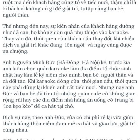
ruột mà đến khách hàng cũng tỏ vẻ tiếc nuối, thậm chí là
bí bách vì không có gì để giải trí, tụtập cùng bạn bè,
người thân.
Thế nhưng đến nay, sự kiên nhẫn của khách hàng dường
như đã cạn, họ không còn quá phụ thuộc vào karaoke.
Thay vào đó, thói quen của khách dần thay đổi, khi nhiều
dịch vụ giải trí khác đang “lên ngôi” và ngày càng được
ưa chuộng.
Anh Nguyễn Minh Đức (Hà Đông, Hà Nội) kể, trước kia
anh luôn chọn quán karaoke làm địa điểm tổ chức sinh
nhật hay làm lễ kỷ niệm cho mình, bạn bè, người thân và
cả đối tác. Khi karaoke đóng cửa, thời gian đầu, thói quen
này phải dừng lại khiến anh rất tiếc nuối. Nhưng nay anh
Đức và bạn bè đã tìm tới những quán cafe có không gian
rộng rãi hay các địa điểm nhà hàng ăn uống có trang bị
“loa kẹo kéo” để ca hát tại chỗ.
Dịch vụ này, theo anh Đức, vừa có chi phí rẻ lại vừa giúp
khách hàng thỏa niềm đam mê ca hát và giao lưu, giải trí
cùng nhau.