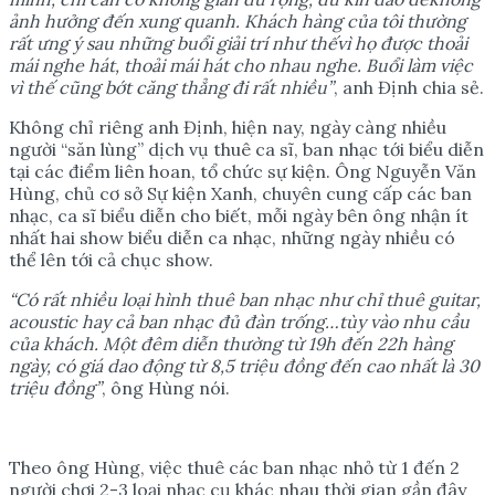
ả
nh h
ưở
ng đ
ế
n xung quanh. Khách hàng c
ủ
a tôi th
ườ
ng
r
ấ
t
ư
ng ý sau nh
ữ
ng bu
ổ
i gi
ả
i trí nh
ư
th
ế
vì h
ọ
đ
ượ
c tho
ả
i
mái nghe hát, tho
ả
i mái hát cho nhau nghe. Bu
ổ
i làm vi
ệ
c
vì th
ế
cũng b
ớ
t căng th
ẳ
ng đi r
ấ
t nhi
ề
u”
, anh Định chia sẻ.
Không chỉ riêng anh Định, hiện nay, ngày càng nhiều
người “săn lùng” dịch vụ thuê ca sĩ, ban nhạc tới biểu diễn
tại các điểm liên hoan, tổ chức sự kiện. Ông Nguyễn Văn
Hùng, chủ cơ sở Sự kiện Xanh, chuyên cung cấp các ban
nhạc, ca sĩ biểu diễn cho biết, mỗi ngày bên ông nhận ít
nhất hai show biểu diễn ca nhạc, những ngày nhiều có
thể lên tới cả chục show.
“Có rất nhiều loại hình thuê ban nhạc như chỉ thuê guitar,
acoustic hay cả ban nhạc đủ đàn trống…tùy vào nhu cầu
của khách. Một đêm diễn thường từ 19h đến 22h hàng
ngày, có giá dao động từ 8,5 triệu đồng đến cao nhất là 30
triệu đồng”
, ông Hùng nói.
Theo ông Hùng, việc thuê các ban nhạc nhỏ từ 1 đến 2
người chơi 2-3 loại nhạc cụ khác nhau thời gian gần đây