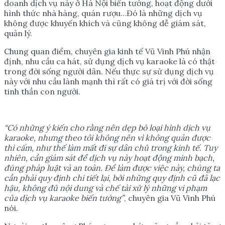
doanh dịch vụ này ở Hà Nội biến tướng, hoạt động dưới
hình thức nhà hàng, quán rượu…Đó là những dịch vụ
không được khuyến khích và cũng không dễ giám sát,
quản lý.
Chung quan điểm, chuyên gia kinh tế Vũ Vinh Phú nhận
định, nhu cầu ca hát, sử dụng dịch vụ karaoke là có thật
trong đời sống người dân. Nếu thực sự sử dụng dịch vụ
này với nhu cầu lành mạnh thì rất có giá trị với đời sống
tinh thần con người.
“Có nh
ữ
ng ý ki
ế
n cho r
ằ
ng nên d
ẹ
p b
ỏ
lo
ạ
i hình d
ị
ch v
ụ
karaoke, nh
ư
ng theo tôi không nên vì không qu
ả
n đ
ượ
c
thì c
ấ
m, nh
ư
th
ế
làm m
ấ
t đi s
ự
dân ch
ủ
trong kinh t
ế
. Tuy
nhiên, c
ầ
n giám sát đ
ể
d
ị
ch v
ụ
này ho
ạ
t đ
ộ
ng minh b
ạ
ch,
đúng pháp lu
ậ
t và an toàn. Đ
ể
làm đ
ượ
c vi
ệ
c này, chúng ta
c
ầ
n ph
ả
i quy đ
ị
nh chi ti
ế
t l
ạ
i, b
ở
i nh
ữ
ng quy đ
ị
nh cũ đã l
ạ
c
h
ậ
u, không đ
ủ
n
ộ
i dung và ch
ế
tài x
ử
lý nh
ữ
ng vi ph
ạ
m
c
ủ
a d
ị
ch v
ụ
karaoke bi
ế
n t
ướ
ng”
, chuyên gia Vũ Vinh Phú
nói.