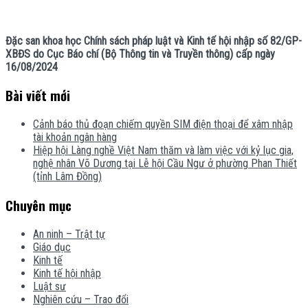
Đặc san khoa học Chính sách pháp luật và Kinh tế hội nhập số 82/GP-
XBĐS do Cục Báo chí (Bộ Thông tin và Truyền thông) cấp ngày
16/08/2024
Bài viết mới
Cảnh báo thủ đoạn chiếm quyền SIM điện thoại để xâm nhập
tài khoản ngân hàng
Hiệp hội Làng nghề Việt Nam thăm và làm việc với kỷ lục gia,
nghệ nhân Võ Dương tại Lễ hội Cầu Ngư ở phường Phan Thiết
(tỉnh Lâm Đồng)
Chuyên mục
An ninh – Trật tự
Giáo dục
Kinh tế
Kinh tế hội nhập
Luật sư
Nghiên cứu – Trao đổi