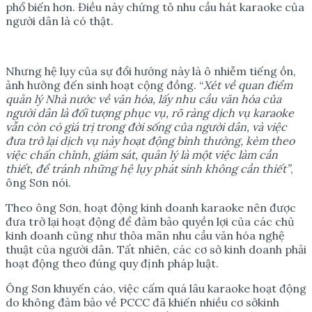
phổ biến hơn. Điều này chứng tỏ nhu cầu hát karaoke của
người dân là có thật.
Nhưng hệ lụy của sự đổi hướng này là ô nhiễm tiếng ồn,
ảnh hưởng đến sinh hoạt cộng đồng. “
Xét v
ề
quan đi
ể
m
qu
ả
n lý Nhà n
ướ
c v
ề
văn hóa, l
ấ
y nhu c
ầ
u văn hóa c
ủ
a
ng
ườ
i dân là đ
ố
i t
ượ
ng ph
ụ
c v
ụ
, rõ ràng d
ị
ch v
ụ
karaoke
v
ẫ
n còn có giá tr
ị
trong đ
ờ
i s
ố
ng c
ủ
a ng
ườ
i dân, và vi
ệ
c
đ
ư
a tr
ở
l
ạ
i d
ị
ch v
ụ
này ho
ạ
t đ
ộ
ng bình th
ườ
ng, kèm theo
vi
ệ
c ch
ấ
n ch
ỉ
nh, giám sát, qu
ả
n lý là m
ộ
t vi
ệ
c làm c
ầ
n
thi
ế
t, đ
ể
tránh nh
ữ
ng h
ệ
l
ụ
y phát sinh không c
ầ
n thi
ế
t”
,
ông Sơn nói.
Theo ông Sơn, hoạt động kinh doanh karaoke nên được
đưa trở lại hoạt động để đảm bảo quyền lợi của các chủ
kinh doanh cũng như thỏa mãn nhu cầu văn hóa nghệ
thuật của người dân. Tất nhiên, các cơ sở kinh doanh phải
hoạt động theo đúng quy định pháp luật.
Ông Sơn khuyến cáo, việc cấm quá lâu karaoke hoạt động
do không đảm bảo về PCCC đã khiến nhiều cơ sởkinh