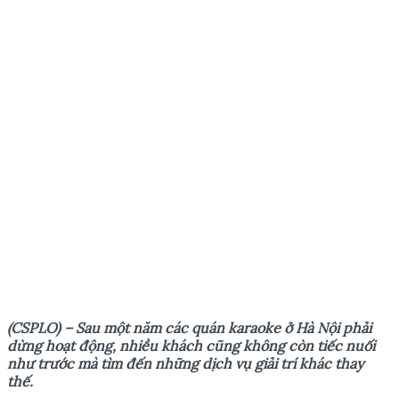
(CSPLO) – Sau m
ộ
t năm các quán karaoke
ở
Hà N
ộ
i ph
ả
i
d
ừ
ng ho
ạ
t đ
ộ
ng, nhi
ề
u khách cũng không còn ti
ế
c nu
ố
i
nh
ư
tr
ướ
c mà tìm đ
ế
n nh
ữ
ng d
ị
ch v
ụ
gi
ả
i trí khác thay
th
ế
.