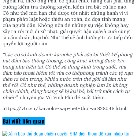
Ngoài ra, theo ông Phú, cơ quan chức năng cần phải tăng
cường kiểm tra thường xuyên, kiểm tra bất cứ lúc nào.
Có như thế mới hạn chế được tốt nhất những hành vi vi
phạm pháp luật hoặc thiếu an toàn, đe dọa tính mạng
của người dân. Không nên để những sự việc không hay
xảy ra rồi mới đi xử phạt, giải quyết hậu quảvà cuối cùng
là cấm đoán, loại bỏ. Như thế sẽ ảnh hưởng trực tiếp đến
quyền lợi người dân.
“Các c
ơ
s
ở
kinh doanh karaoke ph
ả
i s
ử
a l
ạ
i thi
ế
t k
ế
phòng
hát đ
ả
m b
ả
o thông thoáng, công khai, không đ
ượ
c kín
b
ư
ng nh
ư
hi
ệ
n t
ạ
i. Có th
ể
s
ử
d
ụ
ng kính trong su
ố
t, v
ừ
a
đ
ả
m b
ả
o thoát hi
ể
m t
ố
t v
ừ
a có th
ể
phòng tránh các t
ệ
n
ạ
n
di
ễ
n ra bên trong. Nhi
ề
u n
ướ
c trên th
ế
gi
ớ
i đã làm nh
ư
th
ế
r
ồ
i. Có nh
ư
th
ế
, nh
ữ
ng doanh nghi
ệ
p làm ăn không
chân chính, đàng hoàng s
ẽ
b
ị
lo
ạ
i b
ỏ
, bài tr
ừ
m
ộ
t cách t
ự
nhiên”
, chuyên gia Vũ Vinh Phú đề xuất thêm.
https://vtc.vn/karaoke-sap-het-thoi-ar828048.html
Bài viết
liên quan