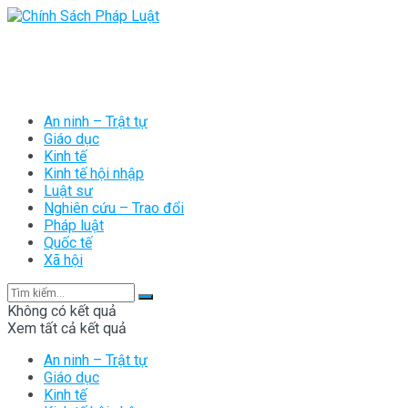
An ninh – Trật tự
Giáo dục
Kinh tế
Kinh tế hội nhập
Luật sư
Nghiên cứu – Trao đổi
Pháp luật
Quốc tế
Xã hội
Không có kết quả
Xem tất cả kết quả
An ninh – Trật tự
Giáo dục
Kinh tế