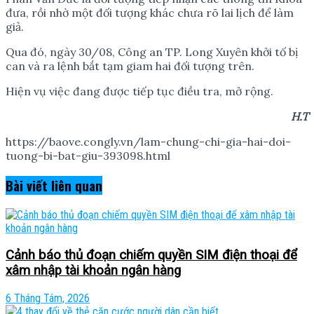
đưa, rồi nhờ một đối tượng khác chưa rõ lai lịch để làm
giả.
Qua đó, ngày 30/08, Công an TP. Long Xuyên khởi tố bị
can và ra lệnh bắt tạm giam hai đối tượng trên.
Hiện vụ việc đang được tiếp tục điều tra, mở rộng.
H.T
https://baove.congly.vn/lam-chung-chi-gia-hai-doi-
tuong-bi-bat-giu-393098.html
Bài viết
liên quan
Cảnh báo thủ đoạn chiếm quyền SIM điện thoại để
xâm nhập tài khoản ngân hàng
6 Tháng Tám, 2026