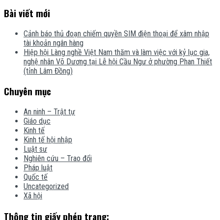
Bài viết mới
Cảnh báo thủ đoạn chiếm quyền SIM điện thoại để xâm nhập
tài khoản ngân hàng
Hiệp hội Làng nghề Việt Nam thăm và làm việc với kỷ lục gia,
nghệ nhân Võ Dương tại Lễ hội Cầu Ngư ở phường Phan Thiết
(tỉnh Lâm Đồng)
Chuyên mục
An ninh – Trật tự
Giáo dục
Kinh tế
Kinh tế hội nhập
Luật sư
Nghiên cứu – Trao đổi
Pháp luật
Quốc tế
Uncategorized
Xã hội
Thông tin giấy phép trang: