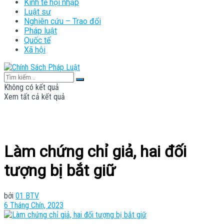
Kinh tế hội nhập
Luật sư
Nghiên cứu – Trao đổi
Pháp luật
Quốc tế
Xã hội
Không có kết quả
Xem tất cả kết quả
Làm chứng chỉ giả, hai đối
tượng bị bắt giữ
bởi
01 BTV
6 Tháng Chín, 2023