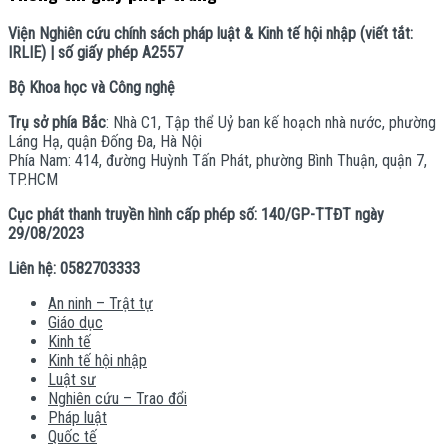
Viện Nghiên cứu chính sách pháp luật & Kinh tế hội nhập (viết tắt:
IRLIE) | số giấy phép A2557
Bộ Khoa học và Công nghệ
Trụ sở phía Bắc
: Nhà C1, Tập thể Uỷ ban kế hoạch nhà nước, phường
Láng Hạ, quận Đống Đa, Hà Nội
Phía Nam: 414, đường Huỳnh Tấn Phát, phường Bình Thuận, quận 7,
TP.HCM
Cục phát thanh truyền hình cấp phép số: 140/GP-TTĐT ngày
29/08/2023
Liên hệ: 0582703333
An ninh – Trật tự
Giáo dục
Kinh tế
Kinh tế hội nhập
Luật sư
Nghiên cứu – Trao đổi
Pháp luật
Quốc tế