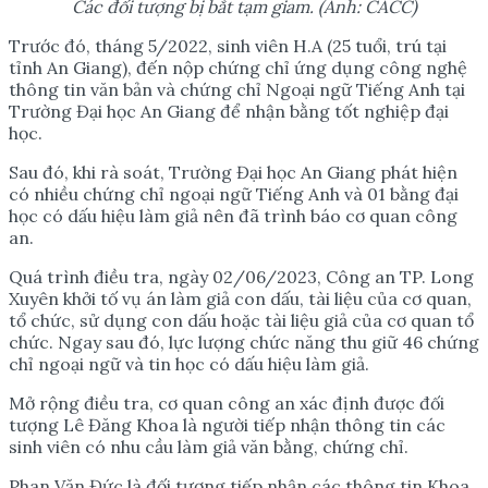
Các đối tượng bị bắt tạm giam. (Ảnh: CACC)
Trước đó, tháng 5/2022, sinh viên H.A (25 tuổi, trú tại
tỉnh An Giang), đến nộp chứng chỉ ứng dụng công nghệ
thông tin văn bản và chứng chỉ Ngoại ngữ Tiếng Anh tại
Trường Đại học An Giang để nhận bằng tốt nghiệp đại
học.
Sau đó, khi rà soát, Trường Đại học An Giang phát hiện
có nhiều chứng chỉ ngoại ngữ Tiếng Anh và 01 bằng đại
học có dấu hiệu làm giả nên đã trình báo cơ quan công
an.
Quá trình điều tra, ngày 02/06/2023, Công an TP. Long
Xuyên khởi tố vụ án làm giả con dấu, tài liệu của cơ quan,
tổ chức, sử dụng con dấu hoặc tài liệu giả của cơ quan tổ
chức. Ngay sau đó, lực lượng chức năng thu giữ 46 chứng
chỉ ngoại ngữ và tin học có dấu hiệu làm giả.
Mở rộng điều tra, cơ quan công an xác định được đối
tượng Lê Đăng Khoa là người tiếp nhận thông tin các
sinh viên có nhu cầu làm giả văn bằng, chứng chỉ.
Phan Văn Đức là đối tượng tiếp nhận các thông tin Khoa