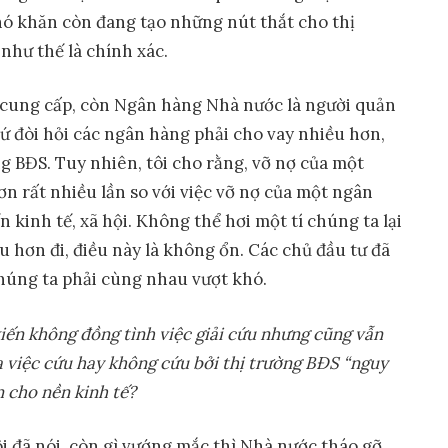
ó khăn còn đang tạo những nút thắt cho thị
như thế là chính xác.
 cung cấp, còn Ngân hàng Nhà nước là người quản
ứ đòi hỏi các ngân hàng phải cho vay nhiều hơn,
g BĐS. Tuy nhiên, tôi cho rằng, vỡ nợ của một
n rất nhiều lần so với việc vỡ nợ của một ngân
 kinh tế, xã hội. Không thể hơi một tí chúng ta lại
 hơn đi, điều này là không ổn. Các chủ đầu tư đã
 chúng ta phải cùng nhau vượt khó.
i
ế
n không đ
ồ
ng tình vi
ệ
c gi
ả
i c
ứ
u nh
ư
ng cũng v
ẫ
n
a vi
ệ
c c
ứ
u hay không c
ứ
u b
ở
i th
ị
tr
ườ
ng BĐS “nguy
n cho n
ề
n kinh t
ế
?
i đã nói, còn gì vướng mắc thì Nhà nước tháo gỡ