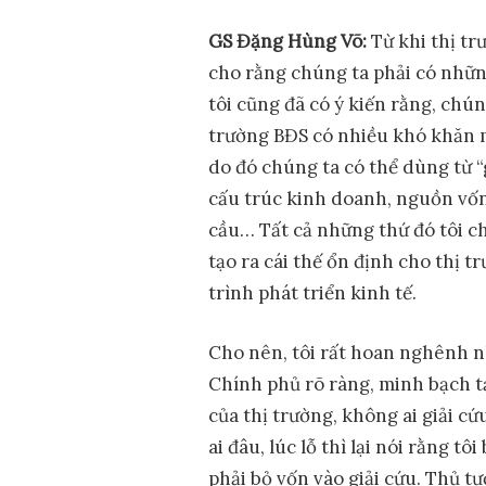
GS Đ
ặ
ng Hùng Võ:
Từ khi thị tr
cho rằng chúng ta phải có những
tôi cũng đã có ý kiến rằng, chún
trường BĐS có nhiều khó khăn m
do đó chúng ta có thể dùng từ “
cấu trúc kinh doanh, nguồn vốn 
cầu… Tất cả những thứ đó tôi ch
tạo ra cái thế ổn định cho thị t
trình phát triển kinh tế.
Cho nên, tôi rất hoan nghênh n
Chính phủ rõ ràng, minh bạch tạ
của thị trường, không ai giải cứu
ai đâu, lúc lỗ thì lại nói rằng t
phải bỏ vốn vào giải cứu. Thủ tư