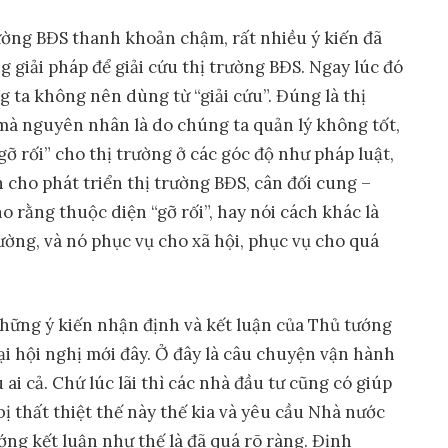
ường BĐS thanh khoản chậm, rất nhiều ý kiến đã
 giải pháp để giải cứu thị trường BĐS. Ngay lúc đó
g ta không nên dùng từ “giải cứu”. Đúng là thị
à nguyên nhân là do chúng ta quản lý không tốt,
gỡ rối” cho thị trường ở các góc độ như pháp luật,
cho phát triển thị trường BĐS, cân đối cung –
o rằng thuộc diện “gỡ rối”, hay nói cách khác là
rường, và nó phục vụ cho xã hội, phục vụ cho quá
hững ý kiến nhận định và kết luận của Thủ tướng
i hội nghị mới đây. Ở đây là câu chuyện vận hành
 ai cả. Chứ lúc lãi thì các nhà đầu tư cũng có giúp
ôi bị thất thiệt thế này thế kia và yêu cầu Nhà nước
ớng kết luận như thế là đã quá rõ ràng. Định