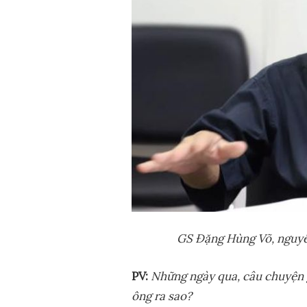
GS Đ
ặ
ng Hùng Võ, nguy
PV:
Nh
ữ
ng ngày qua, câu chuy
ệ
n 
ông ra sao?