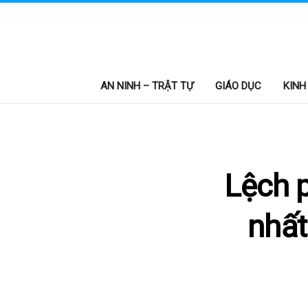
AN NINH – TRẬT TỰ
GIÁO DỤC
KINH
Lệch p
nhất