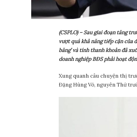
(CSPLO) – Sau giai đo
ạ
n tăng tr
ư
v
ượ
t quá kh
ả
năng ti
ế
p c
ậ
n c
ủ
a đ
băng’ và tính thanh kho
ả
n đã xu
doanh nghi
ệ
p BĐS ph
ả
i ho
ạ
t đ
ộ
n
Xung quanh câu chuyện thị trườ
Đặng Hùng Võ, nguyên Thứ trưở