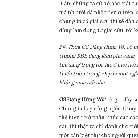
luận, chúng ta cứ hô hào giải cứ
mà như tôi đã nhắc đến ở trên, 
chúng ta cố giải cứu thì sẽ dẫn
đừng lạm dụng từ giải cứu, rồi 
PV:
Th
ư
a GS Đ
ặ
ng Hùng Võ, có m
tr
ườ
ng BĐS đang l
ệ
ch pha cung –
th
ự
sang tr
ọ
ng t
ọ
a l
ạ
c
ở
m
ọ
i n
ơ
i
thi
ế
u tr
ầ
m tr
ọ
ng. Đây là m
ộ
t ngh
không mua n
ổ
i nhà…
GS Đ
ặ
ng Hùng Võ:
Tôi gọi đây l
Chúng ta hay dùng ngôn từ mỹ m
thể hiện rõ ở phân khúc cao cấp 
cầu thì thật ra chỉ dành cho gi
một căn biệt thư cho người que