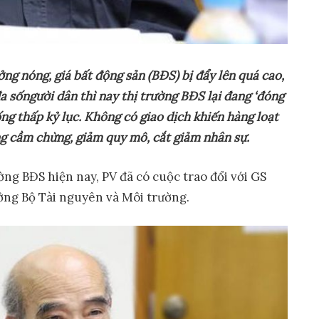
ở
ng nóng, giá b
ấ
t đ
ộ
ng s
ả
n (BĐS) b
ị
đ
ẩ
y lên quá cao,
a s
ố
ng
ườ
i dân thì nay th
ị
tr
ườ
ng BĐS l
ạ
i đang ‘đóng
ố
ng th
ấ
p k
ỷ
l
ụ
c. Không có giao d
ị
ch khi
ế
n hàng lo
ạ
t
g c
ầ
m ch
ừ
ng, gi
ả
m quy mô, c
ắ
t gi
ả
m nhân s
ự
.
ng BĐS hiện nay, PV đã có cuộc trao đổi với GS
ng Bộ Tài nguyên và Môi trường.