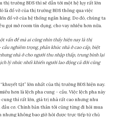
u thị trường BĐS thì sẽ dẫn tới một hệ lụy rất lớn
đó là đổ vỡ của thị trường BĐS thông qua việc
 đến đổ vỡ của hệ thống ngân hàng. Do đó, chúng ta
kêu gọi mở room tín dụng, cho vay nhiều hơn nữa.
ộ
t v
ấ
n đ
ề
mà ai cũng nhìn th
ấ
y hi
ệ
n nay là th
ị
 c
ầ
u nghiêm tr
ọ
ng, phân khúc nhà
ở
cao c
ấ
p, bi
ệ
t
 nh
ư
ng nhà
ở
cho ng
ườ
i thu nh
ậ
p th
ấ
p, trung bình l
ạ
i
ị
ch lý nh
ứ
c nh
ố
i khi
ế
n ng
ườ
i lao đ
ộ
ng c
ả
đ
ờ
i cũng
à “khuyết tật” lớn nhất của thị trường BĐS hiện nay.
iều hơn là lệch pha cung – cầu. Việc lệch pha này
cung thì rất lớn, giá trị nhà rất cao nhưng nhu
ới đầu cơ. Chính bản thân tôi cũng từng đi hỏi mua
n nhưng không bao giờ hỏi được trực tiếp từ chủ