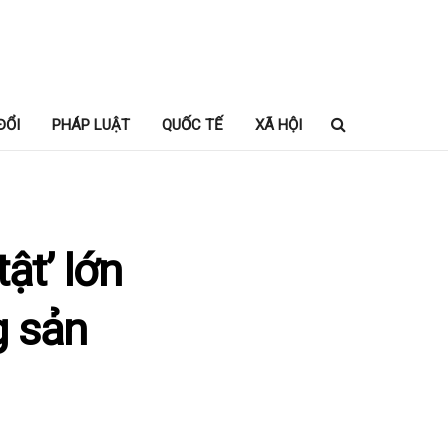
ĐỔI
PHÁP LUẬT
QUỐC TẾ
XÃ HỘI
ật’ lớn
g sản