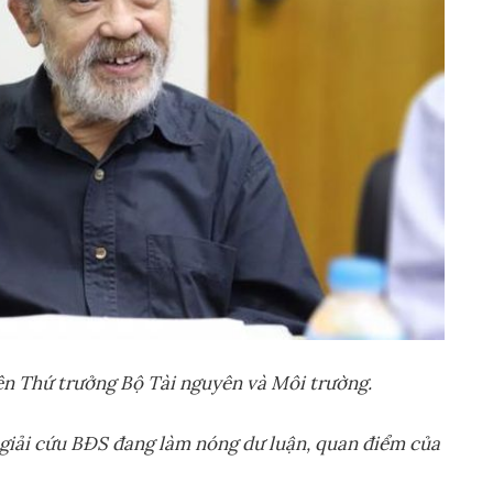
ên Th
ứ
tr
ưở
ng B
ộ
Tài nguyên và Môi tr
ườ
ng.
gi
ả
i c
ứ
u BĐS đang làm nóng d
ư
lu
ậ
n, quan đi
ể
m c
ủ
a