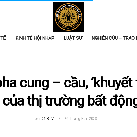
 TẾ
KINH TẾ HỘI NHẬP
LUẬT SƯ
NGHIÊN CỨU – TRAO 
ha cung – cầu, ‘khuyết t
 của thị trường bất độn
bởi
01 BTV
26 Tháng Hai, 2023