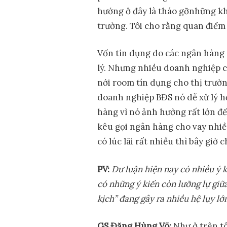
hướng ở đây là tháo gỡnhững kh
trường. Tôi cho rằng quan điểm 
Vốn tín dụng do các ngân hàng
lý. Nhưng nhiều doanh nghiệp c
nới room tín dụng cho thị trườn
doanh nghiệp BĐS nó dễ xử lý hơ
hàng vì nó ảnh hưởng rất lớn đến
kêu gọi ngân hàng cho vay nhiều
có lúc lãi rất nhiều thì bây giờ
PV:
D
ư
lu
ậ
n hi
ệ
n nay có nhi
ề
u ý k
có nh
ữ
ng ý ki
ế
n còn l
ưỡ
ng l
ự
gi
ữ
k
ị
ch” đang gây ra nhi
ề
u h
ệ
l
ụ
y l
ớ
GS Đ
ặ
ng Hùng Võ:
Như ở trên tô