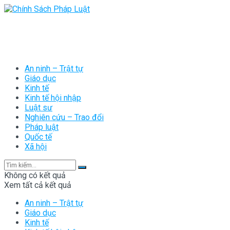
An ninh – Trật tự
Giáo dục
Kinh tế
Kinh tế hội nhập
Luật sư
Nghiên cứu – Trao đổi
Pháp luật
Quốc tế
Xã hội
Không có kết quả
Xem tất cả kết quả
An ninh – Trật tự
Giáo dục
Kinh tế