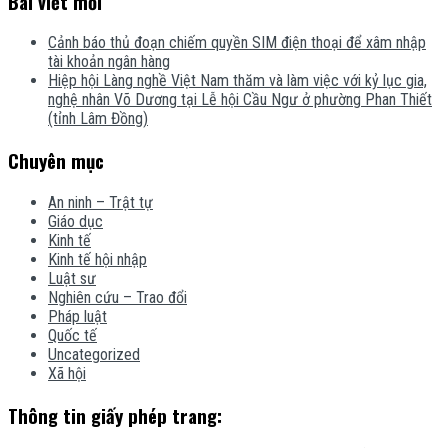
Bài viết mới
Cảnh báo thủ đoạn chiếm quyền SIM điện thoại để xâm nhập
tài khoản ngân hàng
Hiệp hội Làng nghề Việt Nam thăm và làm việc với kỷ lục gia,
nghệ nhân Võ Dương tại Lễ hội Cầu Ngư ở phường Phan Thiết
(tỉnh Lâm Đồng)
Chuyên mục
An ninh – Trật tự
Giáo dục
Kinh tế
Kinh tế hội nhập
Luật sư
Nghiên cứu – Trao đổi
Pháp luật
Quốc tế
Uncategorized
Xã hội
Thông tin giấy phép trang: