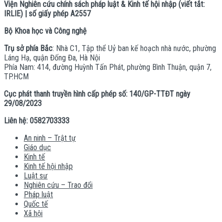
Viện Nghiên cứu chính sách pháp luật & Kinh tế hội nhập (viết tắt:
IRLIE) | số giấy phép A2557
Bộ Khoa học và Công nghệ
Trụ sở phía Bắc
: Nhà C1, Tập thể Uỷ ban kế hoạch nhà nước, phường
Láng Hạ, quận Đống Đa, Hà Nội
Phía Nam: 414, đường Huỳnh Tấn Phát, phường Bình Thuận, quận 7,
TP.HCM
Cục phát thanh truyền hình cấp phép số: 140/GP-TTĐT ngày
29/08/2023
Liên hệ: 0582703333
An ninh – Trật tự
Giáo dục
Kinh tế
Kinh tế hội nhập
Luật sư
Nghiên cứu – Trao đổi
Pháp luật
Quốc tế
Xã hội