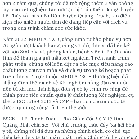
hơn 2 năm qua, chúng tôi đã mở rộng thêm 2 văn phòng
lấy mẫu xét nghiệm tận nơi tại thị trấn Kiến Giang, huyện
Lệ Thủy và thị xã Ba Đồn, huyện Quảng Trạch, tạo điều
kiện cho nhiều người dân dễ dàng tiếp cận với dịch vụ
trong quá trình chăm sóc sức khỏe.
Năm 2022, MEDLATEC Quảng Bình tự hào phục vụ hơn
76 ngàn lượt khách hàng, cùng với đó, đơn vị đã liên kết
với hơn 300 bác sĩ, phòng khám, bệnh viện trên địa bàn
tỉnh để tham gia gửi mẫu xét nghiệm. Trên hành trình
phát triển, chúng tôi luôn đặt ra các mục tiêu nâng cao
chất lượng chuyên môn và dịch vụ trong kế hoạch phát
triển đơn vị. Trực thuộc MEDLATEC – thương hiệu đã
khẳng định thế mạnh về Xét nghiệm hàng đầu cả nước,
nên từ khi mới thành lập, đơn vị có lộ trình rõ ràng để
chinh phục tiêu chuẩn quản lý chất lượng Xét nghiệm, cụ
thể là ISO 15189:2012 và CAP – hai tiêu chuẩn quốc tế
được áp dụng rộng rãi trên thế giới.”
BSCKII. Lê Thanh Tuân – Phó Giám đốc Sở Y tế tỉnh
Quảng Bình chia sẻ: “Với chủ trương thúc đẩy “xã hội hóa”
y tế, chúng tôi đã đưa ra những chính sách, cơ chế, tạo
điều kiện để y tế tư nhân phát triển. Chúng tôi hy vọng sự