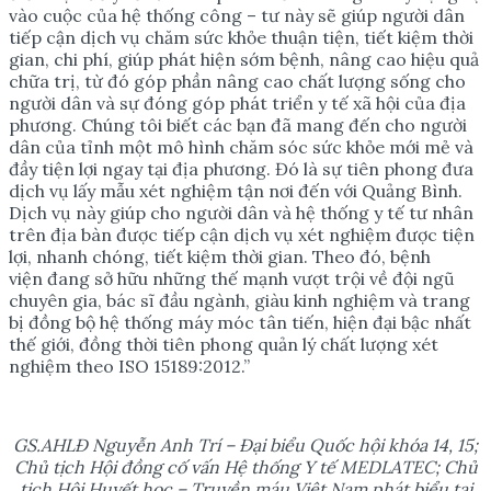
vào cuộc của hệ thống công – tư này sẽ giúp người dân
tiếp cận dịch vụ chăm sức khỏe thuận tiện, tiết kiệm thời
gian, chi phí, giúp phát hiện sớm bệnh, nâng cao hiệu quả
chữa trị, từ đó góp phần nâng cao chất lượng sống cho
người dân và sự đóng góp phát triển y tế xã hội của địa
phương. Chúng tôi biết các bạn đã mang đến cho người
dân của tỉnh một mô hình chăm sóc sức khỏe mới mẻ và
đầy tiện lợi ngay tại địa phương. Đó là sự tiên phong đưa
dịch vụ lấy mẫu xét nghiệm tận nơi đến với Quảng Bình.
Dịch vụ này giúp cho người dân và hệ thống y tế tư nhân
trên địa bàn được tiếp cận dịch vụ xét nghiệm được tiện
lợi, nhanh chóng, tiết kiệm thời gian. Theo đó, bệnh
viện đang sở hữu những thế mạnh vượt trội về đội ngũ
chuyên gia, bác sĩ đầu ngành, giàu kinh nghiệm và trang
bị đồng bộ hệ thống máy móc tân tiến, hiện đại bậc nhất
thế giới, đồng thời tiên phong quản lý chất lượng xét
nghiệm theo ISO 15189:2012.”
GS.AHLĐ Nguyễn Anh Trí – Đại biểu Quốc hội khóa 14, 15;
Chủ tịch Hội đồng cố vấn Hệ thống Y tế MEDLATEC; Chủ
tịch Hội Huyết học – Truyền máu Việt Nam phát biểu tại