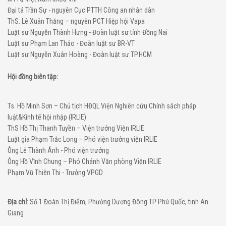
Đại tá Trần Sự - nguyên Cục PTTH Công an nhân dân
ThS. Lê Xuân Thăng – nguyên PCT Hiệp hội Vapa
Luật sư Nguyễn Thành Hưng - Đoàn luật sư tỉnh Đồng Nai
Luật sư Phạm Lan Thảo - Đoàn luật sư BR-VT
Luật sư Nguyễn Xuân Hoàng - Đoàn luật sư TP.HCM
Hội đồng biên tập:
Ts. Hồ Minh Sơn – Chủ tịch HĐQL Viện Nghiên cứu Chính sách pháp
luật&Kinh tế hội nhập (IRLIE)
ThS Hồ Thị Thanh Tuyền – Viện trưởng Viện IRLIE
Luật gia Phạm Trắc Long – Phó viện trưởng viện IRLIE
Ông Lê Thành Ánh - Phó viện trưởng
Ông Hồ Vĩnh Chung – Phó Chánh Văn phòng Viện IRLIE
Phạm Vũ Thiên Thi - Trưởng VPGD
Địa chỉ
: Số 1 Đoàn Thị Điểm, Phường Dương Đông TP Phú Quốc, tinh An
Giang