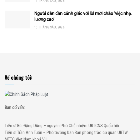
11 THÁNG SÁU, 2026
Người dân cần cảnh giác với lời mời chào ‘việc nhẹ,
lương cao’
10 THÁNG SÁU, 2026
Về chúng tôi:
Ban cố vấn:
Tiến sĩ Bùi Đặng Dũng – nguyên Phó Chủ nhiệm UBTCNS Quốc hội
Tiến sĩ Trần Anh Tuấn – Phó trưởng ban Ban phong trào cơ quan UBTW
MTTQ Việt Nam khoá VIII