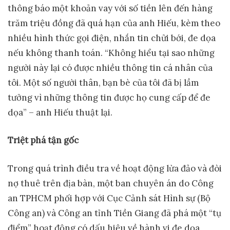
thông báo một khoản vay với số tiền lên đến hàng
trăm triệu đồng đã quá hạn của anh Hiếu, kèm theo
nhiều hình thức gọi điện, nhắn tin chửi bới, đe dọa
nếu không thanh toán. “Không hiểu tại sao những
người này lại có được nhiều thông tin cá nhân của
tôi. Một số người thân, bạn bè của tôi đã bị lầm
tưởng vì những thông tin được họ cung cấp để đe
dọa” – anh Hiếu thuật lại.
Tri
ệ
t phá t
ậ
n g
ố
c
Trong quá trình điều tra về hoạt động lừa đảo và đòi
nợ thuê trên địa bàn, một ban chuyên án do Công
an TPHCM phối hợp với Cục Cảnh sát Hình sự (Bộ
Công an) và Công an tỉnh Tiền Giang đã phá một “tụ
điểm” hoạt động có dấu hiệu về hành vi đe dọa