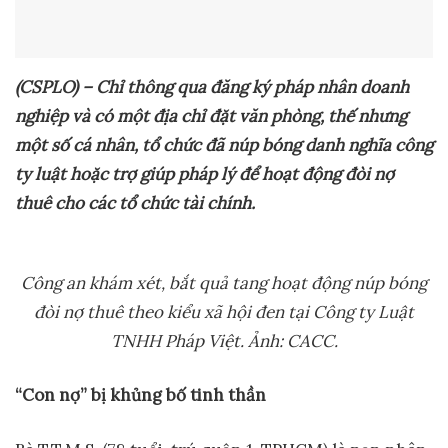
(CSPLO) – Ch
ỉ
thông qua đăng ký pháp nhân doanh
nghi
ệ
p và có m
ộ
t đ
ị
a ch
ỉ
đ
ặ
t văn phòng, th
ế
nh
ư
ng
m
ộ
t s
ố
cá nhân, t
ổ
ch
ứ
c đã núp bóng danh nghĩa công
ty lu
ậ
t ho
ặ
c tr
ợ
giúp pháp lý đ
ể
ho
ạ
t đ
ộ
ng đòi n
ợ
thuê cho các t
ổ
ch
ứ
c tài chính.
Công an khám xét, b
ắ
t qu
ả
tang ho
ạ
t đ
ộ
ng núp bóng
đòi n
ợ
thuê theo ki
ể
u xã h
ộ
i đen t
ạ
i Công ty Lu
ậ
t
TNHH Pháp Vi
ệ
t.
Ả
nh: CACC.
“Con n
ợ
” b
ị
kh
ủ
ng b
ố
tinh th
ầ
n