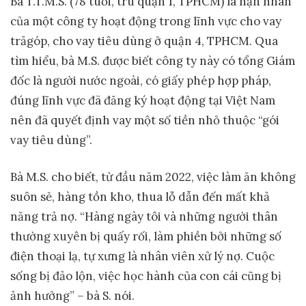
Bà T.T.M.S. (78 tuổi, trú quận 1, TPHCM) là nạn nhân
của một công ty hoạt động trong lĩnh vực cho vay
trảgóp, cho vay tiêu dùng ở quận 4, TPHCM. Qua
tìm hiểu, bà M.S. được biết công ty này có tổng Giám
đốc là người nước ngoài, có giấy phép hợp pháp,
đúng lĩnh vực đã đăng ký hoạt động tại Việt Nam
nên đã quyết định vay một số tiền nhỏ thuộc “gói
vay tiêu dùng”.
Bà M.S. cho biết, từ đầu năm 2022, việc làm ăn không
suôn sẻ, hàng tồn kho, thua lỗ dẫn đến mất khả
năng trả nợ. “Hàng ngày tôi và những người thân
thường xuyên bị quấy rối, làm phiền bởi những số
điện thoại lạ, tự xưng là nhân viên xử lý nợ. Cuộc
sống bị đảo lộn, việc học hành của con cái cũng bị
ảnh hưởng” – bà S. nói.