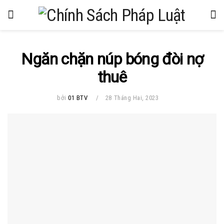
Ngăn chặn núp bóng đòi nợ
thuê
bởi
01 BTV
28 Tháng Hai, 2023