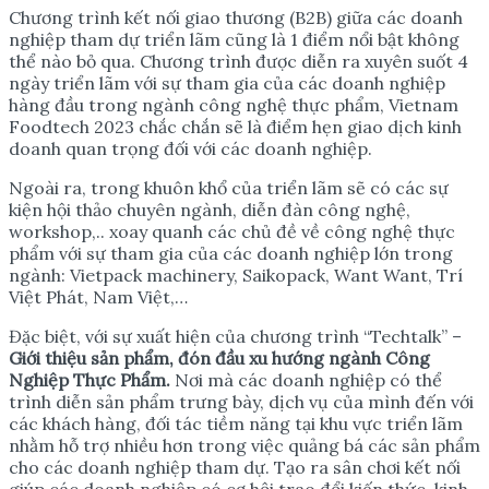
Chương trình kết nối giao thương (B2B) giữa các doanh
nghiệp tham dự triển lãm cũng là 1 điểm nổi bật không
thể nào bỏ qua. Chương trình được diễn ra xuyên suốt 4
ngày triển lãm với sự tham gia của các doanh nghiệp
hàng đầu trong ngành công nghệ thực phẩm, Vietnam
Foodtech 2023 chắc chắn sẽ là điểm hẹn giao dịch kinh
doanh quan trọng đối với các doanh nghiệp.
Ngoài ra, trong khuôn khổ của triển lãm sẽ có các sự
kiện hội thảo chuyên ngành, diễn đàn công nghệ,
workshop,.. xoay quanh các chủ đề về công nghệ thực
phẩm với sự tham gia của các doanh nghiệp lớn trong
ngành: Vietpack machinery, Saikopack, Want Want, Trí
Việt Phát, Nam Việt,…
Đặc biệt, với sự xuất hiện của chương trình “Techtalk” –
Giới thiệu sản phẩm, đón đầu xu hướng ngành Công
Nghiệp Thực Phẩm.
Nơi mà các doanh nghiệp có thể
trình diễn sản phẩm trưng bày, dịch vụ của mình đến với
các khách hàng, đối tác tiềm năng tại khu vực triển lãm
nhằm hỗ trợ nhiều hơn trong việc quảng bá các sản phẩm
cho các doanh nghiệp tham dự. Tạo ra sân chơi kết nối
giúp các doanh nghiệp có cơ hội trao đổi kiến thức, kinh