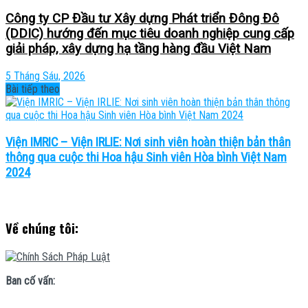
Công ty CP Đầu tư Xây dựng Phát triển Đông Đô
(DDIC) hướng đến mục tiêu doanh nghiệp cung cấp
giải pháp, xây dựng hạ tầng hàng đầu Việt Nam
5 Tháng Sáu, 2026
Bài tiếp theo
Viện IMRIC – Viện IRLIE: Nơi sinh viên hoàn thiện bản thân
thông qua cuộc thi Hoa hậu Sinh viên Hòa bình Việt Nam
2024
Về chúng tôi:
Ban cố vấn: