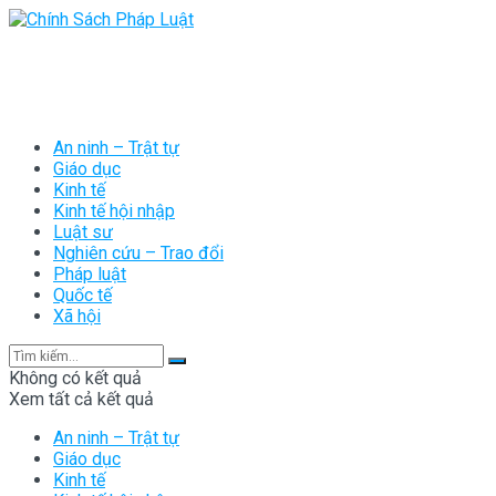
An ninh – Trật tự
Giáo dục
Kinh tế
Kinh tế hội nhập
Luật sư
Nghiên cứu – Trao đổi
Pháp luật
Quốc tế
Xã hội
Không có kết quả
Xem tất cả kết quả
An ninh – Trật tự
Giáo dục
Kinh tế