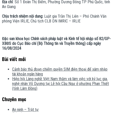
Địa chỉ
: Số 1 Đoàn Thị Điểm, Phường Dương Đông TP Phú Quốc, tinh
An Giang
Chịu trách nhiệm nội dung:
Luật gia Trần Thị Liên – Phó Chánh Văn
phòng Viện IRLIE, Chủ tịch CLB DN IMRIC – IRLIE
Đặc san khoa học Chính sách pháp luật và Kinh tế hội nhập số 82/GP-
XBĐS do Cục Báo chí (Bộ Thông tin và Truyền thông) cấp ngày
16/08/2024
Bài viết mới
Cảnh báo thủ đoạn chiếm quyền SIM điện thoại để xâm nhập
tài khoản ngân hàng
Hiệp hội Làng nghề Việt Nam thăm và làm việc với kỷ lục gia,
nghệ nhân Võ Dương tại Lễ hội Cầu Ngư ở phường Phan Thiết
(tỉnh Lâm Đồng)
Chuyên mục
An ninh – Trật tự