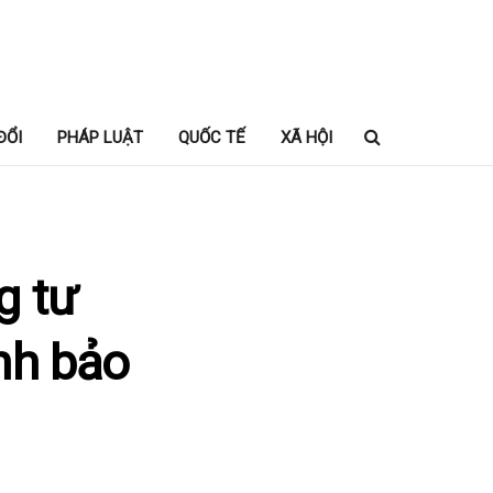
ĐỔI
PHÁP LUẬT
QUỐC TẾ
XÃ HỘI
g tư
nh bảo