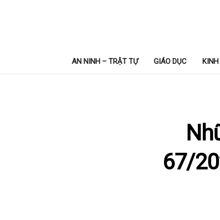
AN NINH – TRẬT TỰ
GIÁO DỤC
KINH
Nhữ
67/20