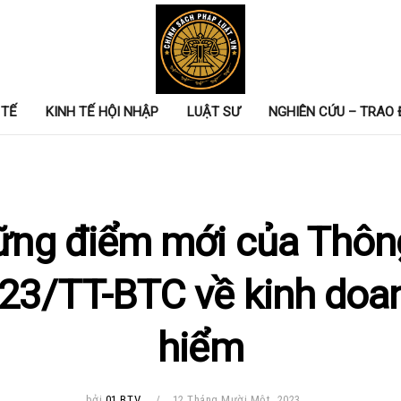
 TẾ
KINH TẾ HỘI NHẬP
LUẬT SƯ
NGHIÊN CỨU – TRAO 
ng điểm mới của Thôn
23/TT-BTC về kinh doa
hiểm
bởi
01 BTV
12 Tháng Mười Một, 2023