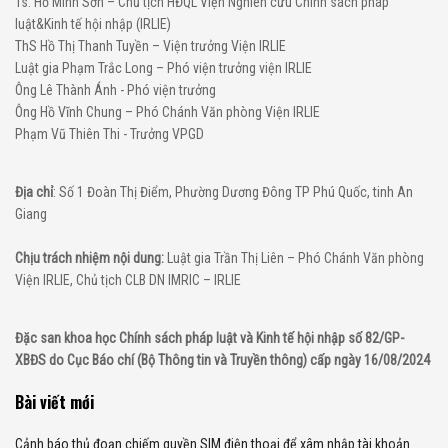
Ts. Hồ Minh Sơn – Chủ tịch HĐQL Viện Nghiên cứu Chính sách pháp
luật&Kinh tế hội nhập (IRLIE)
ThS Hồ Thị Thanh Tuyền – Viện trưởng Viện IRLIE
Luật gia Phạm Trắc Long – Phó viện trưởng viện IRLIE
Ông Lê Thành Ánh - Phó viện trưởng
Ông Hồ Vĩnh Chung – Phó Chánh Văn phòng Viện IRLIE
Phạm Vũ Thiên Thi - Trưởng VPGD
Địa chỉ
: Số 1 Đoàn Thị Điểm, Phường Dương Đông TP Phú Quốc, tinh An
Giang
Chịu trách nhiệm nội dung:
Luật gia Trần Thị Liên – Phó Chánh Văn phòng
Viện IRLIE, Chủ tịch CLB DN IMRIC – IRLIE
Đặc san khoa học Chính sách pháp luật và Kinh tế hội nhập số 82/GP-
XBĐS do Cục Báo chí (Bộ Thông tin và Truyền thông) cấp ngày 16/08/2024
Bài viết mới
Cảnh báo thủ đoạn chiếm quyền SIM điện thoại để xâm nhập tài khoản