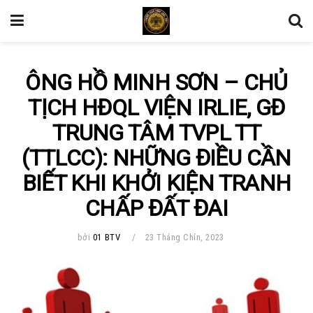
ÔNG HỒ MINH SƠN – CHỦ
TỊCH HĐQL VIỆN IRLIE, GĐ
TRUNG TÂM TVPL TT
(TTLCC): NHỮNG ĐIỀU CẦN
BIẾT KHI KHỞI KIỆN TRANH
CHẤP ĐẤT ĐAI
bởi
01 BTV
23 Tháng Chín, 2023