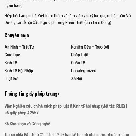
ngân hàng
Hiệp hội Làng nghề Việt Nam thăm và làm việc với kỷ lục gia, nghệ nhân Võ
Dương tại Lễ hội Cầu Ngư ở phường Phan Thiết (tỉnh Lâm Đồng)
Chuyên mục
An Ninh – Trật Tự
Nghiên Cứu – Trao Đổi
Giáo Dục
Pháp Luật
Kinh Tế
Quốc Tế
Kinh Tế Hội Nhập
Uncategorized
Luật Sư
Xã Hội
Thông tin giấy phép trang:
Viện Nghiên cứu chính sách pháp luật & Kinh tế hội nhập (viết tắt: IRLIE) |
số giấy phép A2557
Bộ Khoa học và Công nghệ
Trụ sở phía Bắc
: Nhà C1, Tập thể Uỷ ban kế hoạch nhà nước, phường Láng