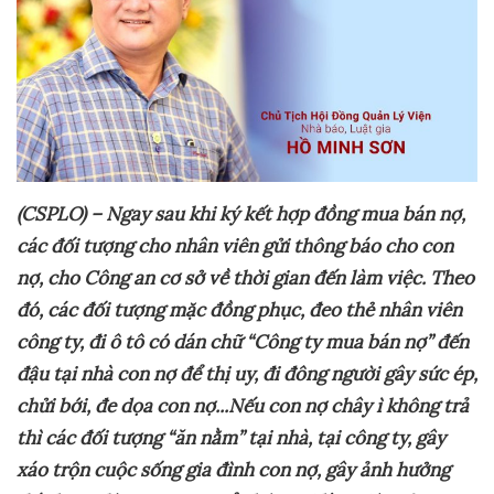
(CSPLO) – Ngay
s
au khi ký kết hợp đồng mua bán nợ,
các đối tượng cho nhân viên gửi thông báo cho con
nợ, cho Công an cơ sở về thời gian đến làm việc. Theo
đó, c
ác đối tượng mặc đồng phục, đeo thẻ nhân viên
công ty, đi ô tô có dán chữ “Công ty mua bán nợ” đến
đậu tại nhà con nợ để thị uy, đi đông người gây sức ép,
chửi bới, đe dọa con nợ
..
.Nếu con nợ chây ì không trả
thì các đối tượng “ăn nằm” tại nhà, tại công ty, gây
xáo trộn cuộc sống gia đình con nợ, gây ảnh hưởng