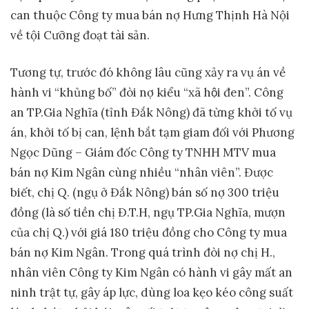
can thuộc Công ty mua bán nợ Hưng Thịnh Hà Nội
về tội Cưỡng đoạt tài sản.
Tương tự, trước đó không lâu cũng xảy ra vụ án về
hành vi “khủng bố” đòi nợ kiểu “xã hội đen”. Công
an TP.Gia Nghĩa (tỉnh Đắk Nông) đã từng khởi tố vụ
án, khởi tố bị can, lệnh bắt tạm giam đối với Phương
Ngọc Dũng – Giám đốc Công ty TNHH MTV mua
bán nợ Kim Ngân cùng nhiều “nhân viên”. Được
biết, chị Q. (ngụ ở Đắk Nông) bán số nợ 300 triệu
đồng (là số tiền chị Đ.T.H, ngụ TP.Gia Nghĩa, mượn
của chị Q.) với giá 180 triệu đồng cho Công ty mua
bán nợ Kim Ngân. Trong quá trình đòi nợ chị H.,
nhân viên Công ty Kim Ngân có hành vi gây mất an
ninh trật tự, gây áp lực, dùng loa kẹo kéo công suất