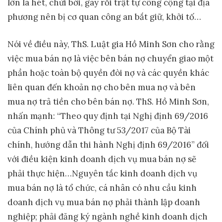
lớn la hét, chửi bới, gây rối trật tự công cộng tại địa
phương nên bị cơ quan công an bắt giữ, khởi tố…
Nói về điều này, ThS. Luật gia Hồ Minh Sơn cho rằng
việc mua bán nợ là việc bên bán nợ chuyển giao một
phần hoặc toàn bộ quyền đòi nợ và các quyền khác
liên quan đến khoản nợ cho bên mua nợ và bên
mua nợ trả tiền cho bên bán nợ. ThS. Hồ Minh Sơn,
nhấn mạnh: “Theo quy định tại Nghị định 69/2016
của Chính phủ và Thông tư 53/2017 của Bộ Tài
chính, hướng dẫn thi hành Nghị định 69/2016” đối
với điều kiện kinh doanh dịch vụ mua bán nợ sẽ
phải thực hiện…Nguyên tắc kinh doanh dịch vụ
mua bán nợ là tổ chức, cá nhân có nhu cầu kinh
doanh dịch vụ mua bán nợ phải thành lập doanh
nghiệp; phải đăng ký ngành nghề kinh doanh dịch