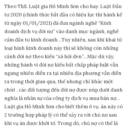
Theo ThS. Luật gia Hồ Minh Sơn cho hay. Luật Đầu
tư 2020 (chính thức bắt đầu có hiệu lực thi hành kể
từ ngày 01/01/2021) đã đưa ngành nghề “Kinh
doanh dịch vụ đòi nợ” vào danh mục ngành, nghề
cấm đầu tư kinh doanh…Tuy nhiên, sau khi khai tử
loại hình kinh doanh này thì sẽ không còn những
cảnh đòi nợ theo kiểu “xã hội đen”…Mặc dù vậy,
những hành vi đòi nợ kiểu bất chấp pháp luật vẫn
ngang nhiên diễn ra tại nhiều địa phương vẫn diễn
ra trong thời gian qua, thế nhưng chỉ khác một
chút , các đối tượng đến đòi nợ được núp dưới danh
nghĩa là nhân sự của công ty dịch vụ mua bán nợ…
Luật gia Hồ Minh Sơn cho biết thêm ở vụ. án này có
2 trường hợp pháp lý có thể xảy ra với chủ nợ sau
khi vụ án được khởi tố. Trong đó, chủ nợ có thể là