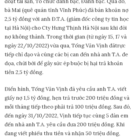
đoạt tài sản, Tổ chức đánh bạc, Đánh bạc. Qua đó,
bà Mai (quê quán tỉnh Vĩnh Phúc) đã bán khoản nợ
2,5 tỷ đồng với anh Đ.T.A. (giám đốc công ty tin học
tại Hà Nội) cho Cty Hưng Thịnh Hà Nội sau khi đòi
nợ không thành. Trong thời gian (từ ngày 15, 17 và
ngày 22/10/2022) vừa qua, Tống Văn Vịnh đãtrực
tiếp chỉ đạo và cùng các bị can đến nhà anh T.A. đe
dọa, chửi bới để gây sức ép buộc bị hại trả khoản
tiền 2,5 tỷ đồng.
Điển hình, Tống Văn Vịnh đã yêu cầu anh T.A. viết
giấy nợ 1,5 tỷ đồng, hẹn trả trước 200 triệu đồng và
mỗi tháng tiếp theo phải trả 100 triệu đồng. Sau đó,
đến ngày 31/10/2022, Vịnh tiếp tục cùng 5 đàn em
đến nhà anh T.A. yêu cầu đưa 200 triệu đồng. Khi
đang viết phiếu thu tiền và nhận 50 triệu đồng,