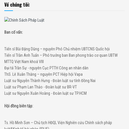
Về chúng tôi:
Ban cố vấn:
Tiến sĩ Bùi Đặng Dũng – nguyên Phó Chủ nhiệm UBTCNS Quốc hội
Tiến sĩ Trần Anh Tuấn – Phó trưởng ban Ban phong trào cơ quan UBTW
MTTQ Việt Nam khoá VIII
Đại tá Trần Sự - nguyên Cục PTTH Công an nhân dân
ThS. Lê Xuân Thăng – nguyên PCT Hiệp hội Vapa
Luật sư Nguyễn Thành Hưng - Đoàn luật sư tỉnh Đồng Nai
Luật sư Phạm Lan Thảo - Đoàn luật sư BR-VT
Luật sư Nguyễn Xuân Hoàng - Đoàn luật sư TP.HCM
Hội đồng biên tập:
Ts. Hồ Minh Sơn – Chủ tịch HĐQL Viện Nghiên cứu Chính sách pháp