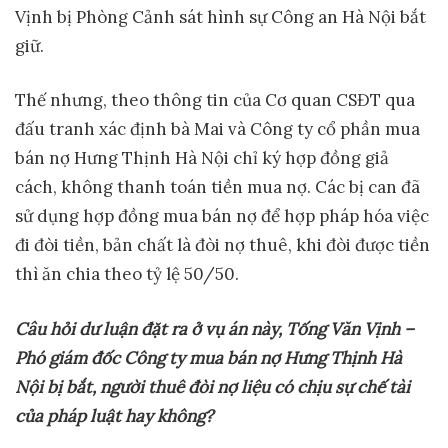
Vịnh bị Phòng Cảnh sát hình sự Công an Hà Nội bắt
giữ.
Thế nhưng, theo thông tin của Cơ quan CSĐT qua
đấu tranh xác định bà Mai và Công ty cổ phần mua
bán nợ Hưng Thịnh Hà Nội chỉ ký hợp đồng giả
cách, không thanh toán tiền mua nợ. Các bị can đã
sử dụng hợp đồng mua bán nợ để hợp pháp hóa việc
đi đòi tiền, bản chất là đòi nợ thuê, khi đòi được tiền
thì ăn chia theo tỷ lệ 50/50.
Câu
hỏi dư luận đặt ra ở vụ án này, Tống Văn Vịnh –
P
hó giám đốc Công ty mua bán nợ Hưng Thịnh Hà
Nội bị bắt, người thuê đòi nợ liệu
có chịu sự
chế tài
của
pháp luật
hay không?