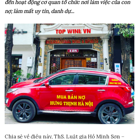
đến hoạt động cơ quan tổ chức nơi làm việc của con
nợ; làm mất uy tín, danh dự
..
.
Chia sẻ về điều này, ThS. Luật gia Hồ Minh Sơn –