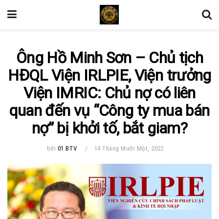
Ông Hồ Minh Sơn – Chủ tịch
HĐQL Viện IRLPIE, Viện trưởng
Viện IMRIC: Chủ nợ có liên
quan đến vụ “Công ty mua bán
nợ” bị khởi tố, bắt giam?
bởi
01 BTV
14 Tháng Mười Một, 2022