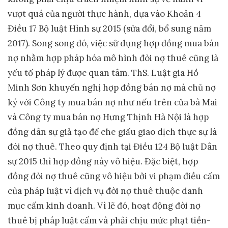
vượt quá của người thực hành, dựa vào Khoản 4
Điều 17 Bộ luật Hình sự 2015 (sửa đổi, bổ sung năm
2017). Song song đó, việc sử dụng hợp đồng mua bán
nợ nhằm hợp pháp hóa mô hình đòi nợ thuê cũng là
yếu tố pháp lý được quan tâm. ThS. Luật gia Hồ
Minh Sơn khuyến nghị hợp đồng bán nợ mà chủ nợ
ký với Công ty mua bán nợ như nếu trên của bà Mai
và Công ty mua bán nợ Hưng Thịnh Hà Nội là hợp
đồng dân sự giả tạo để che giấu giao dịch thực sự là
đòi nợ thuê. Theo quy định tại Điều 124 Bộ luật Dân
sự 2015 thì hợp đồng này vô hiệu. Đặc biệt, hợp
đồng đòi nợ thuê cũng vô hiệu bởi vi phạm điều cấm
của pháp luật vì dịch vụ đòi nợ thuê thuộc danh
mục cấm kinh doanh. Vì lẽ đó, hoạt động đòi nợ
thuê bị pháp luật cấm và phải chịu mức phạt tiền-