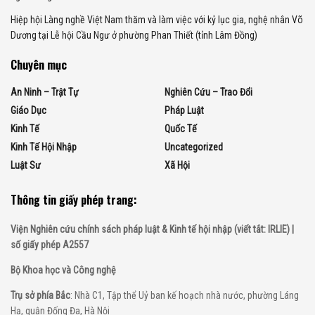
Hiệp hội Làng nghề Việt Nam thăm và làm việc với kỷ lục gia, nghệ nhân Võ
Dương tại Lễ hội Cầu Ngư ở phường Phan Thiết (tỉnh Lâm Đồng)
Chuyên mục
An Ninh – Trật Tự
Nghiên Cứu – Trao Đổi
Giáo Dục
Pháp Luật
Kinh Tế
Quốc Tế
Kinh Tế Hội Nhập
Uncategorized
Luật Sư
Xã Hội
Thông tin giấy phép trang:
Viện Nghiên cứu chính sách pháp luật & Kinh tế hội nhập (viết tắt: IRLIE) |
số giấy phép A2557
Bộ Khoa học và Công nghệ
Trụ sở phía Bắc
: Nhà C1, Tập thể Uỷ ban kế hoạch nhà nước, phường Láng
Hạ, quận Đống Đa, Hà Nội