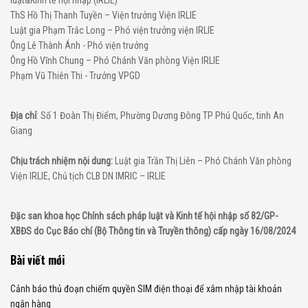
luật&Kinh tế hội nhập (IRLIE)
ThS Hồ Thị Thanh Tuyền – Viện trưởng Viện IRLIE
Luật gia Phạm Trắc Long – Phó viện trưởng viện IRLIE
Ông Lê Thành Ánh - Phó viện trưởng
Ông Hồ Vĩnh Chung – Phó Chánh Văn phòng Viện IRLIE
Phạm Vũ Thiên Thi - Trưởng VPGD
Địa chỉ
: Số 1 Đoàn Thị Điểm, Phường Dương Đông TP Phú Quốc, tinh An
Giang
Chịu trách nhiệm nội dung:
Luật gia Trần Thị Liên – Phó Chánh Văn phòng
Viện IRLIE, Chủ tịch CLB DN IMRIC – IRLIE
Đặc san khoa học Chính sách pháp luật và Kinh tế hội nhập số 82/GP-
XBĐS do Cục Báo chí (Bộ Thông tin và Truyền thông) cấp ngày 16/08/2024
Bài viết mới
Cảnh báo thủ đoạn chiếm quyền SIM điện thoại để xâm nhập tài khoản
ngân hàng