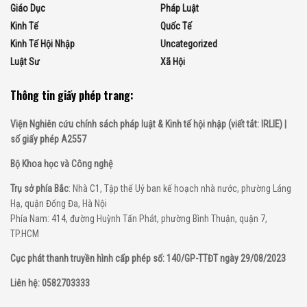
Giáo Dục
Pháp Luật
Kinh Tế
Quốc Tế
Kinh Tế Hội Nhập
Uncategorized
Luật Sư
Xã Hội
Thông tin giấy phép trang:
Viện Nghiên cứu chính sách pháp luật & Kinh tế hội nhập (viết tắt: IRLIE) |
số giấy phép A2557
Bộ Khoa học và Công nghệ
Trụ sở phía Bắc
: Nhà C1, Tập thể Uỷ ban kế hoạch nhà nước, phường Láng
Hạ, quận Đống Đa, Hà Nội
Phía Nam: 414, đường Huỳnh Tấn Phát, phường Bình Thuận, quận 7,
TP.HCM
Cục phát thanh truyền hình cấp phép số: 140/GP-TTĐT ngày 29/08/2023
Liên hệ: 0582703333