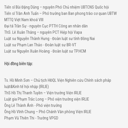
Tiến sĩ Bùi Đặng Dũng – nguyên Phó Chủ nhiệm UBTCNS Quốc hội
Tiến sĩ Trần Anh Tuấn – Phó trưởng ban Ban phong trào cơ quan UBTW
MTTQ Việt Nam khoá VIII
Đại tá Trần Sự - nguyên Cục PTTH Công an nhân dân
ThS. Lê Xuân Thăng – nguyên PCT Hiệp hội Vapa
Luật sư Nguyễn Thành Hưng - Đoàn luật sư tỉnh Đồng Nai
Luật sư Phạm Lan Thảo - Đoàn luật sư BR-VT
Luật sư Nguyễn Xuân Hoàng - Đoàn luật sư TP.HCM
Hội đồng biên tập:
Ts. Hồ Minh Sơn – Chủ tịch HĐQL Viện Nghiên cứu Chính sách pháp
luật&Kinh tế hội nhập (IRLIE)
ThS Hồ Thị Thanh Tuyền – Viện trưởng Viện IRLIE
Luật gia Phạm Trắc Long – Phó viện trưởng viện IRLIE
Ông Lê Thành Ánh - Phó viện trưởng
Ông Hồ Vĩnh Chung – Phó Chánh Văn phòng Viện IRLIE
Phạm Vũ Thiên Thi - Trưởng VPGD