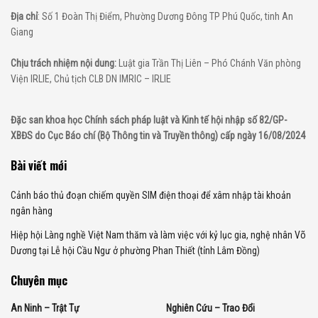
Địa chỉ
: Số 1 Đoàn Thị Điểm, Phường Dương Đông TP Phú Quốc, tinh An
Giang
Chịu trách nhiệm nội dung:
Luật gia Trần Thị Liên – Phó Chánh Văn phòng
Viện IRLIE, Chủ tịch CLB DN IMRIC – IRLIE
Đặc san khoa học Chính sách pháp luật và Kinh tế hội nhập số 82/GP-
XBĐS do Cục Báo chí (Bộ Thông tin và Truyền thông) cấp ngày 16/08/2024
Bài viết mới
Cảnh báo thủ đoạn chiếm quyền SIM điện thoại để xâm nhập tài khoản
ngân hàng
Hiệp hội Làng nghề Việt Nam thăm và làm việc với kỷ lục gia, nghệ nhân Võ
Dương tại Lễ hội Cầu Ngư ở phường Phan Thiết (tỉnh Lâm Đồng)
Chuyên mục
An Ninh – Trật Tự
Nghiên Cứu – Trao Đổi