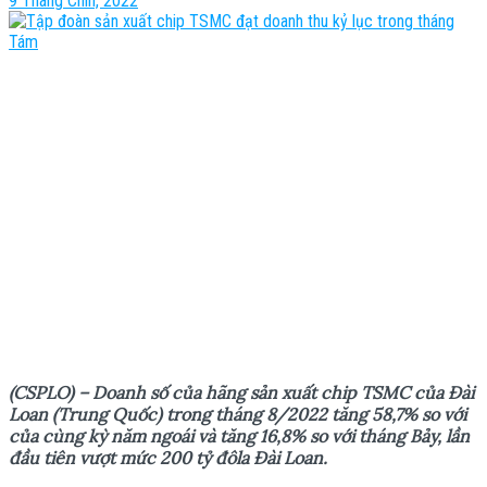
9 Tháng Chín, 2022
(CSPLO) – Doanh s
ố
c
ủ
a hãng s
ả
n xu
ấ
t chip TSMC c
ủ
a Đài
Loan (Trung Qu
ố
c) trong tháng 8/2022 tăng 58,7% so v
ớ
i
c
ủ
a cùng k
ỳ
năm ngoái và tăng 16,8% so v
ớ
i tháng B
ả
y, l
ầ
n
đ
ầ
u tiên v
ượ
t m
ứ
c 200 t
ỷ
đôla Đài Loan.