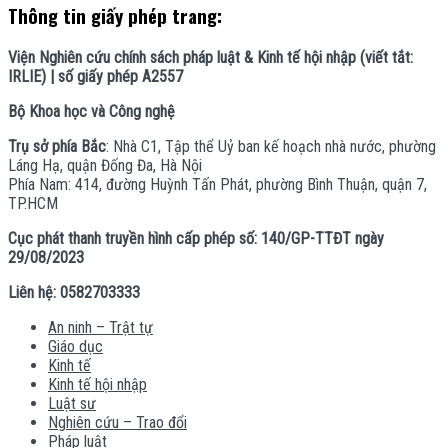
Thông tin giấy phép trang:
Viện Nghiên cứu chính sách pháp luật & Kinh tế hội nhập (viết tắt:
IRLIE) | số giấy phép A2557
Bộ Khoa học và Công nghệ
Trụ sở phía Bắc
: Nhà C1, Tập thể Uỷ ban kế hoạch nhà nước, phường
Láng Hạ, quận Đống Đa, Hà Nội
Phía Nam: 414, đường Huỳnh Tấn Phát, phường Bình Thuận, quận 7,
TP.HCM
Cục phát thanh truyền hình cấp phép số: 140/GP-TTĐT ngày
29/08/2023
Liên hệ: 0582703333
An ninh – Trật tự
Giáo dục
Kinh tế
Kinh tế hội nhập
Luật sư
Nghiên cứu – Trao đổi
Pháp luật