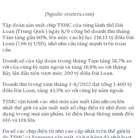
(Ngu
ồ
n: reuters.com)
Tập đoàn sản xuất chip TSMC của vùng lãnh thổ Đài
Loan (Trung Quốc) ngày 8/9 công bố doanh thu tháng
Tám tăng gần 60%, lên mức cao kỷ lục 218,13 tỷ đôla Đài
Loan (7,06 tỷ USD), nhờ nhu cầu tăng mạnh trên toàn
cầu.
Doanh số của tập đoàn trong tháng Tám tăng 58,7% so
với của cùng kỳ năm ngoái và tăng 16,8% so với tháng
Bảy, lần đầu tiên vượt mức 200 tỷ đôla Đài Loan.
Doanh thu trong tám tháng 1-8/2022 đạt tổng 1.400 tỷ
đôla Đài Loan, tăng 43,5% so với cùng kỳ năm ngoái.
TSMC vận hành các nhà máy sản xuất tấm silicon lớn
nhất thế giới và sản xuất một số chip điện tử nhỏ được sử
dụng trong mọi sản phẩm, từ điện thoại thông minh đến
ôtô và tên lửa.
Đa số các chip điện tử nhỏ cao cấp nhất trên thế giới là
do TSMC và Samsung sản xuất, và hai hãng đã phải hoạt