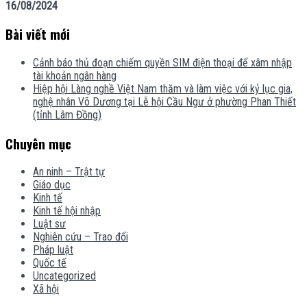
16/08/2024
Bài viết mới
Cảnh báo thủ đoạn chiếm quyền SIM điện thoại để xâm nhập
tài khoản ngân hàng
Hiệp hội Làng nghề Việt Nam thăm và làm việc với kỷ lục gia,
nghệ nhân Võ Dương tại Lễ hội Cầu Ngư ở phường Phan Thiết
(tỉnh Lâm Đồng)
Chuyên mục
An ninh – Trật tự
Giáo dục
Kinh tế
Kinh tế hội nhập
Luật sư
Nghiên cứu – Trao đổi
Pháp luật
Quốc tế
Uncategorized
Xã hội