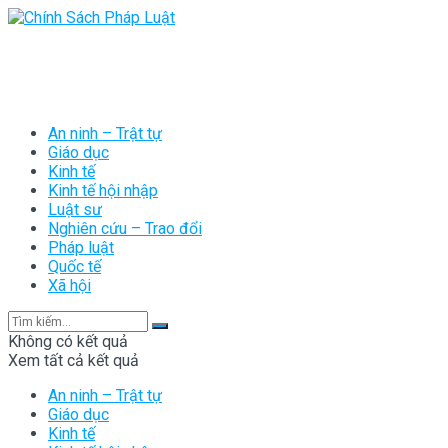
An ninh – Trật tự
Giáo dục
Kinh tế
Kinh tế hội nhập
Luật sư
Nghiên cứu – Trao đổi
Pháp luật
Quốc tế
Xã hội
Không có kết quả
Xem tất cả kết quả
An ninh – Trật tự
Giáo dục
Kinh tế