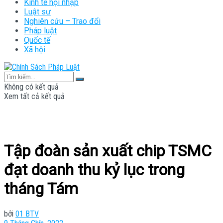
Kinh tế hội nhập
Luật sư
Nghiên cứu – Trao đổi
Pháp luật
Quốc tế
Xã hội
Không có kết quả
Xem tất cả kết quả
Tập đoàn sản xuất chip TSMC
đạt doanh thu kỷ lục trong
tháng Tám
bởi
01 BTV