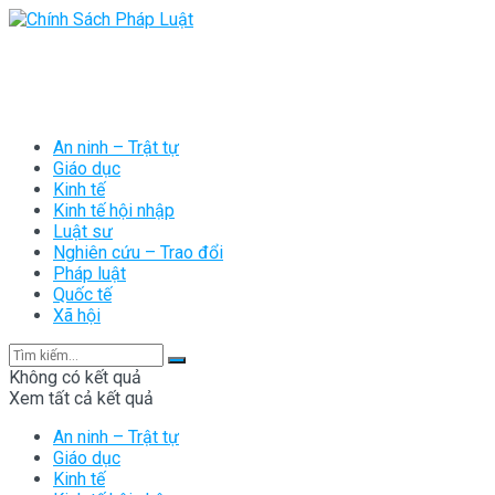
An ninh – Trật tự
Giáo dục
Kinh tế
Kinh tế hội nhập
Luật sư
Nghiên cứu – Trao đổi
Pháp luật
Quốc tế
Xã hội
Không có kết quả
Xem tất cả kết quả
An ninh – Trật tự
Giáo dục
Kinh tế