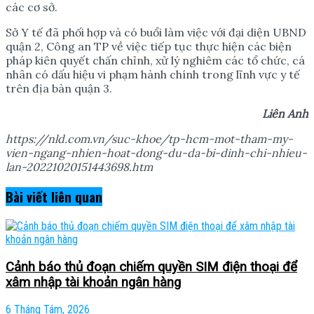
các cơ sở.
Sở Y tế đã phối hợp và có buổi làm việc với đại diện UBND
quận 2, Công an TP về việc tiếp tục thực hiện các biện
pháp kiên quyết chấn chỉnh, xử lý nghiêm các tổ chức, cá
nhân có dấu hiệu vi phạm hành chính trong lĩnh vực y tế
trên địa bàn quận 3.
Liên Anh
https://nld.com.vn/suc-khoe/tp-hcm-mot-tham-my-
vien-ngang-nhien-hoat-dong-du-da-bi-dinh-chi-nhieu-
lan-20221020151443698.htm
Bài viết
liên quan
Cảnh báo thủ đoạn chiếm quyền SIM điện thoại để
xâm nhập tài khoản ngân hàng
6 Tháng Tám, 2026