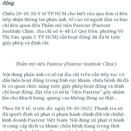
đ
ộ
ng
.
Chiều 20-10, Sở Y tế TP HCM cho biết vừa qua đơn vị liên
tiếp nhận thông tin phản ánh, tố cáo từ người dân và báo
chí liên quan đến Thẩm mỹ viện Pasteur (Pasteur
Institule Clinic, địa chỉ số 4-4B Lê Quý Đôn, phường Võ
Thị Sáu, quận 3, TP HCM) vẫn hoạt động dù đã bị tước
giấy phép và đình chỉ.
Th
ẩ
m m
ỹ
vi
ệ
n Pasteur (Pasteur Institule Clinic)
Nội dung phản ánh cơ sở tại địa chỉ trên vẫn tiếp tục có
dấu hiệu hoạt động trong lĩnh vực khám, chữa bệnh dù đã
bị cơ quan chức năng tước giấy phép hoạt động và đình
chỉ hoạt động, đặt tên cơ sở là “Viện Pasteur” gây nhầm
lẫn cho khách hàng, quảng cáo không đúng sự thật…
Theo Sở Y tế, trước đó, ngày 19-10-2022, Thanh tra sở
đã quyết định xử phạt vi phạm hành chính đối với chủhộ
kinh doanh Pasteur Việt Nam. Nội dung xử phạt vì hành
vi cung cấp dịch vụ khám, chữa bệnh đang trong thời