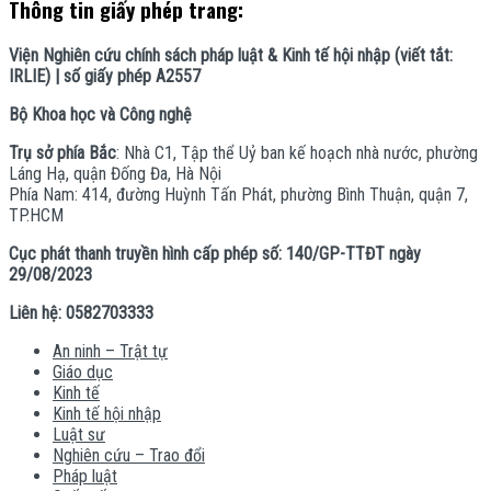
Thông tin giấy phép trang:
Viện Nghiên cứu chính sách pháp luật & Kinh tế hội nhập (viết tắt:
IRLIE) | số giấy phép A2557
Bộ Khoa học và Công nghệ
Trụ sở phía Bắc
: Nhà C1, Tập thể Uỷ ban kế hoạch nhà nước, phường
Láng Hạ, quận Đống Đa, Hà Nội
Phía Nam: 414, đường Huỳnh Tấn Phát, phường Bình Thuận, quận 7,
TP.HCM
Cục phát thanh truyền hình cấp phép số: 140/GP-TTĐT ngày
29/08/2023
Liên hệ: 0582703333
An ninh – Trật tự
Giáo dục
Kinh tế
Kinh tế hội nhập
Luật sư
Nghiên cứu – Trao đổi
Pháp luật