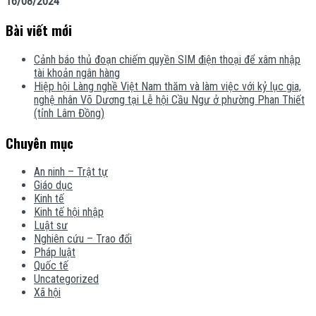
16/08/2024
Bài viết mới
Cảnh báo thủ đoạn chiếm quyền SIM điện thoại để xâm nhập
tài khoản ngân hàng
Hiệp hội Làng nghề Việt Nam thăm và làm việc với kỷ lục gia,
nghệ nhân Võ Dương tại Lễ hội Cầu Ngư ở phường Phan Thiết
(tỉnh Lâm Đồng)
Chuyên mục
An ninh – Trật tự
Giáo dục
Kinh tế
Kinh tế hội nhập
Luật sư
Nghiên cứu – Trao đổi
Pháp luật
Quốc tế
Uncategorized
Xã hội