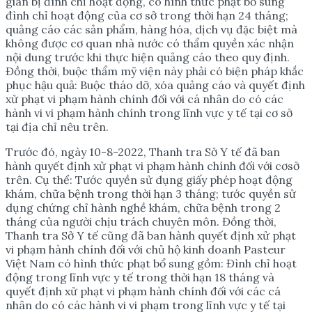
gian bị đình chỉ hoạt động, có hình thức phạt bổ sung
đình chỉ hoạt động của cơ sở trong thời hạn 24 tháng;
quảng cáo các sản phẩm, hàng hóa, dịch vụ đặc biệt mà
không được cơ quan nhà nước có thẩm quyền xác nhận
nội dung trước khi thực hiện quảng cáo theo quy định.
Đồng thời, buộc thẩm mỹ viện này phải có biện pháp khắc
phục hậu quả: Buộc tháo dỡ, xóa quảng cáo và quyết định
xử phạt vi phạm hành chính đối với cá nhân do có các
hành vi vi phạm hành chính trong lĩnh vực y tế tại cơ sở
tại địa chỉ nêu trên.
Trước đó, ngày 10-8-2022, Thanh tra Sở Y tế đã ban
hành quyết định xử phạt vi phạm hành chính đối với cơsở
trên. Cụ thể: Tước quyền sử dụng giấy phép hoạt động
khám, chữa bệnh trong thời hạn 3 tháng; tước quyền sử
dụng chứng chỉ hành nghề khám, chữa bệnh trong 2
tháng của người chịu trách chuyên môn. Đồng thời,
Thanh tra Sở Y tế cũng đã ban hành quyết định xử phạt
vi phạm hành chính đối với chủ hộ kinh doanh Pasteur
Việt Nam có hình thức phạt bổ sung gồm: Đình chỉ hoạt
động trong lĩnh vực y tế trong thời hạn 18 tháng và
quyết định xử phạt vi phạm hành chính đối với các cá
nhân do có các hành vi vi phạm trong lĩnh vực y tế tại