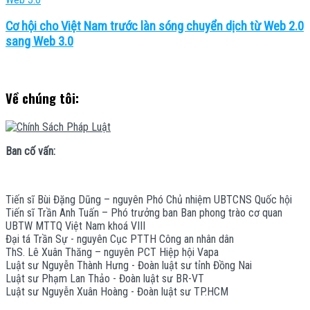
Cơ hội cho Việt Nam trước làn sóng chuyển dịch từ Web 2.0
sang Web 3.0
Về chúng tôi:
Ban cố vấn:
Tiến sĩ Bùi Đặng Dũng – nguyên Phó Chủ nhiệm UBTCNS Quốc hội
Tiến sĩ Trần Anh Tuấn – Phó trưởng ban Ban phong trào cơ quan
UBTW MTTQ Việt Nam khoá VIII
Đại tá Trần Sự - nguyên Cục PTTH Công an nhân dân
ThS. Lê Xuân Thăng – nguyên PCT Hiệp hội Vapa
Luật sư Nguyễn Thành Hưng - Đoàn luật sư tỉnh Đồng Nai
Luật sư Phạm Lan Thảo - Đoàn luật sư BR-VT
Luật sư Nguyễn Xuân Hoàng - Đoàn luật sư TP.HCM