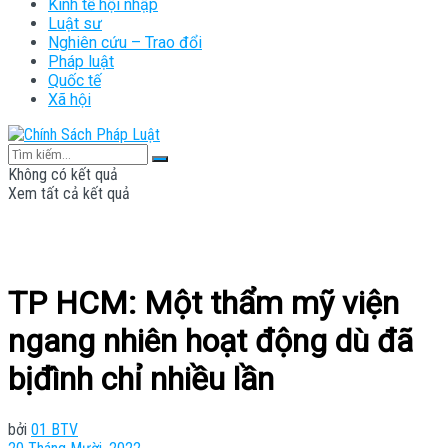
Kinh tế hội nhập
Luật sư
Nghiên cứu – Trao đổi
Pháp luật
Quốc tế
Xã hội
Không có kết quả
Xem tất cả kết quả
TP HCM: Một thẩm mỹ viện
ngang nhiên hoạt động dù đã
bịđình chỉ nhiều lần
bởi
01 BTV