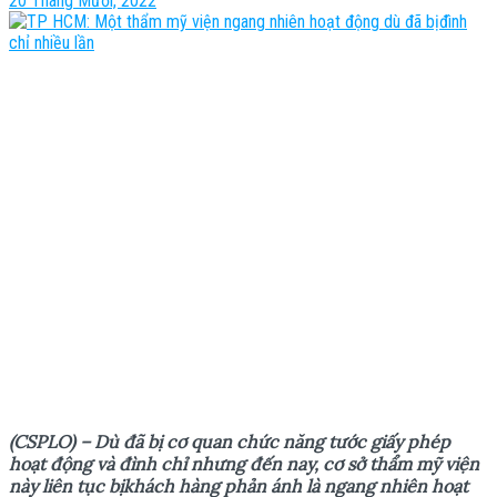
20 Tháng Mười, 2022
(CSPLO) – Dù đã b
ị
c
ơ
quan ch
ứ
c năng t
ướ
c gi
ấ
y phép
ho
ạ
t đ
ộ
ng và đình ch
ỉ
nh
ư
ng đ
ế
n nay, c
ơ
s
ở
th
ẩ
m m
ỹ
vi
ệ
n
này liên t
ụ
c b
ị
khách hàng ph
ả
n ánh là ngang nhiên ho
ạ
t