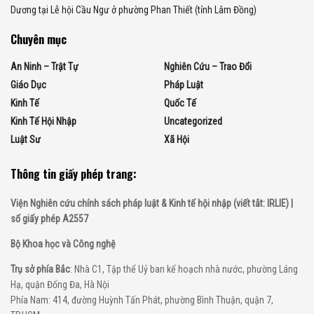
Dương tại Lễ hội Cầu Ngư ở phường Phan Thiết (tỉnh Lâm Đồng)
Chuyên mục
An Ninh – Trật Tự
Nghiên Cứu – Trao Đổi
Giáo Dục
Pháp Luật
Kinh Tế
Quốc Tế
Kinh Tế Hội Nhập
Uncategorized
Luật Sư
Xã Hội
Thông tin giấy phép trang:
Viện Nghiên cứu chính sách pháp luật & Kinh tế hội nhập (viết tắt: IRLIE) |
số giấy phép A2557
Bộ Khoa học và Công nghệ
Trụ sở phía Bắc
: Nhà C1, Tập thể Uỷ ban kế hoạch nhà nước, phường Láng
Hạ, quận Đống Đa, Hà Nội
Phía Nam: 414, đường Huỳnh Tấn Phát, phường Bình Thuận, quận 7,