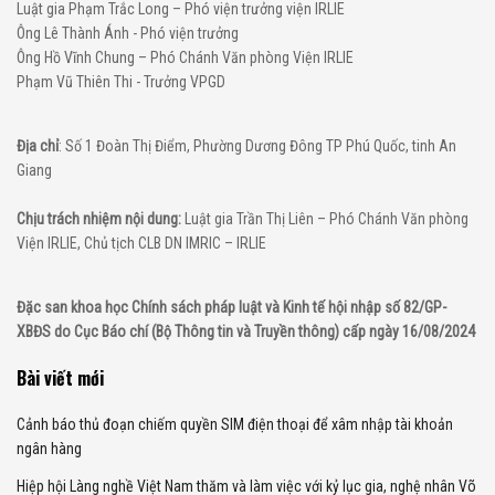
Luật gia Phạm Trắc Long – Phó viện trưởng viện IRLIE
Ông Lê Thành Ánh - Phó viện trưởng
Ông Hồ Vĩnh Chung – Phó Chánh Văn phòng Viện IRLIE
Phạm Vũ Thiên Thi - Trưởng VPGD
Địa chỉ
: Số 1 Đoàn Thị Điểm, Phường Dương Đông TP Phú Quốc, tinh An
Giang
Chịu trách nhiệm nội dung:
Luật gia Trần Thị Liên – Phó Chánh Văn phòng
Viện IRLIE, Chủ tịch CLB DN IMRIC – IRLIE
Đặc san khoa học Chính sách pháp luật và Kinh tế hội nhập số 82/GP-
XBĐS do Cục Báo chí (Bộ Thông tin và Truyền thông) cấp ngày 16/08/2024
Bài viết mới
Cảnh báo thủ đoạn chiếm quyền SIM điện thoại để xâm nhập tài khoản
ngân hàng
Hiệp hội Làng nghề Việt Nam thăm và làm việc với kỷ lục gia, nghệ nhân Võ