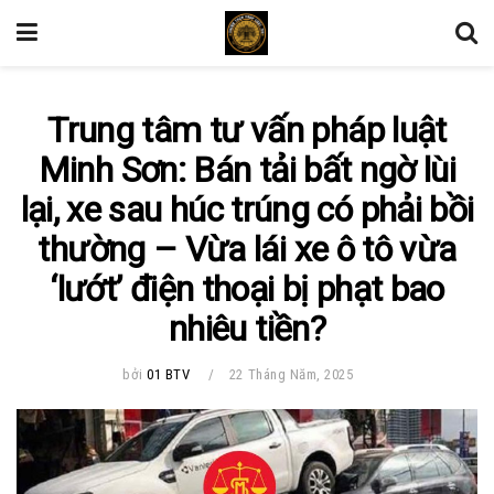
Trung tâm tư vấn pháp luật
Minh Sơn: Bán tải bất ngờ lùi
lại, xe sau húc trúng có phải bồi
thường – Vừa lái xe ô tô vừa
‘lướt’ điện thoại bị phạt bao
nhiêu tiền?
bởi
01 BTV
22 Tháng Năm, 2025