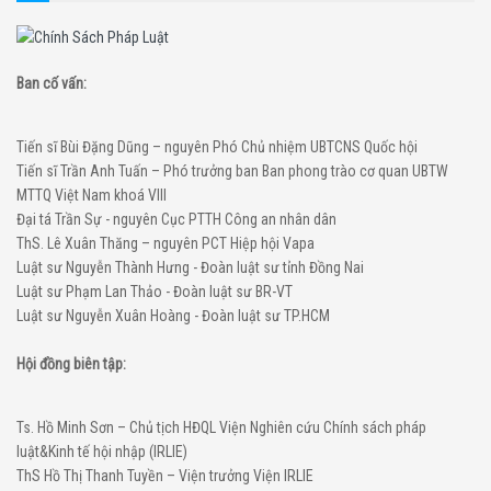
Ban cố vấn:
Tiến sĩ Bùi Đặng Dũng – nguyên Phó Chủ nhiệm UBTCNS Quốc hội
Tiến sĩ Trần Anh Tuấn – Phó trưởng ban Ban phong trào cơ quan UBTW
MTTQ Việt Nam khoá VIII
Đại tá Trần Sự - nguyên Cục PTTH Công an nhân dân
ThS. Lê Xuân Thăng – nguyên PCT Hiệp hội Vapa
Luật sư Nguyễn Thành Hưng - Đoàn luật sư tỉnh Đồng Nai
Luật sư Phạm Lan Thảo - Đoàn luật sư BR-VT
Luật sư Nguyễn Xuân Hoàng - Đoàn luật sư TP.HCM
Hội đồng biên tập:
Ts. Hồ Minh Sơn – Chủ tịch HĐQL Viện Nghiên cứu Chính sách pháp
luật&Kinh tế hội nhập (IRLIE)
ThS Hồ Thị Thanh Tuyền – Viện trưởng Viện IRLIE