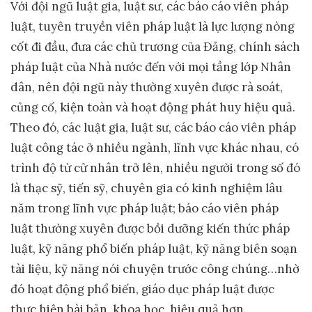
Với đội ngũ luật gia, luật sư, các báo cáo viên pháp
luật, tuyên truyền viên pháp luật là lực lượng nòng
cốt đi đầu, đưa các chủ trương của Đảng, chính sách
pháp luật của Nhà nước đến với mọi tầng lớp Nhân
dân, nên đội ngũ này thường xuyên được rà soát,
củng cố, kiện toàn và hoạt động phát huy hiệu quả.
Theo đó, các luật gia, luật sư, các báo cáo viên pháp
luật công tác ở nhiều ngành, lĩnh vực khác nhau, có
trình độ từ cử nhân trở lên, nhiều người trong số đó
là thạc sỹ, tiến sỹ, chuyên gia có kinh nghiệm lâu
năm trong lĩnh vực pháp luật; báo cáo viên pháp
luật thường xuyên được bồi dưỡng kiến thức pháp
luật, kỹ năng phổ biến pháp luật, kỹ năng biên soạn
tài liệu, kỹ năng nói chuyện trước công chúng…nhờ
đó hoạt động phổ biến, giáo dục pháp luật được
thực hiện bài bản, khoa học, hiệu quả hơn.