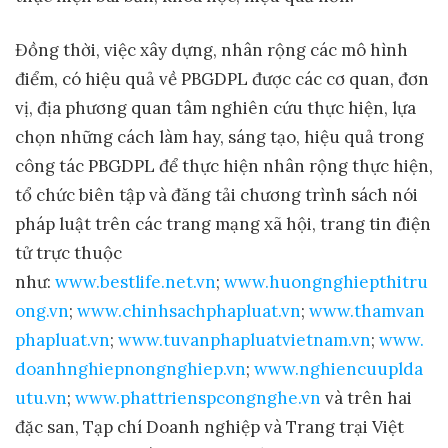
Đồng thời, việc xây dựng, nhân rộng các mô hình
điểm, có hiệu quả về PBGDPL được các cơ quan, đơn
vị, địa phương quan tâm nghiên cứu thực hiện, lựa
chọn những cách làm hay, sáng tạo, hiệu quả trong
công tác PBGDPL để thực hiện nhân rộng thực hiện,
tổ chức biên tập và đăng tải chương trình sách nói
pháp luật trên các trang mạng xã hội, trang tin điện
tử trực thuộc
như:
www.bestlife.net.vn
;
www.huongnghiepthitru
ong.vn
;
www.chinhsachphapluat.vn
;
www.thamvan
phapluat.vn
;
www.tuvanphapluatvietnam.vn
;
www.
doanhnghiepnongnghiep.vn
;
www.nghiencuuplda
utu.vn
;
www.phattrienspcongnghe.vn
và trên hai
đặc san, Tạp chí Doanh nghiệp và Trang trại Việt