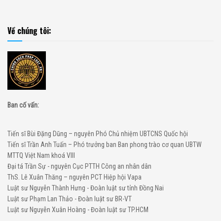
Về chúng tôi:
Ban cố vấn:
Tiến sĩ Bùi Đặng Dũng – nguyên Phó Chủ nhiệm UBTCNS Quốc hội
Tiến sĩ Trần Anh Tuấn – Phó trưởng ban Ban phong trào cơ quan UBTW
MTTQ Việt Nam khoá VIII
Đại tá Trần Sự - nguyên Cục PTTH Công an nhân dân
ThS. Lê Xuân Thăng – nguyên PCT Hiệp hội Vapa
Luật sư Nguyễn Thành Hưng - Đoàn luật sư tỉnh Đồng Nai
Luật sư Phạm Lan Thảo - Đoàn luật sư BR-VT
Luật sư Nguyễn Xuân Hoàng - Đoàn luật sư TP.HCM