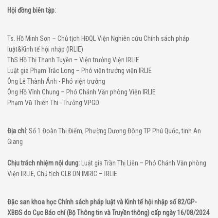
Hội đồng biên tập:
Ts. Hồ Minh Sơn – Chủ tịch HĐQL Viện Nghiên cứu Chính sách pháp
luật&Kinh tế hội nhập (IRLIE)
ThS Hồ Thị Thanh Tuyền – Viện trưởng Viện IRLIE
Luật gia Phạm Trắc Long – Phó viện trưởng viện IRLIE
Ông Lê Thành Ánh - Phó viện trưởng
Ông Hồ Vĩnh Chung – Phó Chánh Văn phòng Viện IRLIE
Phạm Vũ Thiên Thi - Trưởng VPGD
Địa chỉ
: Số 1 Đoàn Thị Điểm, Phường Dương Đông TP Phú Quốc, tinh An
Giang
Chịu trách nhiệm nội dung:
Luật gia Trần Thị Liên – Phó Chánh Văn phòng
Viện IRLIE, Chủ tịch CLB DN IMRIC – IRLIE
Đặc san khoa học Chính sách pháp luật và Kinh tế hội nhập số 82/GP-
XBĐS do Cục Báo chí (Bộ Thông tin và Truyền thông) cấp ngày 16/08/2024