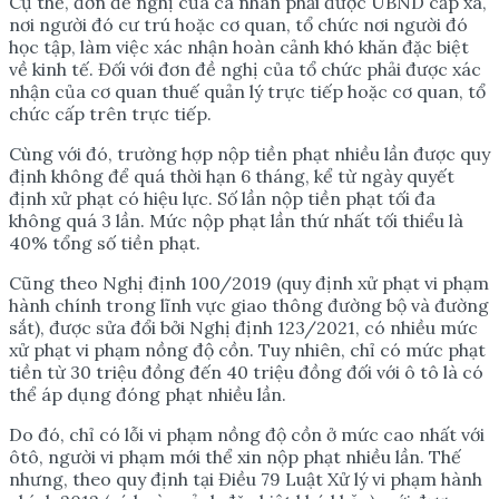
Cụ thể, đơn đề nghị của cá nhân phải được UBND cấp xã,
nơi người đó cư trú hoặc cơ quan, tổ chức nơi người đó
học tập, làm việc xác nhận hoàn cảnh khó khăn đặc biệt
về kinh tế. Đối với đơn đề nghị của tổ chức phải được xác
nhận của cơ quan thuế quản lý trực tiếp hoặc cơ quan, tổ
chức cấp trên trực tiếp.
Cùng với đó, trường hợp nộp tiền phạt nhiều lần được quy
định không để quá thời hạn 6 tháng, kể từ ngày quyết
định xử phạt có hiệu lực. Số lần nộp tiền phạt tối đa
không quá 3 lần. Mức nộp phạt lần thứ nhất tối thiểu là
40% tổng số tiền phạt.
Cũng theo Nghị định 100/2019 (quy định xử phạt vi phạm
hành chính trong lĩnh vực giao thông đường bộ và đường
sắt), được sửa đổi bởi Nghị định 123/2021, có nhiều mức
xử phạt vi phạm nồng độ cồn. Tuy nhiên, chỉ có mức phạt
tiền từ 30 triệu đồng đến 40 triệu đồng đối với ô tô là có
thể áp dụng đóng phạt nhiều lần.
Do đó, chỉ có lỗi vi phạm nồng độ cồn ở mức cao nhất với
ôtô, người vi phạm mới thể xin nộp phạt nhiều lần. Thế
nhưng, theo quy định tại Điều 79 Luật Xử lý vi phạm hành