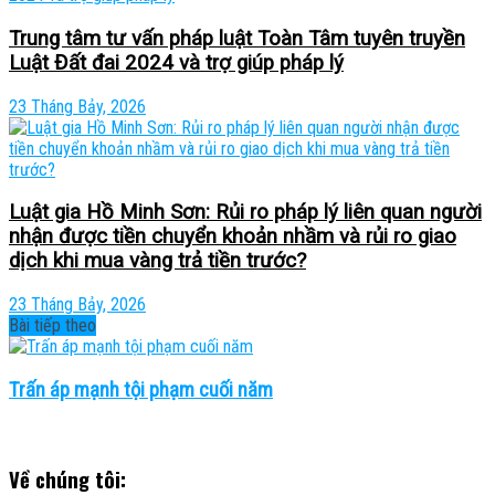
Trung tâm tư vấn pháp luật Toàn Tâm tuyên truyền
Luật Đất đai 2024 và trợ giúp pháp lý
23 Tháng Bảy, 2026
Luật gia Hồ Minh Sơn: Rủi ro pháp lý liên quan người
nhận được tiền chuyển khoản nhầm và rủi ro giao
dịch khi mua vàng trả tiền trước?
23 Tháng Bảy, 2026
Bài tiếp theo
Trấn áp mạnh tội phạm cuối năm
Về chúng tôi: