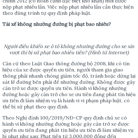
chính 2012 (có hoàn cảnh đặc biệt khó khăn) mới được
nộp phạt nhiều lần. Việc nộp phạt nhiều lần cần thực hiện
theo đúng trình tự quy định pháp luật.
Tài xế không nhường đường bị phạt bao nhiêu?
Người điều khiển xe ô tô không nhường đường cho xe xin
vượt thì bị xử phạt bao nhiêu tiền? (Hình từ Internet)
Căn cứ theo Luật Giao thông đường bộ 2008, khi có tín
hiệu của xe được quyền ưu tiên, người tham gia giao
thông phải nhanh chóng giảm tốc độ, tránh hoặc dừng lại
sát lề đường bên phải để nhường đường. Không được gây
cản trở xe được quyền ưu tiên. Hành vi không nhường
đường hoặc gây cản trở cho xe ưu tiên đang phát tín hiệu
ưu tiên đi làm nhiệm vụ là hành vi vi phạm pháp luật, có
thể bị xử phạt theo quy định.
Theo Nghị định 100/2019/NĐ-CP quy định chủ xe có
hành vi không nhường đường hoặc gây cản trở xe được
quyền ưu tiên đang phát tín hiệu ưu tiên đi làm nhiệm vụ
bị phạt như sau: Phạt tiền từ 3.000.000 đồng đến