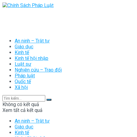
An ninh – Trật tự
Giáo dục
Kinh tế
Kinh tế hội nhập
Luật sư
Nghiên cứu – Trao đổi
Pháp luật
Quốc tế
Xã hội
Không có kết quả
Xem tất cả kết quả
An ninh – Trật tự
Giáo dục
Kinh tế