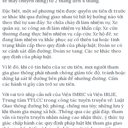
xe máy chuyên dùng) từ 2 tháng đến 4 tháng.
Đặc biệt, một số phương tiện được quyền ưu tiên đi trước
xe khác khi qua đường giao nhau từ bất kỳ hướng nào tới
theo thứ tự sau đây: Xe chữa cháy đi làm nhiệm vụ; Xe
quân sự, xe công an đi làm nhiệm vụ khẩn cấp; Xe cứu
thương đang thực hiện nhiệm vụ cấp cứu; Xe hộ đê, xe
đang làm nhiệm vụ khắc phục sự cố thiên tai hoặc tình
trạng khẩn cấp theo quy định của pháp luật; Đoàn xe có
xe cảnh sát dẫn đường; Đoàn xe tang; Các xe khác theo
quy định của pháp luật.
Vì lẻ đó, khi có tín hiệu của xe ưu tiên, mọi người tham
gia giao thông phải nhanh chóng giảm tốc độ, tránh hoặc
dừng lại sát lề đường bên phải để nhường đường. Cấm
các hành vi gây cản trở xe ưu tiên.
Với vai trò nhịp cầu nối của Viện IMRIC và Viện IRLIE,
Trung tâm TTLCC trong công tác tuyên truyền về: Luật
Giao thông đường bộ; phòng, chống ma túy; những lưu ý
khi tham gia mạng xã hội…Thông qua các giải đáp, tham
vấn và tuyên truyền nhằm nâng cao nhận thức, ý thức tự
giác chấp hành các quy định pháp luật khi tham gia giao