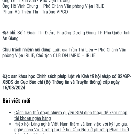
Ông Lê Thành Ánh - Phó viện trưởng
Ông Hồ Vĩnh Chung – Phó Chánh Văn phòng Viện IRLIE
Phạm Vũ Thiên Thi - Trưởng VPGD
Địa chỉ
: Số 1 Đoàn Thị Điểm, Phường Dương Đông TP Phú Quốc, tinh
An Giang
Chịu trách nhiệm nội dung:
Luật gia Trần Thị Liên – Phó Chánh Văn
phòng Viện IRLIE, Chủ tịch CLB DN IMRIC – IRLIE
Đặc san khoa học Chính sách pháp luật và Kinh tế hội nhập số 82/GP-
XBĐS do Cục Báo chí (Bộ Thông tin và Truyền thông) cấp ngày
16/08/2024
Bài viết mới
Cảnh báo thủ đoạn chiếm quyền SIM điện thoại để xâm nhập
tài khoản ngân hàng
Hiệp hội Làng nghề Việt Nam thăm và làm việc với kỷ lục gia,
nghệ nhân Võ Dương tại Lễ hội Cầu Ngư ở phường Phan Thiết