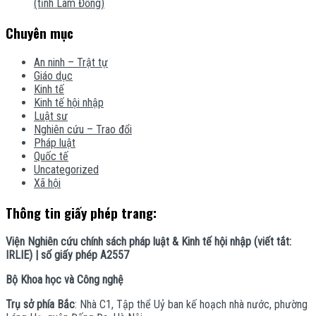
(tỉnh Lâm Đồng)
Chuyên mục
An ninh – Trật tự
Giáo dục
Kinh tế
Kinh tế hội nhập
Luật sư
Nghiên cứu – Trao đổi
Pháp luật
Quốc tế
Uncategorized
Xã hội
Thông tin giấy phép trang:
Viện Nghiên cứu chính sách pháp luật & Kinh tế hội nhập (viết tắt:
IRLIE) | số giấy phép A2557
Bộ Khoa học và Công nghệ
Trụ sở phía Bắc
: Nhà C1, Tập thể Uỷ ban kế hoạch nhà nước, phường