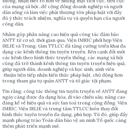
thông, nhận biết rõ hơn về những mặt tích cực, tiêu cực
của mạng xã hội…để cộng đồng doanh nghiệp và người
dân sống và làm việc phải thượng tôn pháp luật với đầy
đủ ý thức trách nhiệm, nghĩa vụ và quyền hạn của người
công dân.
Nhằm góp phần nâng cao hiệu quả công tác đảm bảo
ANTT từ cơ sở, thời gian qua, Viện IMRIC phối hợp Viện
IRLIE và Trung. tâm TTLCC đã tăng cường triển khai đa
dạng các kênh thông tin tuyên truyền. Bên cạnh đổi mới
các kênh theo hình thức truyền thống, các mạng xã hội
cũng đã trở thành kênh thông tin tuyên truyền hiệu quả,
giúp người dân, doanh nghiệp và học sinh, sinh viên
thuận tiện tiếp nhận kiến thức pháp luật, chủ động hơn
trong tham gia tự quản ANTT và tố giác tội phạm.
Tin rằng, công tác thông tin tuyên truyền về ANTT đang
ngày càng được đa dạng hóa, đi vào chiều sâu, nâng cao
đáng kể về hiệu quả và sức lan toả trong cộng đồng. Viện
IMRIC, Viện IRLIE và trung tâm TTLCC luôn thay đổi
hình thức tuyên truyền đa dạng, phù hợp. Từ đó, giúp đẩy
mạnh phong trào Toàn dân bảo vệ an ninh Tổ quốc càng
thêm phát triển mạnh mẽ.