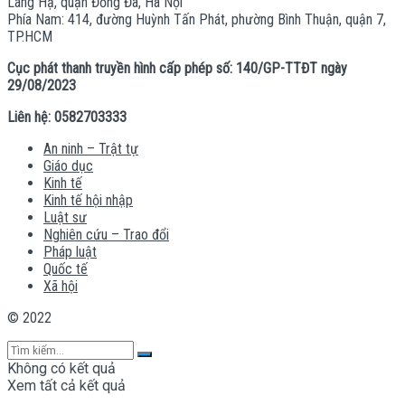
Láng Hạ, quận Đống Đa, Hà Nội
Phía Nam: 414, đường Huỳnh Tấn Phát, phường Bình Thuận, quận 7,
TP.HCM
Cục phát thanh truyền hình cấp phép số: 140/GP-TTĐT ngày
29/08/2023
Liên hệ: 0582703333
An ninh – Trật tự
Giáo dục
Kinh tế
Kinh tế hội nhập
Luật sư
Nghiên cứu – Trao đổi
Pháp luật
Quốc tế
Xã hội
© 2022
Không có kết quả
Xem tất cả kết quả