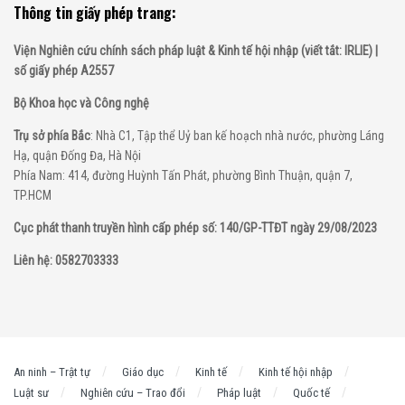
Thông tin giấy phép trang:
Viện Nghiên cứu chính sách pháp luật & Kinh tế hội nhập (viết tắt: IRLIE) |
số giấy phép A2557
Bộ Khoa học và Công nghệ
Trụ sở phía Bắc
: Nhà C1, Tập thể Uỷ ban kế hoạch nhà nước, phường Láng
Hạ, quận Đống Đa, Hà Nội
Phía Nam: 414, đường Huỳnh Tấn Phát, phường Bình Thuận, quận 7,
TP.HCM
Cục phát thanh truyền hình cấp phép số: 140/GP-TTĐT ngày 29/08/2023
Liên hệ: 0582703333
An ninh – Trật tự
Giáo dục
Kinh tế
Kinh tế hội nhập
Luật sư
Nghiên cứu – Trao đổi
Pháp luật
Quốc tế