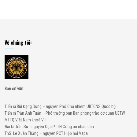
Về chúng tôi:
Ban cố vấn:
Tiến sĩ Bùi Đặng Dũng – nguyên Phó Chủ nhiệm UBTCNS Quốc hội
Tiến sĩ Trần Anh Tuấn – Phó trưởng ban Ban phong trào cơ quan UBTW
MTTQ Việt Nam khoá VIII
Đại tá Trần Sự - nguyên Cục PTTH Công an nhân dân
ThS. Lê Xuân Thăng – nguyên PCT Hiệp hội Vapa