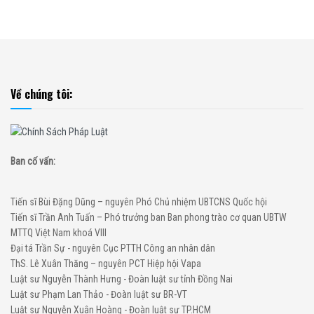
Về chúng tôi:
Ban cố vấn:
Tiến sĩ Bùi Đặng Dũng – nguyên Phó Chủ nhiệm UBTCNS Quốc hội
Tiến sĩ Trần Anh Tuấn – Phó trưởng ban Ban phong trào cơ quan UBTW
MTTQ Việt Nam khoá VIII
Đại tá Trần Sự - nguyên Cục PTTH Công an nhân dân
ThS. Lê Xuân Thăng – nguyên PCT Hiệp hội Vapa
Luật sư Nguyễn Thành Hưng - Đoàn luật sư tỉnh Đồng Nai
Luật sư Phạm Lan Thảo - Đoàn luật sư BR-VT
Luật sư Nguyễn Xuân Hoàng - Đoàn luật sư TP.HCM