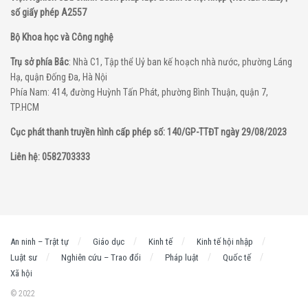
số giấy phép A2557
Bộ Khoa học và Công nghệ
Trụ sở phía Bắc
: Nhà C1, Tập thể Uỷ ban kế hoạch nhà nước, phường Láng
Hạ, quận Đống Đa, Hà Nội
Phía Nam: 414, đường Huỳnh Tấn Phát, phường Bình Thuận, quận 7,
TP.HCM
Cục phát thanh truyền hình cấp phép số: 140/GP-TTĐT ngày 29/08/2023
Liên hệ: 0582703333
An ninh – Trật tự
Giáo dục
Kinh tế
Kinh tế hội nhập
Luật sư
Nghiên cứu – Trao đổi
Pháp luật
Quốc tế
Xã hội
© 2022