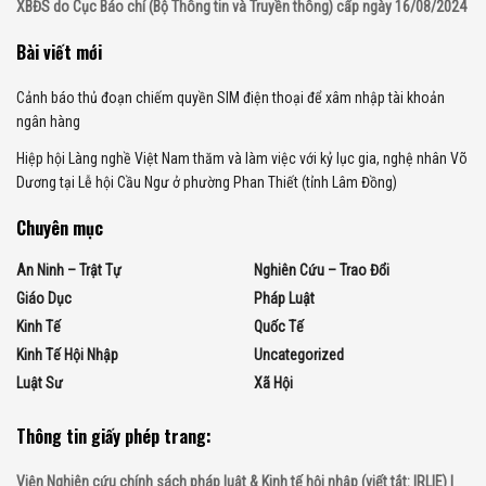
XBĐS do Cục Báo chí (Bộ Thông tin và Truyền thông) cấp ngày 16/08/2024
Bài viết mới
Cảnh báo thủ đoạn chiếm quyền SIM điện thoại để xâm nhập tài khoản
ngân hàng
Hiệp hội Làng nghề Việt Nam thăm và làm việc với kỷ lục gia, nghệ nhân Võ
Dương tại Lễ hội Cầu Ngư ở phường Phan Thiết (tỉnh Lâm Đồng)
Chuyên mục
An Ninh – Trật Tự
Nghiên Cứu – Trao Đổi
Giáo Dục
Pháp Luật
Kinh Tế
Quốc Tế
Kinh Tế Hội Nhập
Uncategorized
Luật Sư
Xã Hội
Thông tin giấy phép trang:
Viện Nghiên cứu chính sách pháp luật & Kinh tế hội nhập (viết tắt: IRLIE) |