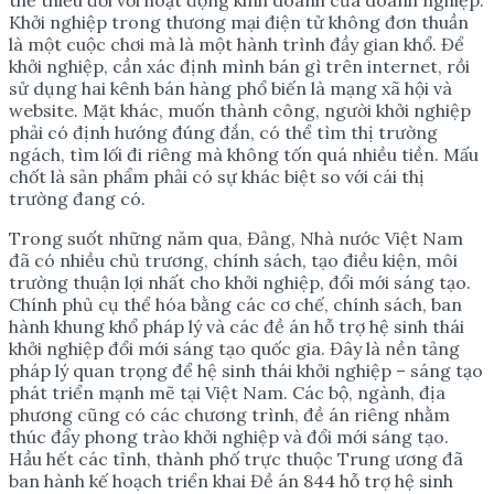
thể thiếu đối với hoạt động kinh doanh của doanh nghiệp.
Khởi nghiệp trong thương mại điện tử không đơn thuần
là một cuộc chơi mà là một hành trình đầy gian khổ. Để
khởi nghiệp, cần xác định mình bán gì trên internet, rồi
sử dụng hai kênh bán hàng phổ biến là mạng xã hội và
website. Mặt khác, muốn thành công, người khởi nghiệp
phải có định hướng đúng đắn, có thể tìm thị trường
ngách, tìm lối đi riêng mà không tốn quá nhiều tiền. Mấu
chốt là sản phẩm phải có sự khác biệt so với cái thị
trường đang có.
Trong suốt những năm qua, Đảng, Nhà nước Việt Nam
đã có nhiều chủ trương, chính sách, tạo điều kiện, môi
trường thuận lợi nhất cho khởi nghiệp, đổi mới sáng tạo.
Chính phủ cụ thể hóa bằng các cơ chế, chính sách, ban
hành khung khổ pháp lý và các đề án hỗ trợ hệ sinh thái
khởi nghiệp đổi mới sáng tạo quốc gia. Đây là nền tảng
pháp lý quan trọng để hệ sinh thái khởi nghiệp – sáng tạo
phát triển mạnh mẽ tại Việt Nam. Các bộ, ngành, địa
phương cũng có các chương trình, đề án riêng nhằm
thúc đẩy phong trào khởi nghiệp và đổi mới sáng tạo.
Hầu hết các tỉnh, thành phố trực thuộc Trung ương đã
ban hành kế hoạch triển khai Đề án 844 hỗ trợ hệ sinh