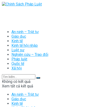
An ninh – Trật tự
Giáo dục
Kinh tế
Kinh tế hội nhập
Luật sư
Nghiên cứu – Trao đổi
Pháp luật
Quốc tế
Xã hội
Không có kết quả
Xem tất cả kết quả
An ninh – Trật tự
Giáo dục
Kinh tế