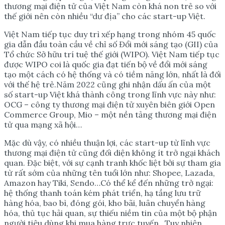
thương mại điện tử của Việt Nam còn khá non trẻ so với
thế giới nên còn nhiều “dư địa” cho các start-up Việt.
Việt Nam tiếp tục duy trì xếp hạng trong nhóm 45 quốc
gia dẫn đầu toàn cầu về chỉ số Đổi mới sáng tạo (GII) của
Tổ chức Sở hữu trí tuệ thế giới (WIPO). Việt Nam tiếp tục
được WIPO coi là quốc gia đạt tiến bộ về đổi mới sáng
tạo một cách có hệ thống và có tiềm năng lớn, nhất là đối
với thế hệ trẻ.Năm 2022 cũng ghi nhận dấu ấn của một
số start-up Việt khá thành công trong lĩnh vực này như:
OCG – công ty thương mại điện tử xuyên biên giới Open
Commerce Group, Mio – một nền tảng thương mại điện
tử qua mạng xã hội…
Mặc dù vậy, có nhiều thuận lợi, các start-up từ lĩnh vực
thương mại điện tử cũng đối diện không ít trở ngại khách
quan. Đặc biệt, với sự cạnh tranh khốc liệt bởi sự tham gia
từ rất sớm của những tên tuổi lớn như: Shopee, Lazada,
Amazon hay Tiki, Sendo…Có thể kể đến những trở ngại:
hệ thống thanh toán kém phát triển, hạ tầng lưu trữ
hàng hóa, bao bì, đóng gói, kho bãi, luân chuyển hàng
hóa, thủ tục hải quan, sự thiếu niềm tin của một bộ phận
người tiêu dùng khi mua hàng trực tuyến…Tuy nhiên,