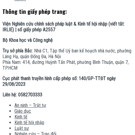
Thông tin giấy phép trang:
Viện Nghiên cứu chính sách pháp luật & Kinh tế hội nhập (viết tắt:
IRLIE) | số giấy phép A2557
Bộ Khoa học và Công nghệ
Trụ sở phía Bắc
: Nhà C1, Tập thể Uỷ ban kế hoạch nhà nước, phường
Láng Hạ, quận Đống Đa, Hà Nội
Phía Nam: 414, đường Huỳnh Tấn Phát, phường Bình Thuận, quận 7,
TP.HCM
Cục phát thanh truyền hình cấp phép số: 140/GP-TTĐT ngày
29/08/2023
Liên hệ: 0582703333
An ninh – Trật tự
Giáo dục
Kinh tế
Kinh tế hội nhập
Luật sư
Nghiên cứu – Trao đổi