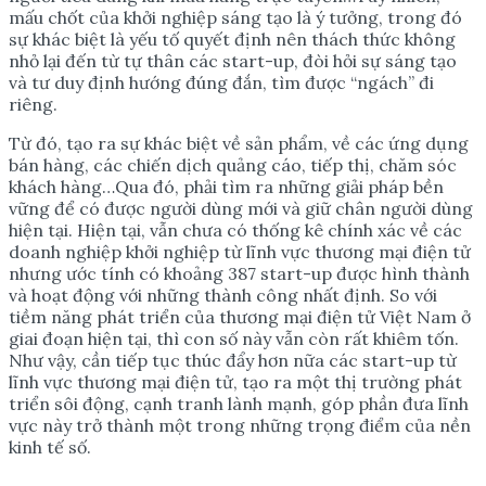
mấu chốt của khởi nghiệp sáng tạo là ý tưởng, trong đó
sự khác biệt là yếu tố quyết định nên thách thức không
nhỏ lại đến từ tự thân các start-up, đòi hỏi sự sáng tạo
và tư duy định hướng đúng đắn, tìm được “ngách” đi
riêng.
Từ đó, tạo ra sự khác biệt về sản phẩm, về các ứng dụng
bán hàng, các chiến dịch quảng cáo, tiếp thị, chăm sóc
khách hàng…Qua đó, phải tìm ra những giải pháp bền
vững để có được người dùng mới và giữ chân người dùng
hiện tại. Hiện tại, vẫn chưa có thống kê chính xác về các
doanh nghiệp khởi nghiệp từ lĩnh vực thương mại điện tử
nhưng ước tính có khoảng 387 start-up được hình thành
và hoạt động với những thành công nhất định. So với
tiềm năng phát triển của thương mại điện tử Việt Nam ở
giai đoạn hiện tại, thì con số này vẫn còn rất khiêm tốn.
Như vậy, cần tiếp tục thúc đẩy hơn nữa các start-up từ
lĩnh vực thương mại điện tử, tạo ra một thị trường phát
triển sôi động, cạnh tranh lành mạnh, góp phần đưa lĩnh
vực này trở thành một trong những trọng điểm của nền
kinh tế số.