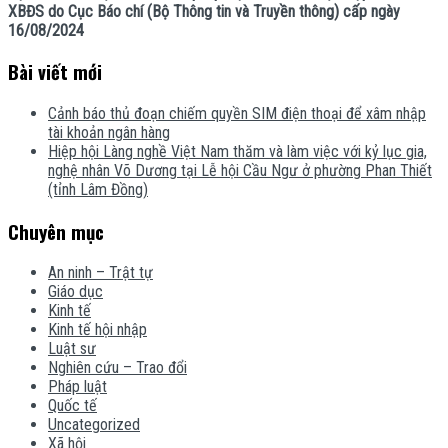
XBĐS do Cục Báo chí (Bộ Thông tin và Truyền thông) cấp ngày
16/08/2024
Bài viết mới
Cảnh báo thủ đoạn chiếm quyền SIM điện thoại để xâm nhập
tài khoản ngân hàng
Hiệp hội Làng nghề Việt Nam thăm và làm việc với kỷ lục gia,
nghệ nhân Võ Dương tại Lễ hội Cầu Ngư ở phường Phan Thiết
(tỉnh Lâm Đồng)
Chuyên mục
An ninh – Trật tự
Giáo dục
Kinh tế
Kinh tế hội nhập
Luật sư
Nghiên cứu – Trao đổi
Pháp luật
Quốc tế
Uncategorized
Xã hội