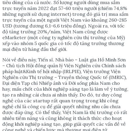
tiêu dùng của cả nước. Số lượng người dùng mua sắm
trực tuyến năm 2022 đạt 57-60 triệu người (chiếm 74,8%
những người sử dụng internet) trong đó giá trị mua sắm
trực tuyến của một người Việt Nam vào khoảng 260-285
USD (tương đương 6,1-6,6 triệu đồng). Ngoài ra, với tốc
độ tăng trưởng 20%/năm, Việt Nam cũng được
eMarketer (một công ty nghiên cứu thị trường của Mỹ)
xếp vào nhóm 5 quốc gia có tốc độ tăng trưởng thương
mại điện tử hàng đầu thế giới.
Nói về điều này, Tiến sĩ. Nhà báo – Luật gia Hồ Minh Sơn
– Chủ tịch Hội đồng quản lý Viện Nghiên cứu Chính sách
pháp luật&Kinh tế hội nhập (IRLPIE), Viện trưởng Viện
Nghiên cứu Thị trường – Truyền thông Quốc tế (IMRIC),
Đại diện Tạp chí Nhiếp ảnh và Đời sống phía Nam cho
hay, mấu chốt của khởi nghiệp sáng tạo là làm về ý tưởng,
tạo ra những cái chưa ai nhìn thấy. Do đó, tư duy công
nghệ của các startup rất quan trọng trong khi công
nghệ chỉ là công cụ để giải quyết những nhu cầu chưa
được đáp ứng. Có thể thấy, Việt Nam là thị trường có rất
nhiều tiềm năng và cũng không ít thách thức cho hoạt
động khởi nghiệp sáng tạo, giúp giải quyết các vấn đề về
công nghệ và chiến lược mà thương mại điện tử.