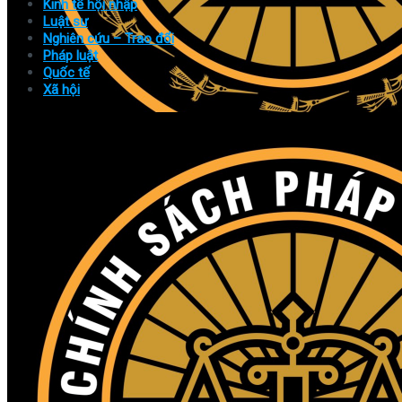
Kinh tế hội nhập
Luật sư
Nghiên cứu – Trao đổi
Pháp luật
Quốc tế
Xã hội