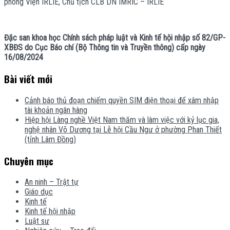
phòng Viện IRLIE, Chủ tịch CLB DN IMRIC – IRLIE
Đặc san khoa học Chính sách pháp luật và Kinh tế hội nhập số 82/GP-
XBĐS do Cục Báo chí (Bộ Thông tin và Truyền thông) cấp ngày
16/08/2024
Bài viết mới
Cảnh báo thủ đoạn chiếm quyền SIM điện thoại để xâm nhập
tài khoản ngân hàng
Hiệp hội Làng nghề Việt Nam thăm và làm việc với kỷ lục gia,
nghệ nhân Võ Dương tại Lễ hội Cầu Ngư ở phường Phan Thiết
(tỉnh Lâm Đồng)
Chuyên mục
An ninh – Trật tự
Giáo dục
Kinh tế
Kinh tế hội nhập
Luật sư