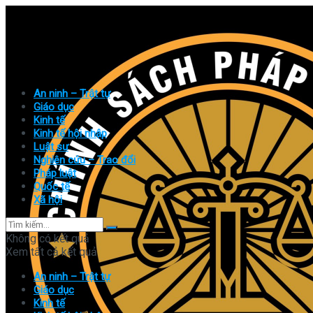
An ninh – Trật tự
Giáo dục
Kinh tế
Kinh tế hội nhập
Luật sư
Nghiên cứu – Trao đổi
Pháp luật
Quốc tế
Xã hội
Không có kết quả
Xem tất cả kết quả
An ninh – Trật tự
Giáo dục
Kinh tế