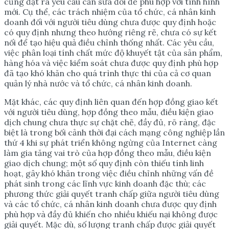
cũng đặt ra yêu cầu cần sửa đổi để phù hợp với tình hình
mới. Cụ thể, các trách nhiệm của tổ chức, cá nhân kinh
doanh đối với người tiêu dùng chưa được quy định hoặc
có quy định nhưng theo hướng riêng rẽ, chưa có sự kết
nối để tạo hiệu quả điều chỉnh thống nhất. Các yêu cầu,
việc phân loại tính chất mức độ khuyết tật của sản phẩm,
hàng hóa và việc kiểm soát chưa được quy định phù hợp
đã tạo khó khăn cho quá trình thực thi của cả cơ quan
quản lý nhà nước và tổ chức, cá nhân kinh doanh.
Mặt khác, các quy định liên quan đến hợp đồng giao kết
với người tiêu dùng, hợp đồng theo mẫu, điều kiện giao
dịch chung chưa thực sự chặt chẽ, đầy đủ, rõ ràng, đặc
biệt là trong bối cảnh thời đại cách mạng công nghiệp lần
thứ 4 khi sự phát triển không ngừng của Internet càng
làm gia tăng vai trò của hợp đồng theo mẫu, điều kiện
giao dịch chung; một số quy định còn thiếu tính linh
hoạt, gây khó khăn trong việc điều chỉnh những vấn đề
phát sinh trong các lĩnh vực kinh doanh đặc thù; các
phương thức giải quyết tranh chấp giữa người tiêu dùng
và các tổ chức, cá nhân kinh doanh chưa được quy định
phù hợp và đầy đủ khiến cho nhiều khiếu nại không được
giải quyết. Mặc dù, số lượng tranh chấp được giải quyết