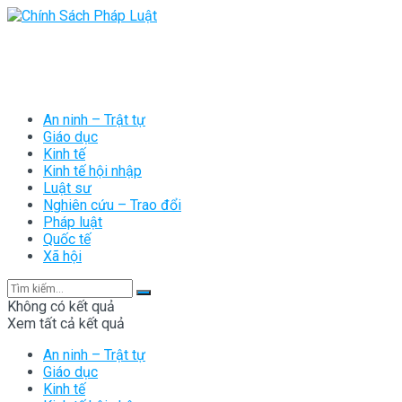
An ninh – Trật tự
Giáo dục
Kinh tế
Kinh tế hội nhập
Luật sư
Nghiên cứu – Trao đổi
Pháp luật
Quốc tế
Xã hội
Không có kết quả
Xem tất cả kết quả
An ninh – Trật tự
Giáo dục
Kinh tế