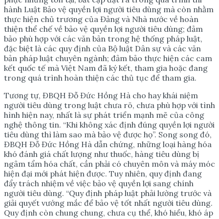
hành Luật Bảo vệ quyền lợi người tiêu dùng mà còn nhằm
thực hiện chủ trương của Đảng và Nhà nước về hoàn
thiện thể chế về bảo vệ quyền lợi người tiêu dùng; đảm
bảo phù hợp với các văn bản trong hệ thống pháp luật,
đặc biệt là các quy định của Bộ luật Dân sự và các văn
bản pháp luật chuyên ngành; đảm bảo thực hiện các cam
kết quốc tế mà Việt Nam đã ký kết, tham gia hoặc đang
trong quá trình hoàn thiện các thủ tục để tham gia.
Tương tự, ĐBQH Đỗ Đức Hồng Hà cho hay khái niệm
người tiêu dùng trong luật chưa rõ, chưa phù hợp với tình
hình hiện nay, nhất là sự phát triển mạnh mẽ của công
nghệ thông tin. “Khi không xác định đúng quyền lợi người
tiêu dùng thì làm sao mà bảo vệ được họ”. Song song đó,
ĐBQH Đỗ Đức Hồng Hà dẫn chứng, những loại hàng hóa
khó đánh giá chất lượng như thuốc, hàng tiêu dùng bị
ngâm tẩm hóa chất, cần phải có chuyên môn và máy móc
hiện đại mới phát hiện được. Tuy nhiên, quy định đang
đẩy trách nhiệm về việc bảo vệ quyền lợi sang chính
người tiêu dùng. “Quy định pháp luật phải lường trước và
giải quyết vướng mắc để bảo vệ tốt nhất người tiêu dùng.
Quy định còn chung chung, chưa cụ thể, khó hiểu, khó áp