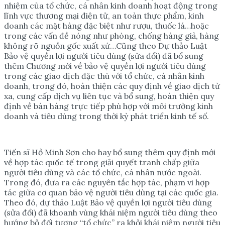
nhiệm của tổ chức, cá nhân kinh doanh hoạt động trong
lĩnh vực thương mại điện tử, an toàn thực phẩm, kinh
doanh các mặt hàng đặc biệt như rượu, thuốc lá…hoặc
trong các vấn đề nóng như phòng, chống hàng giả, hàng
không rõ nguồn gốc xuất xứ…Cũng theo Dự thảo Luật
Bảo vệ quyền lợi người tiêu dùng (sửa đổi) đã bổ sung
thêm Chương mới về bảo vệ quyền lợi người tiêu dùng
trong các giao dịch đặc thù với tổ chức, cá nhân kinh
doanh, trong đó, hoàn thiện các quy định về giao dịch từ
xa, cung cấp dịch vụ liên tục và bổ sung, hoàn thiện quy
định về bán hàng trực tiếp phù hợp với môi trường kinh
doanh và tiêu dùng trong thời kỳ phát triển kinh tế số.
Tiến sĩ Hồ Minh Sơn cho hay bổ sung thêm quy định mới
về hợp tác quốc tế trong giải quyết tranh chấp giữa
người tiêu dùng và các tổ chức, cá nhân nước ngoài.
Trong đó, đưa ra các nguyên tắc hợp tác, phạm vi hợp
tác giữa cơ quan bảo vệ người tiêu dùng tại các quốc gia.
Theo đó, dự thảo Luật Bảo vệ quyền lợi người tiêu dùng
(sửa đổi) đã khoanh vùng khái niệm người tiêu dùng theo
hướng bỏ đối tượng “tổ chức” ra khỏi khái niệm người tiêu