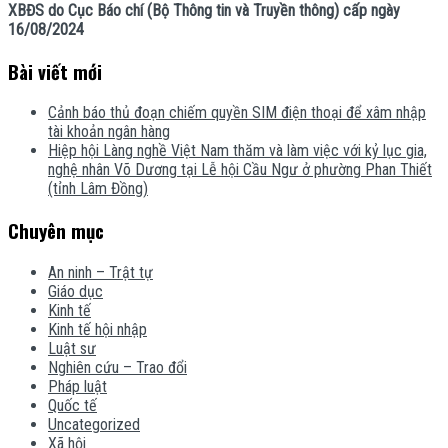
XBĐS do Cục Báo chí (Bộ Thông tin và Truyền thông) cấp ngày
16/08/2024
Bài viết mới
Cảnh báo thủ đoạn chiếm quyền SIM điện thoại để xâm nhập
tài khoản ngân hàng
Hiệp hội Làng nghề Việt Nam thăm và làm việc với kỷ lục gia,
nghệ nhân Võ Dương tại Lễ hội Cầu Ngư ở phường Phan Thiết
(tỉnh Lâm Đồng)
Chuyên mục
An ninh – Trật tự
Giáo dục
Kinh tế
Kinh tế hội nhập
Luật sư
Nghiên cứu – Trao đổi
Pháp luật
Quốc tế
Uncategorized
Xã hội