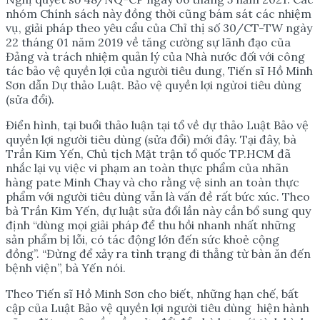
nhóm Chính sách này đồng thời cũng bám sát các nhiệm
vụ, giải pháp theo yêu cẩu của Chỉ thị số 30/CT-TW ngày
22 tháng 01 năm 2019 về tăng cường sự lãnh đạo của
Đảng và trách nhiệm quản lý của Nhà nước đối với công
tác bảo vệ quyền lợi của người tiêu dung, Tiến sĩ Hồ Minh
Sơn dẫn Dự thảo Luật. Bảo vệ quyền lợi ngừoi tiêu dùng
(sửa đổi).
Điển hình, tại buổi thảo luận tại tổ về dự thảo Luật Bảo vệ
quyền lợi người tiêu dùng (sửa đổi) mới đây. Tại đây, bà
Trần Kim Yến, Chủ tịch Mặt trận tổ quốc TP.HCM đã
nhắc lại vụ việc vi phạm an toàn thực phẩm của nhãn
hàng pate Minh Chay và cho rằng vệ sinh an toàn thực
phẩm với người tiêu dùng vẫn là vấn đề rất bức xúc. Theo
bà Trần Kim Yến, dự luật sửa đổi lần này cần bổ sung quy
định “dùng mọi giải pháp để thu hồi nhanh nhất những
sản phẩm bị lỗi, có tác động lớn đến sức khoẻ cộng
đồng”. “Đừng để xảy ra tình trạng đi thẳng từ bàn ăn đến
bệnh viện”, bà Yến nói.
Theo Tiến sĩ Hồ Minh Sơn cho biết, những hạn chế, bất
cập của Luật Bảo vệ quyền lợi người tiêu dùng hiện hành