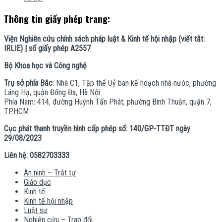
Thông tin giấy phép trang:
Viện Nghiên cứu chính sách pháp luật & Kinh tế hội nhập (viết tắt:
IRLIE) | số giấy phép A2557
Bộ Khoa học và Công nghệ
Trụ sở phía Bắc
: Nhà C1, Tập thể Uỷ ban kế hoạch nhà nước, phường
Láng Hạ, quận Đống Đa, Hà Nội
Phía Nam: 414, đường Huỳnh Tấn Phát, phường Bình Thuận, quận 7,
TP.HCM
Cục phát thanh truyền hình cấp phép số: 140/GP-TTĐT ngày
29/08/2023
Liên hệ: 0582703333
An ninh – Trật tự
Giáo dục
Kinh tế
Kinh tế hội nhập
Luật sư
Nghiên cứu – Trao đổi