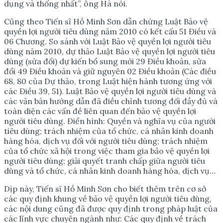
dụng và thống nhất”, ông Hà nói.
Cũng theo Tiến sĩ Hồ Minh Sơn dẫn chứng Luật Bảo vệ
quyền lợi người tiêu dùng năm 2010 có kết cấu 51 Điều và
06 Chương. So sánh với Luật Bảo vệ quyền lợi người tiêu
dùng năm 2010, dự thảo Luật Bảo vệ quyền lợi người tiêu
dùng (sửa đổi) dự kiến bổ sung mới 29 Điều khoản, sửa
đổi 49 Điều khoản và giữ nguyên 02 Điều khoản (Các điều
68, 80 của Dự thảo, trong Luật hiện hành tương ứng với
các Điều 39, 51). Luật Bảo vệ quyền lợi người tiêu dùng và
các văn bản hướng dẫn đã điều chỉnh tương đối đầy đủ và
toàn diện các vấn đề liên quan đến bảo vệ quyền lợi
người tiêu dùng. Điển hình: Quyền và nghĩa vụ của người
tiêu dùng; trách nhiệm của tổ chức, cá nhân kinh doanh
hàng hóa, dịch vụ đối với người tiêu dùng; trách nhiệm
của tổ chức xã hội trong việc tham gia bảo vệ quyền lợi
người tiêu dùng; giải quyết tranh chấp giữa người tiêu
dùng và tổ chức, cá nhân kinh doanh hàng hóa, dịch vụ…
Dịp này, Tiến sĩ Hồ Minh Sơn cho biết thêm trên cơ sở
các quy định khung về bảo vệ quyền lợi người tiêu dùng,
các nội dung cũng đã được quy định trong pháp luật của
các lĩnh vực chuyên ngành như: Các quy định về trách