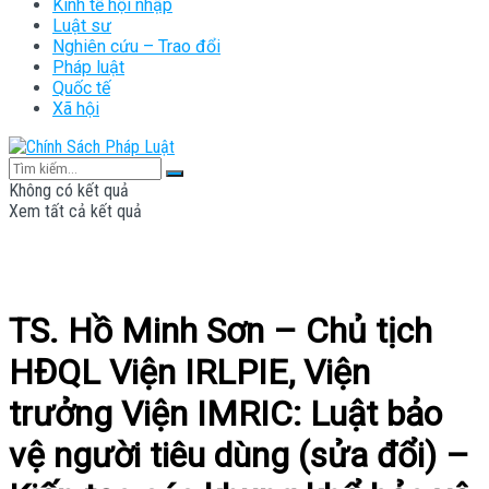
Kinh tế hội nhập
Luật sư
Nghiên cứu – Trao đổi
Pháp luật
Quốc tế
Xã hội
Không có kết quả
Xem tất cả kết quả
TS. Hồ Minh Sơn – Chủ tịch
HĐQL Viện IRLPIE, Viện
trưởng Viện IMRIC: Luật bảo
vệ người tiêu dùng (sửa đổi) –