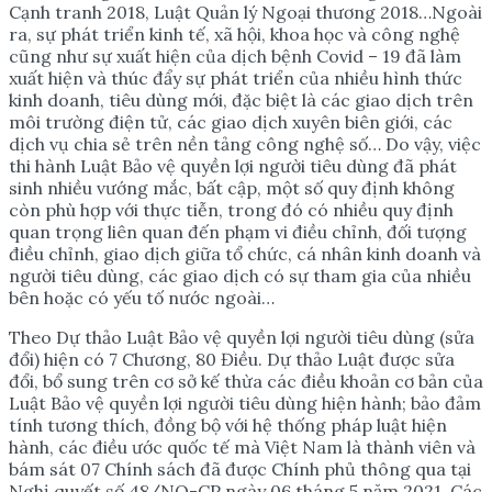
Cạnh tranh 2018, Luật Quản lý Ngoại thương 2018…Ngoài
ra, sự phát triển kinh tế, xã hội, khoa học và công nghệ
cũng như sự xuất hiện của dịch bệnh Covid – 19 đã làm
xuất hiện và thúc đẩy sự phát triển của nhiều hình thức
kinh doanh, tiêu dùng mới, đặc biệt là các giao dịch trên
môi trường điện tử, các giao dịch xuyên biên giới, các
dịch vụ chia sẻ trên nền tảng công nghệ số… Do vậy, việc
thi hành Luật Bảo vệ quyền lợi người tiêu dùng đã phát
sinh nhiều vướng mắc, bất cập, một số quy định không
còn phù hợp với thực tiễn, trong đó có nhiều quy định
quan trọng liên quan đến phạm vi điều chỉnh, đối tượng
điều chỉnh, giao dịch giữa tổ chức, cá nhân kinh doanh và
người tiêu dùng, các giao dịch có sự tham gia của nhiều
bên hoặc có yếu tố nước ngoài…
Theo Dự thảo Luật Bảo vệ quyền lợi người tiêu dùng (sửa
đổi) hiện có 7 Chương, 80 Điều. Dự thảo Luật được sửa
đổi, bổ sung trên cơ sở kế thừa các điều khoản cơ bản của
Luật Bảo vệ quyền lợi người tiêu dùng hiện hành; bảo đảm
tính tương thích, đồng bộ với hệ thống pháp luật hiện
hành, các điều ước quốc tế mà Việt Nam là thành viên và
bám sát 07 Chính sách đã được Chính phủ thông qua tại
Nghị quyết số 48/NQ-CP ngày 06 tháng 5 năm 2021. Các