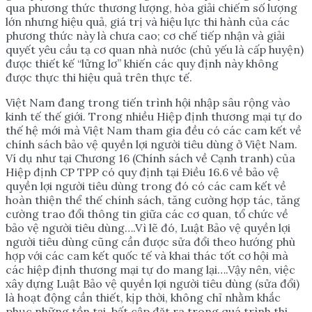
qua phương thức thương lượng, hòa giải chiếm số lượng
lớn nhưng hiệu quả, giá trị và hiệu lực thi hành của các
phương thức này là chưa cao; cơ chế tiếp nhận và giải
quyết yêu cầu tạ cơ quan nhà nước (chủ yếu là cấp huyện)
được thiết kế “lửng lơ” khiến các quy định này không
được thực thi hiệu quả trên thực tế.
Việt Nam đang trong tiến trình hội nhập sâu rộng vào
kinh tế thế giới. Trong nhiều Hiệp định thương mại tự do
thế hệ mới mà Việt Nam tham gia đều có các cam kết về
chính sách bảo vệ quyền lợi người tiêu dùng ở Việt Nam.
Ví dụ như tại Chương 16 (Chính sách về Cạnh tranh) của
Hiệp định CP TPP có quy định tại Điều 16.6 về bảo vệ
quyền lợi người tiêu dùng trong đó có các cam kết về
hoàn thiện thể thế chính sách, tăng cường hợp tác, tăng
cường trao đổi thông tin giữa các cơ quan, tổ chức về
bảo vệ người tiêu dùng….Vì lẽ đó, Luật Bảo vệ quyền lợi
người tiêu dùng cũng cần được sửa đổi theo hướng phù
hợp với các cam kết quốc tế và khai thác tốt cơ hội mà
các hiệp định thương mại tự do mang lại….Vậy nên, việc
xây dựng Luật Bảo vệ quyền lợi người tiêu dùng (sửa đổi)
là hoạt động cần thiết, kịp thời, không chỉ nhằm khắc
phục những tồn tại, bất cập đặt ra trong quá trình thi