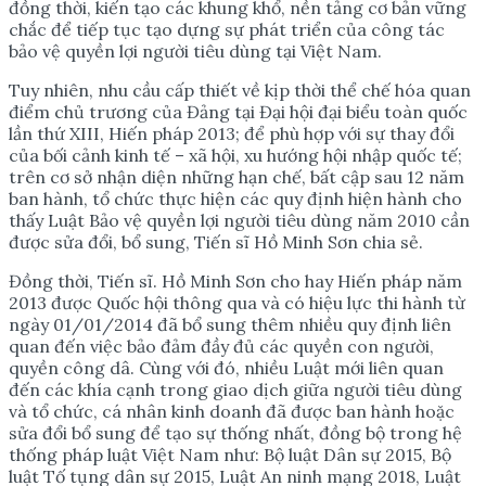
đồng thời, kiến tạo các khung khổ, nền tảng cơ bản vững
chắc để tiếp tục tạo dựng sự phát triển của công tác
bảo vệ quyền lợi người tiêu dùng tại Việt Nam.
Tuy nhiên, nhu cầu cấp thiết về kịp thời thể chế hóa quan
điểm chủ trương của Đảng tại Đại hội đại biểu toàn quốc
lần thứ XIII, Hiến pháp 2013; để phù hợp với sự thay đổi
của bối cảnh kinh tế – xã hội, xu hướng hội nhập quốc tế;
trên cơ sở nhận diện những hạn chế, bất cập sau 12 năm
ban hành, tổ chức thực hiện các quy định hiện hành cho
thấy Luật Bảo vệ quyền lợi người tiêu dùng năm 2010 cần
được sửa đổi, bổ sung, Tiến sĩ Hồ Minh Sơn chia sẻ.
Đồng thời, Tiến sĩ. Hồ Minh Sơn cho hay Hiến pháp năm
2013 được Quốc hội thông qua và có hiệu lực thi hành từ
ngày 01/01/2014 đã bổ sung thêm nhiều quy định liên
quan đến việc bảo đảm đầy đủ các quyền con người,
quyền công dâ. Cùng với đó, nhiều Luật mới liên quan
đến các khía cạnh trong giao dịch giữa người tiêu dùng
và tổ chức, cá nhân kinh doanh đã được ban hành hoặc
sửa đổi bổ sung để tạo sự thống nhất, đồng bộ trong hệ
thống pháp luật Việt Nam như: Bộ luật Dân sự 2015, Bộ
luật Tố tụng dân sự 2015, Luật An ninh mạng 2018, Luật