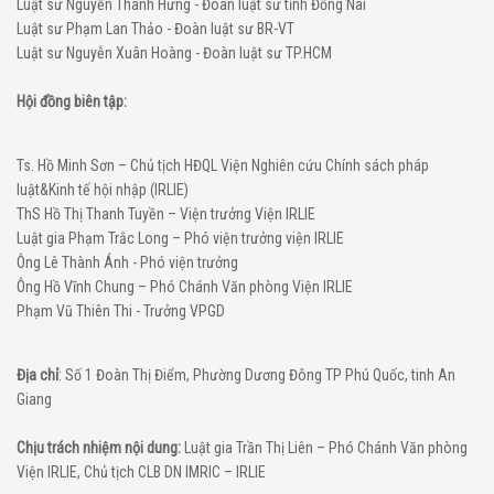
Luật sư Nguyễn Thành Hưng - Đoàn luật sư tỉnh Đồng Nai
Luật sư Phạm Lan Thảo - Đoàn luật sư BR-VT
Luật sư Nguyễn Xuân Hoàng - Đoàn luật sư TP.HCM
Hội đồng biên tập:
Ts. Hồ Minh Sơn – Chủ tịch HĐQL Viện Nghiên cứu Chính sách pháp
luật&Kinh tế hội nhập (IRLIE)
ThS Hồ Thị Thanh Tuyền – Viện trưởng Viện IRLIE
Luật gia Phạm Trắc Long – Phó viện trưởng viện IRLIE
Ông Lê Thành Ánh - Phó viện trưởng
Ông Hồ Vĩnh Chung – Phó Chánh Văn phòng Viện IRLIE
Phạm Vũ Thiên Thi - Trưởng VPGD
Địa chỉ
: Số 1 Đoàn Thị Điểm, Phường Dương Đông TP Phú Quốc, tinh An
Giang
Chịu trách nhiệm nội dung:
Luật gia Trần Thị Liên – Phó Chánh Văn phòng
Viện IRLIE, Chủ tịch CLB DN IMRIC – IRLIE