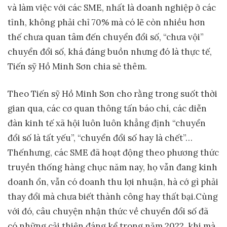
và làm việc với các SME, nhất là doanh nghiệp ở các
tỉnh, không phải chỉ 70% mà có lẽ còn nhiều hơn
thế chưa quan tâm đến chuyển đổi số, “chưa vội”
chuyển đổi số, khá đáng buồn nhưng đó là thực tế,
Tiến sỹ Hồ Minh Sơn chia sẻ thêm.
Theo Tiến sỹ Hồ Minh Sơn cho rằng trong suốt thời
gian qua, các cơ quan thông tấn báo chí, các diễn
đàn kinh tế xã hội luôn luôn khẳng định “chuyển
đổi số là tất yếu”, “chuyển đổi số hay là chết”…
Thếnhưng, các SME đã hoạt động theo phương thức
truyền thống hàng chục năm nay, họ vẫn đang kinh
doanh ổn, vẫn có doanh thu lợi nhuận, hà cớ gì phải
thay đổi mà chưa biết thành công hay thất bại.Cùng
với đó, câu chuyện nhận thức về chuyển đổi số đã
có những cải thiện đáng kể trong năm 2022, khi mà