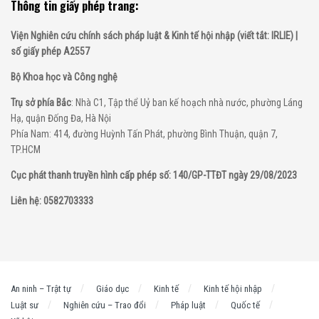
Thông tin giấy phép trang:
Viện Nghiên cứu chính sách pháp luật & Kinh tế hội nhập (viết tắt: IRLIE) |
số giấy phép A2557
Bộ Khoa học và Công nghệ
Trụ sở phía Bắc
: Nhà C1, Tập thể Uỷ ban kế hoạch nhà nước, phường Láng
Hạ, quận Đống Đa, Hà Nội
Phía Nam: 414, đường Huỳnh Tấn Phát, phường Bình Thuận, quận 7,
TP.HCM
Cục phát thanh truyền hình cấp phép số: 140/GP-TTĐT ngày 29/08/2023
Liên hệ: 0582703333
An ninh – Trật tự
Giáo dục
Kinh tế
Kinh tế hội nhập
Luật sư
Nghiên cứu – Trao đổi
Pháp luật
Quốc tế