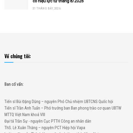
có hiệu lực từ tháng 8/2026
31 THÁNG BẢY, 2026
Về chúng tôi:
Ban cố vấn:
Tiến sĩ Bùi Đặng Dũng – nguyên Phó Chủ nhiệm UBTCNS Quốc hội
Tiến sĩ Trần Anh Tuấn – Phó trưởng ban Ban phong trào cơ quan UBTW
MTTQ Việt Nam khoá VIII
Đại tá Trần Sự - nguyên Cục PTTH Công an nhân dân
ThS. Lê Xuân Thăng – nguyên PCT Hiệp hội Vapa