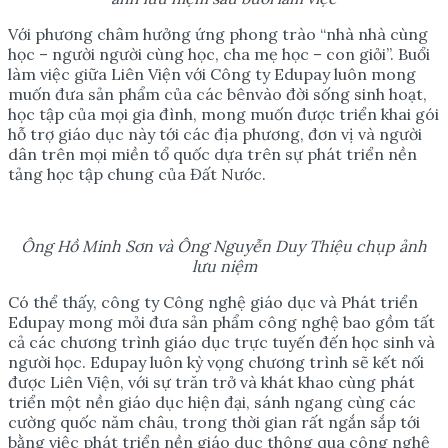
Với phương châm hưởng ứng phong trào “nhà nhà cùng
học – người người cùng học, cha mẹ học – con giỏi”. Buổi
làm việc giữa Liên Viện với Công ty Edupay luôn mong
muốn đưa sản phẩm của các bênvào đời sống sinh hoạt,
học tập của mọi gia đình, mong muốn được triển khai gói
hỗ trợ giáo dục này tới các địa phương, đơn vị và người
dân trên mọi miền tổ quốc dựa trên sự phát triển nền
tảng học tập chung của Đất Nước.
Ông Hồ Minh Sơn và Ông
Nguyễn Duy Thiệu
chụp ảnh
lưu niệm
Có thể thấy, công ty Công nghệ giáo dục và Phát triển
Edupay mong mỏi đưa sản phẩm công nghệ bao gồm tất
cả các chương trình giáo dục trực tuyến đến học sinh và
người học. Edupay luôn kỳ vọng chương trình sẽ kết nối
được Liên Viện, với sự trăn trở và khát khao cùng phát
triển một nền giáo dục hiện đại, sánh ngang cùng các
cường quốc năm châu, trong thời gian rất ngắn sắp tới
bằng việc phát triển nền giáo dục thông qua công nghệ