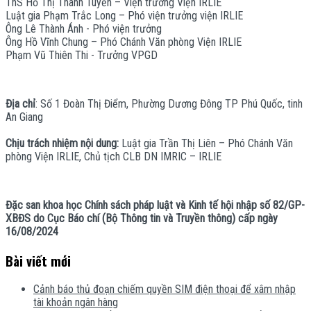
ThS Hồ Thị Thanh Tuyền – Viện trưởng Viện IRLIE
Luật gia Phạm Trắc Long – Phó viện trưởng viện IRLIE
Ông Lê Thành Ánh - Phó viện trưởng
Ông Hồ Vĩnh Chung – Phó Chánh Văn phòng Viện IRLIE
Phạm Vũ Thiên Thi - Trưởng VPGD
Địa chỉ
: Số 1 Đoàn Thị Điểm, Phường Dương Đông TP Phú Quốc, tinh
An Giang
Chịu trách nhiệm nội dung:
Luật gia Trần Thị Liên – Phó Chánh Văn
phòng Viện IRLIE, Chủ tịch CLB DN IMRIC – IRLIE
Đặc san khoa học Chính sách pháp luật và Kinh tế hội nhập số 82/GP-
XBĐS do Cục Báo chí (Bộ Thông tin và Truyền thông) cấp ngày
16/08/2024
Bài viết mới
Cảnh báo thủ đoạn chiếm quyền SIM điện thoại để xâm nhập
tài khoản ngân hàng