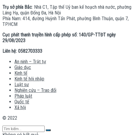
Trụ sở phía Bắc
: Nhà C1, Tập thể Uỷ ban kế hoạch nhà nước, phường
Láng Hạ, quận Đống Đa, Hà Nội
Phía Nam: 414, đường Huỳnh Tấn Phát, phường Bình Thuận, quận 7,
TP.HCM
Cục phát thanh truyền hình cấp phép số: 140/GP-TTĐT ngày
29/08/2023
Liên hệ: 0582703333
An ninh – Trật tự
Giáo dục
Kinh tế
Kinh tế hội nhập
Luật sư
Nghiên cứu – Trao đổi
Pháp luật
Quốc tế
Xã hội
© 2022
Không có kết quả