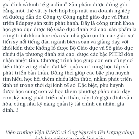
gia đình và kinh tế gia đình”. Sản phẩm được đóng gói
bằng một thẻ vật lý tích hợp hợp mật mã doanh nghiệp
và đường dẫn do Công ty Công nghệ giáo dục và Phát
triển Edupay sản xuất phát hành. Đây là công trình khoa
học giáo dục được Bộ Giáo dục đánh giá cao, sản phẩm là
công trình khoa học của các nhà giáo ưu tú, các giáo sư,
tiến sỹ nổi tiếng đầu ngành biên soạn và giảng dạy, với
khối kiến thức khổng lồ được Bộ Giáo dục và Sở giáo dục
nhiều địa phương đánh giá cao, được các bậc PHHS đón
nhận nhiệt tình. Chương trình học giúp con em củng cố
kiến thức vững chắc, đạt kết quả cao trong học tập và
phát triển bản thân. Đồng thời giúp các bậc phụ huynh
tìm hiểu, học hỏi thêm nhiều kiến thức, nhằm phát triển
kinh tế trong thời đại kinh tế số. Đặc biệt, phụ huynh
được học cùng con và học thêm phương pháp nuôi dạy
con, kỹ năng phát triển bản thân, xây dựng gia đình văn
hóa, cũng như kỹ năng quản lý tài chính cá nhân, gia
đình…!
Viện trưởng Viện IMRIC và
Ông
Nguyễn Gia Lượng chụp
ảnh lưu niệm sau buổi làm việc