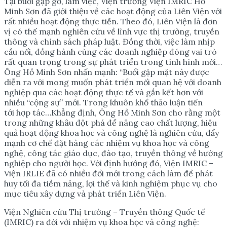
Tại buổi gặp gỡ, làm việc, Viện trưởng Viện IMRIC Hồ
Minh Sơn đã giới thiệu về các hoạt động của Liên Viện với
rất nhiều hoạt động thực tiễn. Theo đó, Liên Viện là đơn
vị có thế mạnh nghiên cứu về lĩnh vực thị trường, truyền
thông và chính sách pháp luật. Đồng thời, việc làm nhịp
cầu nối, đồng hành cùng các doanh nghiệp đóng vai trò
rất quan trọng trong sự phát triển trong tình hình mới…
Ông Hồ Minh Sơn nhấn mạnh: “Buổi gặp mặt này được
diễn ra với mong muốn phát triển mối quan hệ với doanh
nghiệp qua các hoạt động thực tế và gắn kết hơn với
nhiều “cộng sự” mới. Trong khuôn khổ thảo luận tiến
tới hợp tác…Khẳng định, Ông Hồ Minh Sơn cho rằng một
trong những khâu đột phá để nâng cao chất lượng, hiệu
quả hoạt động khoa học và công nghệ là nghiên cứu, đẩy
mạnh cơ chế đặt hàng các nhiệm vụ khoa học và công
nghệ, công tác giáo dục, đào tạo, truyền thông về hướng
nghiệp cho người học. Với định hướng đó, Viện IMRIC –
Viện IRLIE đã có nhiều đổi mới trong cách làm để phát
huy tối đa tiềm năng, lợi thế và kinh nghiệm phục vụ cho
mục tiêu xây dựng và phát triển Liên Viện.
Viện Nghiên cứu Thị trường – Truyền thông Quốc tế
(IMRIC) ra đời với nhiệm vụ khoa học và công nghệ: