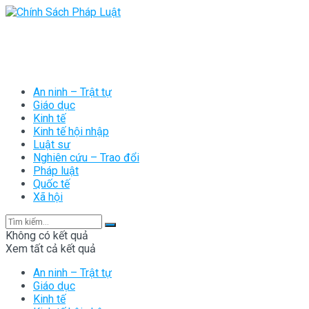
An ninh – Trật tự
Giáo dục
Kinh tế
Kinh tế hội nhập
Luật sư
Nghiên cứu – Trao đổi
Pháp luật
Quốc tế
Xã hội
Không có kết quả
Xem tất cả kết quả
An ninh – Trật tự
Giáo dục
Kinh tế