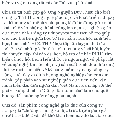
hiện vụ việc trong tất cả các lĩnh vực pháp luật…
Chia sẻ tại buổi gặp gỡ, Ông Nguyễn Duy Thiệu cho biết
công ty TNHH Công nghệ giáo dục và Phát triển Edupay
ra đời mang sứ mệnh vinh quang là được đóng góp một
phần nhỏ vào những thành công lớn của sự nghiệp giáo
dục nước nhà. Công ty Edupay với mục tiêu hỗ trợ giúp
cho các thế hệ người học từ trẻ mầm non, học sinh tiểu
học, học sinh THCS, THPT học tập, ôn luyện, thi trắc
nghiệm với những kiến thức nhà trường và xã hội, luyện
thi chuyển cấp, thi vào đại học, hỗ trợ các bậc PHHS tìm
hiểu và học hỏi thêm kiến thức về ngoại ngữ; về pháp luật;
về công nghệ tin học phục vụ sản xuất, kinh doanh trong
thời kỳ mới, tìm hiểu về kỹ năng mềm, kỹ năng sống, kỹ
năng nuôi dạy và định hướng nghề nghiệp cho con em
mình, góp phần vào sự nghiệp giáo dục tiên tiến, văn
minh hiện đại, đưa người dân Việt Nam hòa nhập với thế
giới và xứng danh là “Công dân toàn cầu” làm cho quê
hương đất nước ngày càng giàu mạnh.
Qua đó, sản phẩm công nghệ giáo dục của công ty
Edupay là “chương trình giáo dục trực tuyến giúp giải
quyết triệt để 2 vấn đề khó khăn hiện nay đó là: giáo dục