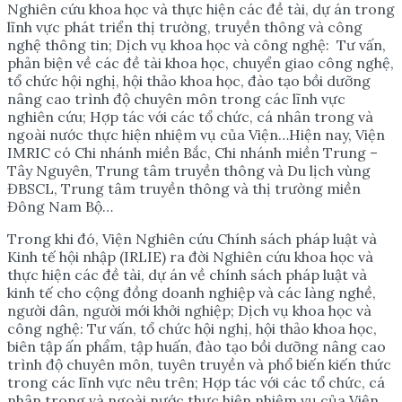
Nghiên cứu khoa học và thực hiện các đề tài, dự án trong
lĩnh vực phát triển thị trường, truyền thông và công
nghệ thông tin; Dịch vụ khoa học và công nghệ: Tư vấn,
phản biện về các đề tài khoa học, chuyển giao công nghệ,
tổ chức hội nghị, hội thảo khoa học, đào tạo bồi dưỡng
nâng cao trình độ chuyên môn trong các lĩnh vực
nghiên cứu; Hợp tác với các tổ chức, cá nhân trong và
ngoài nước thực hiện nhiệm vụ của Viện…Hiện nay, Viện
IMRIC có Chi nhánh miền Bắc, Chi nhánh miền Trung –
Tây Nguyên, Trung tâm truyền thông và Du lịch vùng
ĐBSCL, Trung tâm truyền thông và thị trường miền
Đông Nam Bộ…
Trong khi đó, Viện Nghiên cứu Chính sách pháp luật và
Kinh tế hội nhập (IRLIE) ra đời Nghiên cứu khoa học và
thực hiện các đề tài, dự án về chính sách pháp luật và
kinh tế cho cộng đồng doanh nghiệp và các làng nghề,
người dân, người mới khởi nghiệp; Dịch vụ khoa học và
công nghệ: Tư vấn, tổ chức hội nghị, hội thảo khoa học,
biên tập ấn phẩm, tập huấn, đào tạo bồi dưỡng nâng cao
trình độ chuyên môn, tuyên truyền và phổ biến kiến thức
trong các lĩnh vực nêu trên; Hợp tác với các tổ chức, cá
nhân trong và ngoài nước thực hiện nhiệm vụ của Viện…