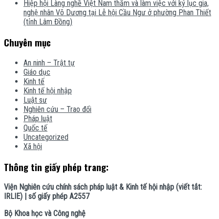
Hiệp hội Làng nghề Việt Nam thăm và làm việc với kỷ lục gia,
nghệ nhân Võ Dương tại Lễ hội Cầu Ngư ở phường Phan Thiết
(tỉnh Lâm Đồng)
Chuyên mục
An ninh – Trật tự
Giáo dục
Kinh tế
Kinh tế hội nhập
Luật sư
Nghiên cứu – Trao đổi
Pháp luật
Quốc tế
Uncategorized
Xã hội
Thông tin giấy phép trang:
Viện Nghiên cứu chính sách pháp luật & Kinh tế hội nhập (viết tắt:
IRLIE) | số giấy phép A2557
Bộ Khoa học và Công nghệ