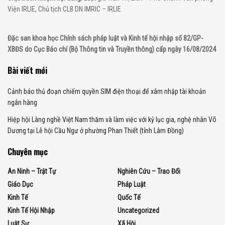
Viện IRLIE, Chủ tịch CLB DN IMRIC – IRLIE
Đặc san khoa học Chính sách pháp luật và Kinh tế hội nhập số 82/GP-
XBĐS do Cục Báo chí (Bộ Thông tin và Truyền thông) cấp ngày 16/08/2024
Bài viết mới
Cảnh báo thủ đoạn chiếm quyền SIM điện thoại để xâm nhập tài khoản
ngân hàng
Hiệp hội Làng nghề Việt Nam thăm và làm việc với kỷ lục gia, nghệ nhân Võ
Dương tại Lễ hội Cầu Ngư ở phường Phan Thiết (tỉnh Lâm Đồng)
Chuyên mục
An Ninh – Trật Tự
Nghiên Cứu – Trao Đổi
Giáo Dục
Pháp Luật
Kinh Tế
Quốc Tế
Kinh Tế Hội Nhập
Uncategorized
Luật Sư
Xã Hội