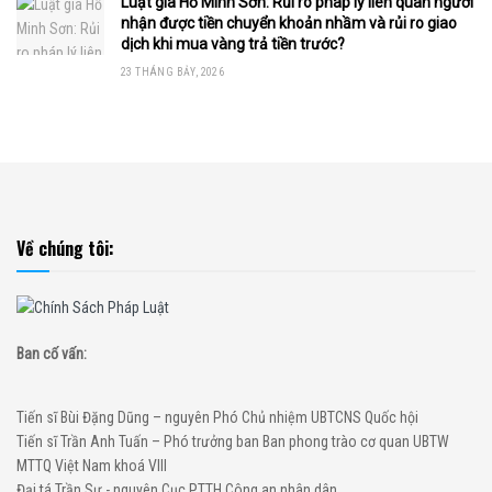
Luật gia Hồ Minh Sơn: Rủi ro pháp lý liên quan người
nhận được tiền chuyển khoản nhầm và rủi ro giao
dịch khi mua vàng trả tiền trước?
23 THÁNG BẢY, 2026
Về chúng tôi:
Ban cố vấn:
Tiến sĩ Bùi Đặng Dũng – nguyên Phó Chủ nhiệm UBTCNS Quốc hội
Tiến sĩ Trần Anh Tuấn – Phó trưởng ban Ban phong trào cơ quan UBTW
MTTQ Việt Nam khoá VIII
Đại tá Trần Sự - nguyên Cục PTTH Công an nhân dân