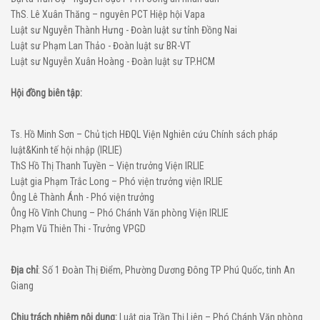
ThS. Lê Xuân Thăng – nguyên PCT Hiệp hội Vapa
Luật sư Nguyễn Thành Hưng - Đoàn luật sư tỉnh Đồng Nai
Luật sư Phạm Lan Thảo - Đoàn luật sư BR-VT
Luật sư Nguyễn Xuân Hoàng - Đoàn luật sư TP.HCM
Hội đồng biên tập:
Ts. Hồ Minh Sơn – Chủ tịch HĐQL Viện Nghiên cứu Chính sách pháp
luật&Kinh tế hội nhập (IRLIE)
ThS Hồ Thị Thanh Tuyền – Viện trưởng Viện IRLIE
Luật gia Phạm Trắc Long – Phó viện trưởng viện IRLIE
Ông Lê Thành Ánh - Phó viện trưởng
Ông Hồ Vĩnh Chung – Phó Chánh Văn phòng Viện IRLIE
Phạm Vũ Thiên Thi - Trưởng VPGD
Địa chỉ
: Số 1 Đoàn Thị Điểm, Phường Dương Đông TP Phú Quốc, tinh An
Giang
Chịu trách nhiệm nội dung:
Luật gia Trần Thị Liên – Phó Chánh Văn phòng