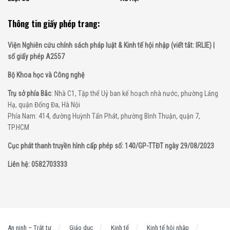
Thông tin giấy phép trang:
Viện Nghiên cứu chính sách pháp luật & Kinh tế hội nhập (viết tắt: IRLIE) |
số giấy phép A2557
Bộ Khoa học và Công nghệ
Trụ sở phía Bắc
: Nhà C1, Tập thể Uỷ ban kế hoạch nhà nước, phường Láng
Hạ, quận Đống Đa, Hà Nội
Phía Nam: 414, đường Huỳnh Tấn Phát, phường Bình Thuận, quận 7,
TP.HCM
Cục phát thanh truyền hình cấp phép số: 140/GP-TTĐT ngày 29/08/2023
Liên hệ: 0582703333
An ninh – Trật tự
Giáo dục
Kinh tế
Kinh tế hội nhập