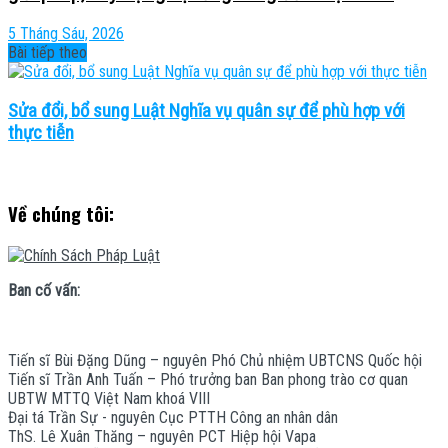
5 Tháng Sáu, 2026
Bài tiếp theo
Sửa đổi, bổ sung Luật Nghĩa vụ quân sự để phù hợp với
thực tiễn
Về chúng tôi:
Ban cố vấn:
Tiến sĩ Bùi Đặng Dũng – nguyên Phó Chủ nhiệm UBTCNS Quốc hội
Tiến sĩ Trần Anh Tuấn – Phó trưởng ban Ban phong trào cơ quan
UBTW MTTQ Việt Nam khoá VIII
Đại tá Trần Sự - nguyên Cục PTTH Công an nhân dân
ThS. Lê Xuân Thăng – nguyên PCT Hiệp hội Vapa