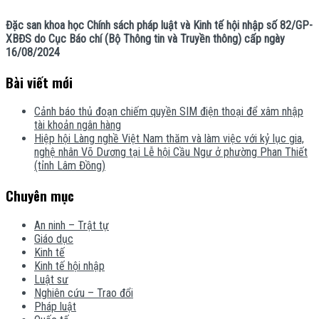
Đặc san khoa học Chính sách pháp luật và Kinh tế hội nhập số 82/GP-
XBĐS do Cục Báo chí (Bộ Thông tin và Truyền thông) cấp ngày
16/08/2024
Bài viết mới
Cảnh báo thủ đoạn chiếm quyền SIM điện thoại để xâm nhập
tài khoản ngân hàng
Hiệp hội Làng nghề Việt Nam thăm và làm việc với kỷ lục gia,
nghệ nhân Võ Dương tại Lễ hội Cầu Ngư ở phường Phan Thiết
(tỉnh Lâm Đồng)
Chuyên mục
An ninh – Trật tự
Giáo dục
Kinh tế
Kinh tế hội nhập
Luật sư
Nghiên cứu – Trao đổi
Pháp luật