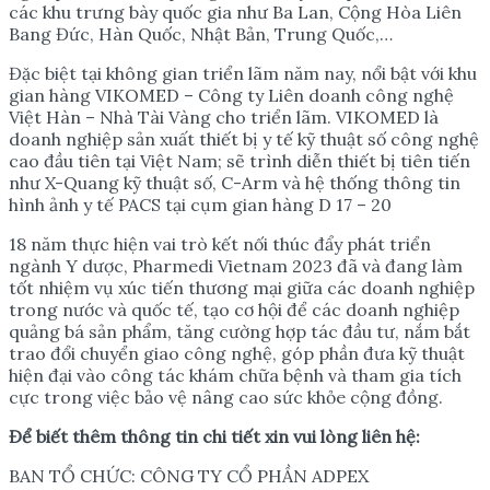
các khu trưng bày quốc gia như Ba Lan, Cộng Hòa Liên
Bang Đức, Hàn Quốc, Nhật Bản, Trung Quốc,…
Đặc biệt tại không gian triển lãm năm nay, nổi bật với khu
gian hàng VIKOMED – Công ty Liên doanh công nghệ
Việt Hàn – Nhà Tài Vàng cho triển lãm. VIKOMED là
doanh nghiệp sản xuất thiết bị y tế kỹ thuật số công nghệ
cao đầu tiên tại Việt Nam; sẽ trình diễn thiết bị tiên tiến
như X-Quang kỹ thuật số, C-Arm và hệ thống thông tin
hình ảnh y tế PACS tại cụm gian hàng D 17 – 20
18 năm thực hiện vai trò kết nối thúc đẩy phát triển
ngành Y dược, Pharmedi Vietnam 2023 đã và đang làm
tốt nhiệm vụ xúc tiến thương mại giữa các doanh nghiệp
trong nước và quốc tế, tạo cơ hội để các doanh nghiệp
quảng bá sản phẩm, tăng cường hợp tác đầu tư, nắm bắt
trao đổi chuyển giao công nghệ, góp phần đưa kỹ thuật
hiện đại vào công tác khám chữa bệnh và tham gia tích
cực trong việc bảo vệ nâng cao sức khỏe cộng đồng.
Để biết thêm thông tin chi tiết xin vui lòng liên hệ:
BAN TỔ CHỨC: CÔNG TY CỔ PHẦN ADPEX