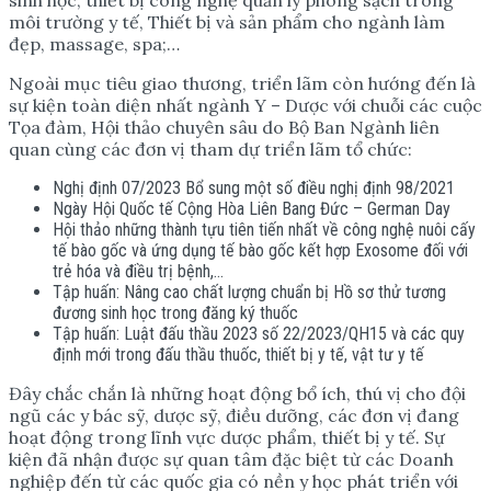
môi trường y tế, Thiết bị và sản phẩm cho ngành làm
đẹp, massage, spa;…
Ngoài mục tiêu giao thương, triển lãm còn hướng đến là
sự kiện toàn diện nhất ngành Y – Dược với chuỗi các cuộc
Tọa đàm, Hội thảo chuyên sâu do Bộ Ban Ngành liên
quan cùng các đơn vị tham dự triển lãm tổ chức:
Nghị định 07/2023 Bổ sung một số điều nghị định 98/2021
Ngày Hội Quốc tế Cộng Hòa Liên Bang Đức – German Day
Hội thảo những thành tựu tiên tiến nhất về công nghệ nuôi cấy
tế bào gốc và ứng dụng tế bào gốc kết hợp Exosome đối với
trẻ hóa và điều trị bệnh,…
Tập huấn: Nâng cao chất lượng chuẩn bị Hồ sơ thử tương
đương sinh học trong đăng ký thuốc
Tập huấn: Luật đấu thầu 2023 số 22/2023/QH15 và các quy
định mới trong đấu thầu thuốc, thiết bị y tế, vật tư y tế
Đây chắc chắn là những hoạt động bổ ích, thú vị cho đội
ngũ các y bác sỹ, dược sỹ, điều dưỡng, các đơn vị đang
hoạt động trong lĩnh vực dược phẩm, thiết bị y tế. Sự
kiện đã nhận được sự quan tâm đặc biệt từ các Doanh
nghiệp đến từ các quốc gia có nền y học phát triển với