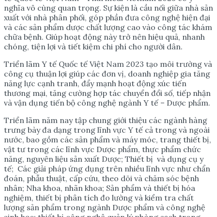
nghĩa vô cùng quan trọng. Sự kiện là cầu nối giữa nhà sản
xuất với nhà phân phối, góp phần đưa công nghệ hiện đại
và các sản phẩm dược chất lượng cao vào công tác khám
chữa bệnh. Giúp hoạt động này trở nên hiệu quả, nhanh
chóng, tiện lợi và tiết kiệm chi phí cho người dân.
Triển lãm Y tế Quốc tế Việt Nam 2023 tạo môi trường và
công cụ thuận lợi giúp các đơn vị, doanh nghiệp gia tăng
năng lực cạnh tranh, đẩy mạnh hoạt động xúc tiến
thương mại, tăng cường hợp tác chuyển đổi số, tiếp nhận
và vận dụng tiến bộ công nghệ ngành Y tế – Dược phẩm.
Triển lãm năm nay tập chung giới thiệu các ngành hàng
trưng bày đa dạng trong lĩnh vực Y tế cả trong và ngoài
nước, bao gồm các sản phẩm và máy móc, trang thiết bị,
vật tư trong các lĩnh vực Dược phẩm, thực phẩm chức
năng, nguyên liệu sản xuất Dược; Thiết bị và dụng cụ y
tế; Các giải pháp ứng dụng trên nhiều lĩnh vực như chẩn
đoán, phẫu thuật, cấp cứu, theo dõi và chăm sóc bệnh
nhân; Nha khoa, nhãn khoa; Sản phẩm và thiết bị hóa
nghiệm, thiết bị phân tích đo lường và kiểm tra chất
lượng sản phẩm trong ngành Dược phẩm và công nghệ
sinh học; thiết bị công nghệ quản lý phòng sạch trong