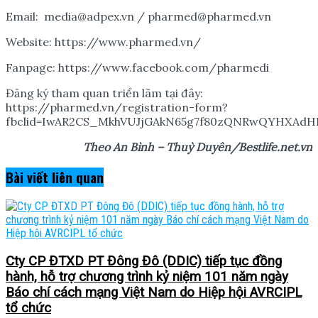
Email: media@adpex.vn / pharmed@pharmed.vn
Website: https://www.pharmed.vn/
Fanpage: https://www.facebook.com/pharmedi
Đăng ký tham quan triển lãm tại đây:
https://pharmed.vn/registration-form?
fbclid=IwAR2CS_MkhVUJjGAkN65g7f80zQNRwQYHXAdH
Theo An Bình – Thuỳ Duyên/Bestlife.net.vn
Bài viết
liên quan
Cty CP ĐTXD PT Đông Đô (DDIC) tiếp tục đồng
hành, hỗ trợ chương trình kỷ niệm 101 năm ngày
Báo chí cách mạng Việt Nam do Hiệp hội AVRCIPL
tổ chức