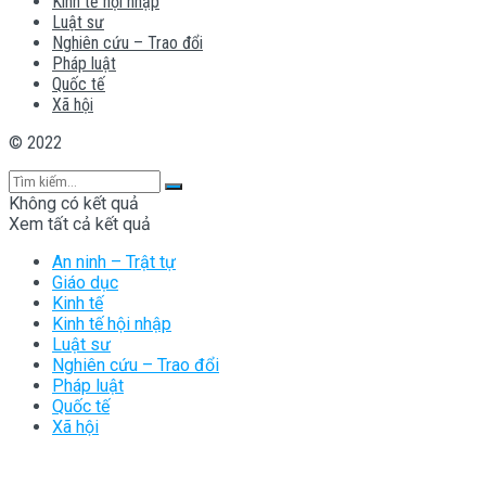
Kinh tế hội nhập
Luật sư
Nghiên cứu – Trao đổi
Pháp luật
Quốc tế
Xã hội
© 2022
Không có kết quả
Xem tất cả kết quả
An ninh – Trật tự
Giáo dục
Kinh tế
Kinh tế hội nhập
Luật sư
Nghiên cứu – Trao đổi
Pháp luật
Quốc tế
Xã hội