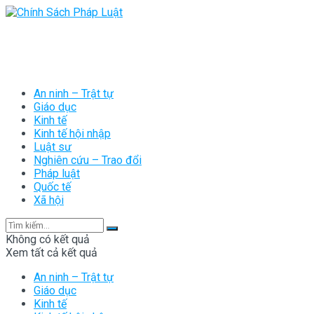
An ninh – Trật tự
Giáo dục
Kinh tế
Kinh tế hội nhập
Luật sư
Nghiên cứu – Trao đổi
Pháp luật
Quốc tế
Xã hội
Không có kết quả
Xem tất cả kết quả
An ninh – Trật tự
Giáo dục
Kinh tế