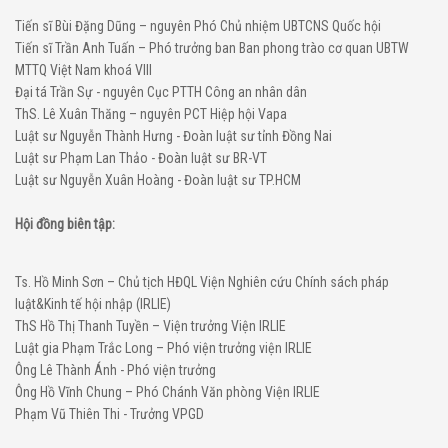
Tiến sĩ Bùi Đặng Dũng – nguyên Phó Chủ nhiệm UBTCNS Quốc hội
Tiến sĩ Trần Anh Tuấn – Phó trưởng ban Ban phong trào cơ quan UBTW
MTTQ Việt Nam khoá VIII
Đại tá Trần Sự - nguyên Cục PTTH Công an nhân dân
ThS. Lê Xuân Thăng – nguyên PCT Hiệp hội Vapa
Luật sư Nguyễn Thành Hưng - Đoàn luật sư tỉnh Đồng Nai
Luật sư Phạm Lan Thảo - Đoàn luật sư BR-VT
Luật sư Nguyễn Xuân Hoàng - Đoàn luật sư TP.HCM
Hội đồng biên tập:
Ts. Hồ Minh Sơn – Chủ tịch HĐQL Viện Nghiên cứu Chính sách pháp
luật&Kinh tế hội nhập (IRLIE)
ThS Hồ Thị Thanh Tuyền – Viện trưởng Viện IRLIE
Luật gia Phạm Trắc Long – Phó viện trưởng viện IRLIE
Ông Lê Thành Ánh - Phó viện trưởng
Ông Hồ Vĩnh Chung – Phó Chánh Văn phòng Viện IRLIE
Phạm Vũ Thiên Thi - Trưởng VPGD