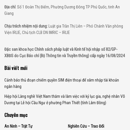
Địa chỉ
: Số 1 Đoàn Thị Điểm, Phường Dương Đông TP Phú Quốc, tinh An
Giang
Chịu trách nhiệm nội dung:
Luật gia Trần Thị Liên – Phó Chánh Văn phòng
Viện IRLIE, Chủ tịch CLB DN IMRIC – IRLIE
Đặc san khoa học Chính sách pháp luật và Kinh tế hội nhập số 82/GP-
XBĐS do Cục Báo chí (Bộ Thông tin và Truyền thông) cấp ngày 16/08/2024
Bài viết mới
Cảnh báo thủ đoạn chiếm quyền SIM điện thoại để xâm nhập tài khoản
ngân hàng
Hiệp hội Làng nghề Việt Nam thăm và làm việc với kỷ lục gia, nghệ nhân Võ
Dương tại Lễ hội Cầu Ngư ở phường Phan Thiết (tỉnh Lâm Đồng)
Chuyên mục
An Ninh – Trật Tự
Nghiên Cứu – Trao Đổi