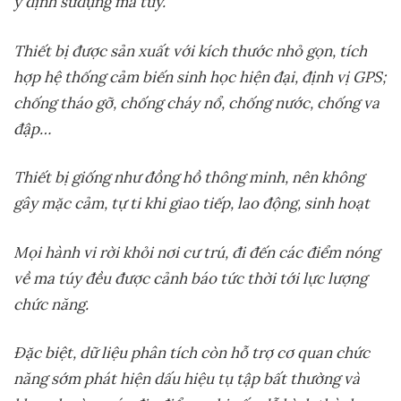
ý đ
ị
nh s
ử
d
ụ
ng ma túy.
Thi
ế
t b
ị
đ
ượ
c s
ả
n xu
ấ
t v
ớ
i kích th
ướ
c nh
ỏ
g
ọ
n, tích
h
ợ
p h
ệ
th
ố
ng c
ả
m bi
ế
n sinh h
ọ
c hi
ệ
n đ
ạ
i, đ
ị
nh v
ị
GPS;
ch
ố
ng tháo g
ỡ
, ch
ố
ng cháy n
ổ
, ch
ố
ng n
ướ
c, ch
ố
ng va
đ
ậ
p…
Thi
ế
t b
ị
gi
ố
ng nh
ư
đ
ồ
ng h
ồ
thông minh, nên không
gây m
ặ
c c
ả
m, t
ự
ti khi giao ti
ế
p, lao đ
ộ
ng, sinh ho
ạ
t
M
ọ
i hành vi r
ờ
i kh
ỏ
i n
ơ
i c
ư
trú, đi đ
ế
n các đi
ể
m nóng
v
ề
ma túy đ
ề
u đ
ượ
c c
ả
nh báo t
ứ
c th
ờ
i t
ớ
i l
ự
c l
ượ
ng
ch
ứ
c năng.
Đ
ặ
c bi
ệ
t, d
ữ
li
ệ
u phân tích còn h
ỗ
tr
ợ
c
ơ
quan ch
ứ
c
năng s
ớ
m phát hi
ệ
n d
ấ
u hi
ệ
u t
ụ
t
ậ
p b
ấ
t th
ườ
ng và