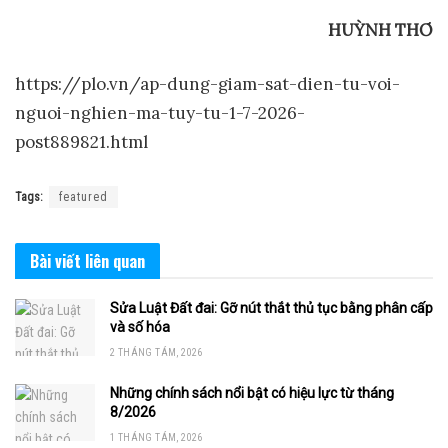
HU
Ỳ
NH TH
Ơ
https://plo.vn/ap-dung-giam-sat-dien-tu-voi-
nguoi-nghien-ma-tuy-tu-1-7-2026-
post889821.html
Tags:
featured
Bài viết
liên quan
Sửa Luật Đất đai: Gỡ nút thắt thủ tục bằng phân cấp
và số hóa
2 THÁNG TÁM, 2026
Những chính sách nổi bật có hiệu lực từ tháng
8/2026
1 THÁNG TÁM, 2026