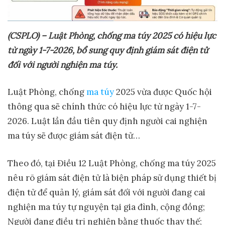
(CSPLO) – Lu
ậ
t Phòng, ch
ố
ng ma túy 2025 có hi
ệ
u l
ự
c
t
ừ
ngày 1-7-2026, b
ổ
sung quy đ
ị
nh giám sát đi
ệ
n t
ử
đ
ố
i v
ớ
i ng
ườ
i nghi
ệ
n ma túy.
Luật Phòng, chống
ma túy
2025 vừa được Quốc hội
thông qua sẽ chính thức có hiệu lực từ ngày 1-7-
2026. Luật lần đầu tiên quy định người cai nghiện
ma túy sẽ được giám sát điện tử…
Theo đó, tại Điều 12 Luật Phòng, chống ma túy 2025
nêu rõ giám sát điện tử là biện pháp sử dụng thiết bị
điện tử để quản lý, giám sát đối với người đang cai
nghiện ma túy tự nguyện tại gia đình, cộng đồng;
Người đang điều trị nghiện bằng thuốc thay thế;