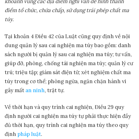
khoanh vùng các đ
ị
a đi
ể
m nghi v
ấ
n d
ễ
hình thành
đi
ể
m t
ổ
ch
ứ
c, ch
ứ
a ch
ấ
p, s
ử
d
ụ
ng trái phép ch
ấ
t ma
túy.
Tại khoản 4 Điều 42 của Luật cũng quy định về nội
dung quản lý sau cai nghiện ma túy bao gồm: danh
sách người bị quản lý sau cai nghiện ma túy; tư vấn,
giúp đỡ, phòng, chống tái nghiện ma túy; quản lý cư
trú; triệu tập; giám sát điện tử; xét nghiệm chất ma
túy trong cơ thể; phòng ngừa, ngăn chặn hành vi
gây mất
an ninh
, trật tự.
Về thời hạn và quy trình cai nghiện, Điều 29 quy
định người cai nghiện ma túy tự phải thực hiện đầy
đủ thời hạn, quy trình cai nghiện ma túy theo quy
định
pháp luật
.