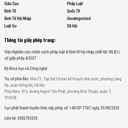
Giáo Dục
Pháp Luật
Kinh Tế
Quốc Tế
Kinh Tế Hội Nhập
Uncategorized
Luật Sư
Xã Hội
Thông tin giấy phép trang:
Viện Nghiên cứu chính sách pháp luật & Kinh tế hội nhập (viết tắt: IRLIE) |
số giấy phép A2557
Bộ Khoa học và Công nghệ
Trụ sở phía Bắc
: Nhà C1, Tập thể Uỷ ban kế hoạch nhà nước, phường Láng
Hạ, quận Đống Đa, Hà Nội
Phía Nam: 414, đường Huỳnh Tấn Phát, phường Bình Thuận, quận 7,
TP.HCM
Cục phát thanh truyền hình cấp phép số: 140/GP-TTĐT ngày 29/08/2023
Liên hệ: 0582703333