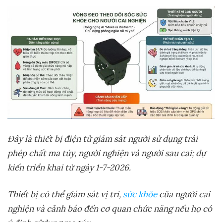
Đây là thi
ế
t b
ị
đi
ệ
n t
ử
giám sát ng
ườ
i s
ử
d
ụ
ng trái
phép ch
ấ
t ma túy, ng
ườ
i nghi
ệ
n và ng
ườ
i sau cai; d
ự
ki
ế
n tri
ể
n khai t
ừ
ngày 1-7-2026.
Thi
ế
t b
ị
có th
ể
giám sát v
ị
trí,
sức khỏe
c
ủ
a ng
ườ
i cai
nghi
ệ
n và c
ả
nh báo đ
ế
n c
ơ
quan ch
ứ
c năng n
ế
u h
ọ
có