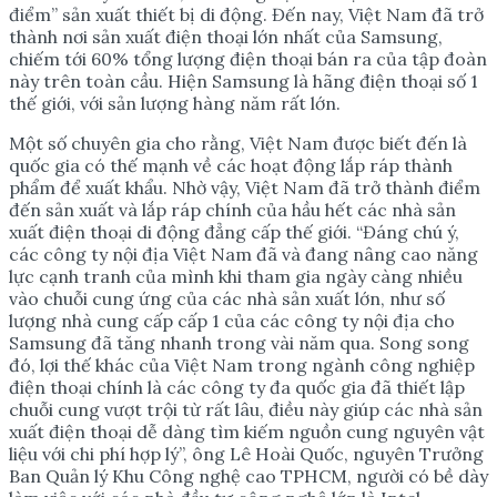
điểm” sản xuất thiết bị di động. Đến nay, Việt Nam đã trở
thành nơi sản xuất điện thoại lớn nhất của Samsung,
chiếm tới 60% tổng lượng điện thoại bán ra của tập đoàn
này trên toàn cầu. Hiện Samsung là hãng điện thoại số 1
thế giới, với sản lượng hàng năm rất lớn.
Một số chuyên gia cho rằng, Việt Nam được biết đến là
quốc gia có thế mạnh về các hoạt động lắp ráp thành
phẩm để xuất khẩu. Nhờ vậy, Việt Nam đã trở thành điểm
đến sản xuất và lắp ráp chính của hầu hết các nhà sản
xuất điện thoại di động đẳng cấp thế giới. “Đáng chú ý,
các công ty nội địa Việt Nam đã và đang nâng cao năng
lực cạnh tranh của mình khi tham gia ngày càng nhiều
vào chuỗi cung ứng của các nhà sản xuất lớn, như số
lượng nhà cung cấp cấp 1 của các công ty nội địa cho
Samsung đã tăng nhanh trong vài năm qua. Song song
đó, lợi thế khác của Việt Nam trong ngành công nghiệp
điện thoại chính là các công ty đa quốc gia đã thiết lập
chuỗi cung vượt trội từ rất lâu, điều này giúp các nhà sản
xuất điện thoại dễ dàng tìm kiếm nguồn cung nguyên vật
liệu với chi phí hợp lý”, ông Lê Hoài Quốc, nguyên Trưởng
Ban Quản lý Khu Công nghệ cao TPHCM, người có bề dày