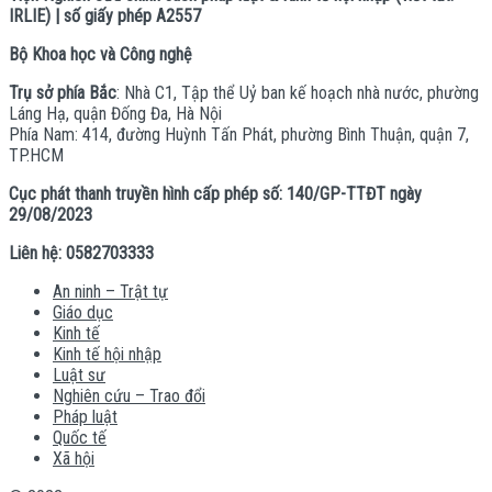
IRLIE) | số giấy phép A2557
Bộ Khoa học và Công nghệ
Trụ sở phía Bắc
: Nhà C1, Tập thể Uỷ ban kế hoạch nhà nước, phường
Láng Hạ, quận Đống Đa, Hà Nội
Phía Nam: 414, đường Huỳnh Tấn Phát, phường Bình Thuận, quận 7,
TP.HCM
Cục phát thanh truyền hình cấp phép số: 140/GP-TTĐT ngày
29/08/2023
Liên hệ: 0582703333
An ninh – Trật tự
Giáo dục
Kinh tế
Kinh tế hội nhập
Luật sư
Nghiên cứu – Trao đổi
Pháp luật
Quốc tế
Xã hội