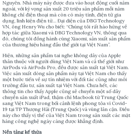
Nguyên. Nhà máy này được đưa vào hoạt động cuối năm
ngoái, với kỳ vọng sản xuất 20 triệu sản phẩm mỗi năm
không chỉ điện thoại mà còn có máy tính, điện tử gia
dụng, linh kiện điện tử… Đại diện của DBG Technology
VN, ông Henry Wu cho biết: “Chúng tôi rất hào hứng về
hợp tác giữa Xiaomi và DBG Technology VN, thông qua
đó, chúng tôi đồng hành cùng Xiaomi, sản xuất sản phẩm
của thương hiệu hàng đầu thế giới tại Việt Nam”.
Hiện, những sản phẩm tai nghe không dây của Apple
thân thuộc với người dùng Việt Nam và cả thế giới như
AirPods và AirPods Pro, đều được sản xuất tại Việt Nam.
Việc sản xuất dòng sản phẩm này tại Việt Nam cho thấy
một bước tiến về sự tín nhiệm với đối tác cũng như môi
trường đầu tư, sản xuất tại Việt Nam. Chưa hết, các
thông tin cho thấy Apple cũng sẽ chuyển một số dây
chuyền sản xuất iPad, thậm chí Macbook từ Trung Quốc
sang Việt Nam trong bối cảnh lệnh phong tỏa vì Covid-
19 tại TP Thượng Hải (Trung Quốc) và vùng lân cận. Điều
này cho thấy vị thế của Việt Nam trong sản xuất các mặt
hàng công nghệ ngày càng được khẳng định.
Nền tảng kế thừa