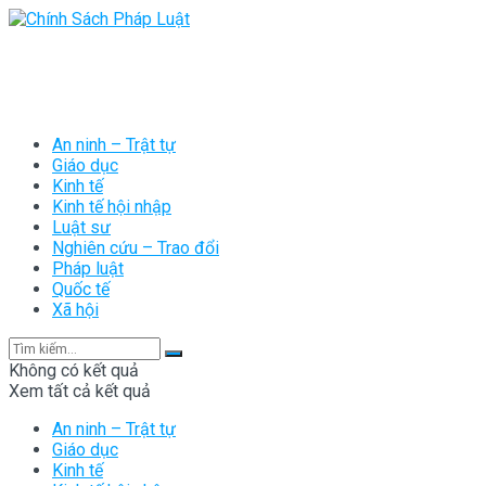
An ninh – Trật tự
Giáo dục
Kinh tế
Kinh tế hội nhập
Luật sư
Nghiên cứu – Trao đổi
Pháp luật
Quốc tế
Xã hội
Không có kết quả
Xem tất cả kết quả
An ninh – Trật tự
Giáo dục
Kinh tế