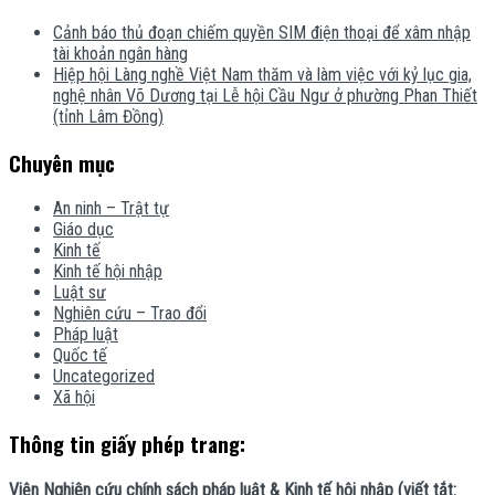
Cảnh báo thủ đoạn chiếm quyền SIM điện thoại để xâm nhập
tài khoản ngân hàng
Hiệp hội Làng nghề Việt Nam thăm và làm việc với kỷ lục gia,
nghệ nhân Võ Dương tại Lễ hội Cầu Ngư ở phường Phan Thiết
(tỉnh Lâm Đồng)
Chuyên mục
An ninh – Trật tự
Giáo dục
Kinh tế
Kinh tế hội nhập
Luật sư
Nghiên cứu – Trao đổi
Pháp luật
Quốc tế
Uncategorized
Xã hội
Thông tin giấy phép trang:
Viện Nghiên cứu chính sách pháp luật & Kinh tế hội nhập (viết tắt: