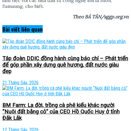
làm việc với các nhà đầu tư công nghệ lớn là Intel,
Samsung, cho biết.
Theo
BÁ TÂN
/sggp.org.vn
Bài viết
liên quan
Tập đoàn DDIC đồng hành cùng báo chí – Phát triển
để góp phần xây dựng quê hương, đất nước giàu
đẹp
21 Tháng Sáu, 2026
BM Farm: Lạ đời, trồng cà phê kiểu khác người
“Nuôi đất bằng cỏ” của CEO Hồ Quốc Huy ở tỉnh
Đắk Lắk
12 Tháng Sáu, 2026