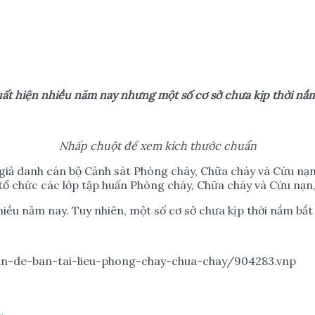
u
ấ
t hi
ệ
n nhi
ề
u năm nay nh
ư
ng m
ộ
t s
ố
c
ơ
s
ở
ch
ư
a k
ị
p th
ờ
i n
ắ
m
Nh
ấ
p chu
ộ
t đ
ể
xem kích th
ướ
c chu
ẩ
n
 giả danh cán bộ Cảnh sát Phòng cháy, Chữa cháy và Cứu nạn,
u tổ chức các lớp tập huấn Phòng cháy, Chữa cháy và Cứu nạn
iều năm nay. Tuy nhiên, một số cơ sở chưa kịp thời nắm bắt 
n-de-ban-tai-lieu-phong-chay-chua-chay/904283.vnp