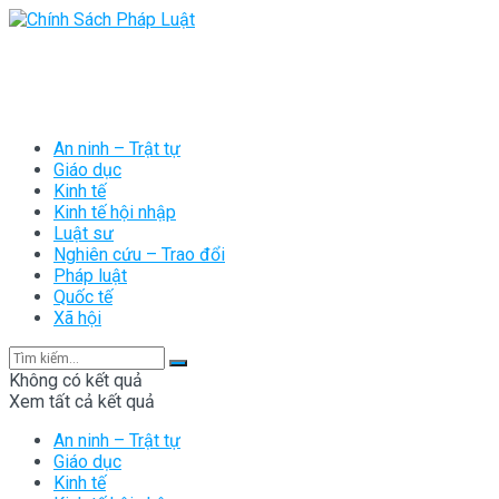
An ninh – Trật tự
Giáo dục
Kinh tế
Kinh tế hội nhập
Luật sư
Nghiên cứu – Trao đổi
Pháp luật
Quốc tế
Xã hội
Không có kết quả
Xem tất cả kết quả
An ninh – Trật tự
Giáo dục
Kinh tế