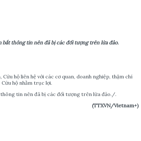
 b
ắ
t thông tin nên đã b
ị
các đ
ố
i t
ượ
ng trên l
ừ
a đ
ả
o.
 Cứu hộ liên hệ với các cơ quan, doanh nghiệp, thậm chí
, Cứu hộ nhằm trục lợi.
thông tin nên đã bị các đối tượng trên lừa đảo./.
(TTXVN/Vietnam+)