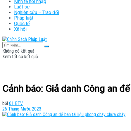
Kinh tế hội nhập
Luật sư
Nghiên cứu – Trao đổi
Pháp luật
Quốc tế
Xã hội
Không có kết quả
Xem tất cả kết quả
Cảnh báo: Giả danh Công an để 
bởi
01 BTV
26 Tháng Mười, 2023