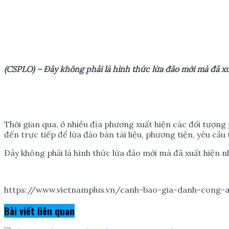
(CSPLO) – Đây không ph
ả
i là hình th
ứ
c l
ừ
a đ
ả
o m
ớ
i mà đã x
Thời gian qua, ở nhiều địa phương xuất hiện các đối tượng
đến trực tiếp để lừa đảo bán tài liệu, phương tiện, yêu cầ
Đây không phải là hình thức lừa đảo mới mà đã xuất hiện nh
https://www.vietnamplus.vn/canh-bao-gia-danh-cong-a
Bài viết
liên quan