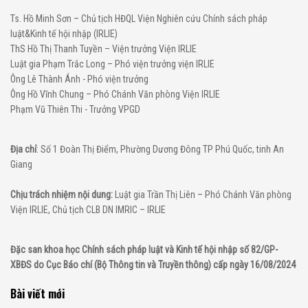
Ts. Hồ Minh Sơn – Chủ tịch HĐQL Viện Nghiên cứu Chính sách pháp
luật&Kinh tế hội nhập (IRLIE)
ThS Hồ Thị Thanh Tuyền – Viện trưởng Viện IRLIE
Luật gia Phạm Trắc Long – Phó viện trưởng viện IRLIE
Ông Lê Thành Ánh - Phó viện trưởng
Ông Hồ Vĩnh Chung – Phó Chánh Văn phòng Viện IRLIE
Phạm Vũ Thiên Thi - Trưởng VPGD
Địa chỉ
: Số 1 Đoàn Thị Điểm, Phường Dương Đông TP Phú Quốc, tinh An
Giang
Chịu trách nhiệm nội dung:
Luật gia Trần Thị Liên – Phó Chánh Văn phòng
Viện IRLIE, Chủ tịch CLB DN IMRIC – IRLIE
Đặc san khoa học Chính sách pháp luật và Kinh tế hội nhập số 82/GP-
XBĐS do Cục Báo chí (Bộ Thông tin và Truyền thông) cấp ngày 16/08/2024
Bài viết mới