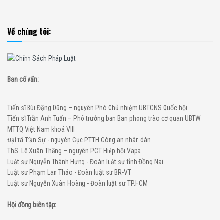
Về chúng tôi:
Ban cố vấn:
Tiến sĩ Bùi Đặng Dũng – nguyên Phó Chủ nhiệm UBTCNS Quốc hội
Tiến sĩ Trần Anh Tuấn – Phó trưởng ban Ban phong trào cơ quan UBTW
MTTQ Việt Nam khoá VIII
Đại tá Trần Sự - nguyên Cục PTTH Công an nhân dân
ThS. Lê Xuân Thăng – nguyên PCT Hiệp hội Vapa
Luật sư Nguyễn Thành Hưng - Đoàn luật sư tỉnh Đồng Nai
Luật sư Phạm Lan Thảo - Đoàn luật sư BR-VT
Luật sư Nguyễn Xuân Hoàng - Đoàn luật sư TP.HCM
Hội đồng biên tập: