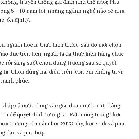
 không, truyền thống gia đình như thế nào); Phù
trong 5 – 10 năm tới, những ngành nghề nào có nhu
o, ổn định)”.
ọn ngành học là thực hiện trước, sau đó mới chọn
iáo dục tiên tiến, người ta đã thực hiện hàng chục
c rồi sáng suốt chọn đúng trường sau sẽ quyết
g ta. Chọn đúng hai điều trên, con em chúng ta và
ẽ hạnh phúc.
 khắp cả nước đang vào giai đoạn nước rút. Hàng
tin để quyết định tương lai. Rất mong trong thời
ọn trường của năm học 2023 này, học sinh và phụ
ng đắn và phụ hợp.