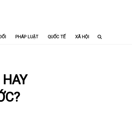
ĐỔI
PHÁP LUẬT
QUỐC TẾ
XÃ HỘI
 HAY
ỚC?