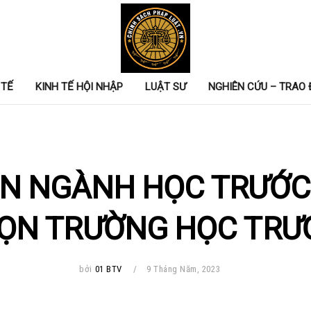
 TẾ
KINH TẾ HỘI NHẬP
LUẬT SƯ
NGHIÊN CỨU – TRAO 
N NGÀNH HỌC TRƯỚC
ỌN TRƯỜNG HỌC TRƯ
bởi
01 BTV
9 Tháng Năm, 2023