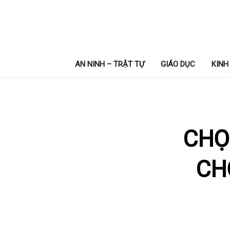
AN NINH – TRẬT TỰ
GIÁO DỤC
KINH
CHỌ
CH