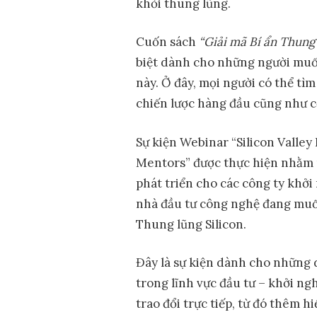
khỏi thung lũng.
Cuốn sách
“Gi
ả
i mã Bí
ẩ
n Thung 
biệt dành cho những người muốn
này. Ở đây, mọi người có thể tì
chiến lược hàng đầu cũng như c
Sự kiện Webinar “Silicon Valley 
Mentors” được thực hiện nhằm m
phát triển cho các công ty khởi
nhà đầu tư công nghệ đang muố
Thung lũng Silicon.
Đây là sự kiện dành cho những d
trong lĩnh vực đầu tư – khởi ng
trao đổi trực tiếp, từ đó thêm 