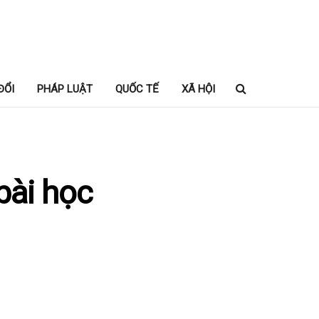
ĐỔI
PHÁP LUẬT
QUỐC TẾ
XÃ HỘI
bài học