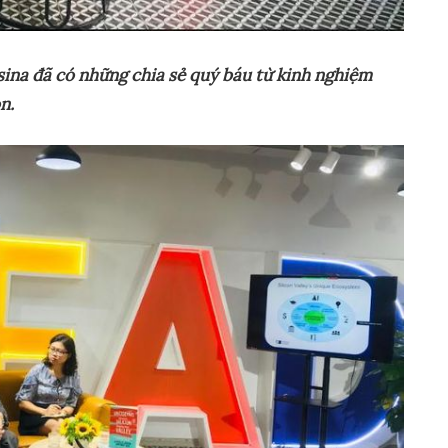
ina đã có nh
ữ
ng chia s
ẻ
quý báu t
ừ
kinh nghi
ệ
m
n.