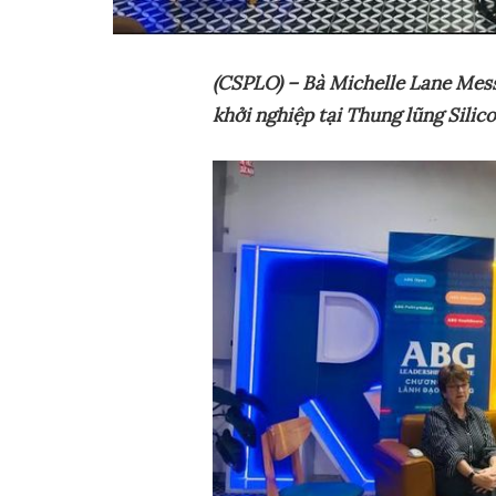
(CSPLO) – Bà Michelle Lane Mess
kh
ở
i nghi
ệ
p t
ạ
i Thung lũng Silico