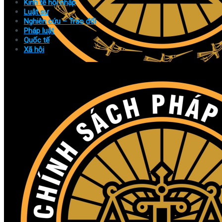
Kinh tế hội nhập
Luật sư
Nghiên cứu – Trao đổi
Pháp luật
Quốc tế
Xã hội