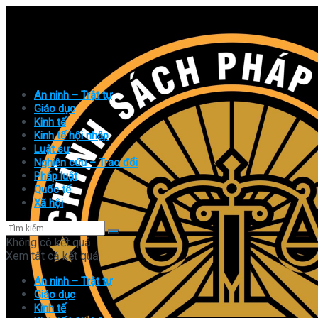
An ninh – Trật tự
Giáo dục
Kinh tế
Kinh tế hội nhập
Luật sư
Nghiên cứu – Trao đổi
Pháp luật
Quốc tế
Xã hội
Không có kết quả
Xem tất cả kết quả
An ninh – Trật tự
Giáo dục
Kinh tế