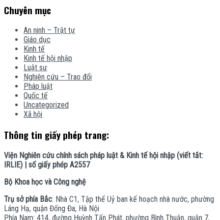
Chuyên mục
An ninh – Trật tự
Giáo dục
Kinh tế
Kinh tế hội nhập
Luật sư
Nghiên cứu – Trao đổi
Pháp luật
Quốc tế
Uncategorized
Xã hội
Thông tin giấy phép trang:
Viện Nghiên cứu chính sách pháp luật & Kinh tế hội nhập (viết tắt:
IRLIE) | số giấy phép A2557
Bộ Khoa học và Công nghệ
Trụ sở phía Bắc
: Nhà C1, Tập thể Uỷ ban kế hoạch nhà nước, phường
Láng Hạ, quận Đống Đa, Hà Nội
Phía Nam: 414, đường Huỳnh Tấn Phát, phường Bình Thuận, quận 7,