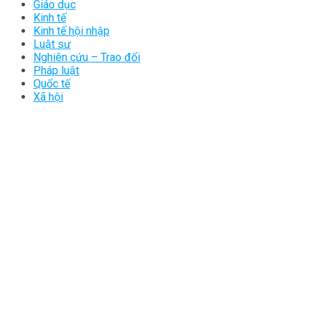
Giáo dục
Kinh tế
Kinh tế hội nhập
Luật sư
Nghiên cứu – Trao đổi
Pháp luật
Quốc tế
Xã hội