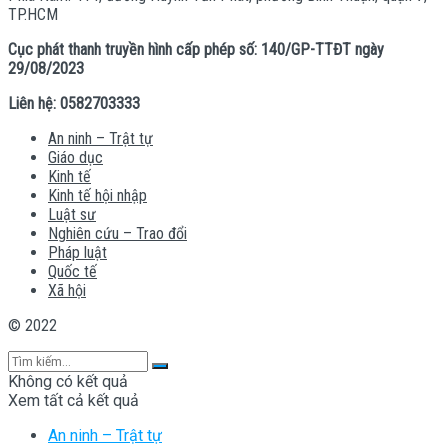
TP.HCM
Cục phát thanh truyền hình cấp phép số: 140/GP-TTĐT ngày
29/08/2023
Liên hệ: 0582703333
An ninh – Trật tự
Giáo dục
Kinh tế
Kinh tế hội nhập
Luật sư
Nghiên cứu – Trao đổi
Pháp luật
Quốc tế
Xã hội
© 2022
Không có kết quả
Xem tất cả kết quả
An ninh – Trật tự