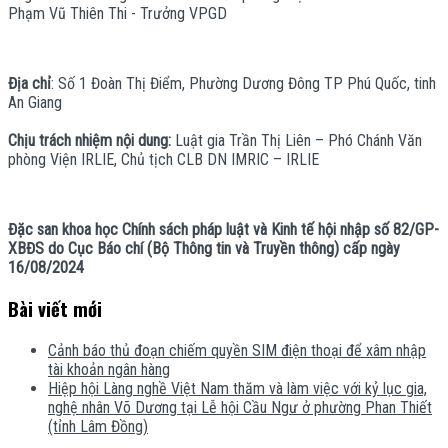
Phạm Vũ Thiên Thi - Trưởng VPGD
Địa chỉ
: Số 1 Đoàn Thị Điểm, Phường Dương Đông TP Phú Quốc, tinh
An Giang
Chịu trách nhiệm nội dung:
Luật gia Trần Thị Liên – Phó Chánh Văn
phòng Viện IRLIE, Chủ tịch CLB DN IMRIC – IRLIE
Đặc san khoa học Chính sách pháp luật và Kinh tế hội nhập số 82/GP-
XBĐS do Cục Báo chí (Bộ Thông tin và Truyền thông) cấp ngày
16/08/2024
Bài viết mới
Cảnh báo thủ đoạn chiếm quyền SIM điện thoại để xâm nhập
tài khoản ngân hàng
Hiệp hội Làng nghề Việt Nam thăm và làm việc với kỷ lục gia,
nghệ nhân Võ Dương tại Lễ hội Cầu Ngư ở phường Phan Thiết
(tỉnh Lâm Đồng)