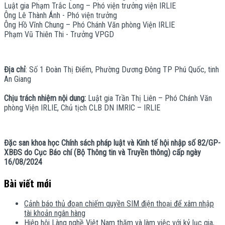
Luật gia Phạm Trắc Long – Phó viện trưởng viện IRLIE
Ông Lê Thành Ánh - Phó viện trưởng
Ông Hồ Vĩnh Chung – Phó Chánh Văn phòng Viện IRLIE
Phạm Vũ Thiên Thi - Trưởng VPGD
Địa chỉ
: Số 1 Đoàn Thị Điểm, Phường Dương Đông TP Phú Quốc, tinh
An Giang
Chịu trách nhiệm nội dung:
Luật gia Trần Thị Liên – Phó Chánh Văn
phòng Viện IRLIE, Chủ tịch CLB DN IMRIC – IRLIE
Đặc san khoa học Chính sách pháp luật và Kinh tế hội nhập số 82/GP-
XBĐS do Cục Báo chí (Bộ Thông tin và Truyền thông) cấp ngày
16/08/2024
Bài viết mới
Cảnh báo thủ đoạn chiếm quyền SIM điện thoại để xâm nhập
tài khoản ngân hàng
Hiệp hội Làng nghề Việt Nam thăm và làm việc với kỷ lục gia,