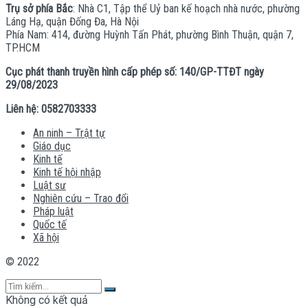
Trụ sở phía Bắc
: Nhà C1, Tập thể Uỷ ban kế hoạch nhà nước, phường
Láng Hạ, quận Đống Đa, Hà Nội
Phía Nam: 414, đường Huỳnh Tấn Phát, phường Bình Thuận, quận 7,
TP.HCM
Cục phát thanh truyền hình cấp phép số: 140/GP-TTĐT ngày
29/08/2023
Liên hệ: 0582703333
An ninh – Trật tự
Giáo dục
Kinh tế
Kinh tế hội nhập
Luật sư
Nghiên cứu – Trao đổi
Pháp luật
Quốc tế
Xã hội
© 2022
Không có kết quả