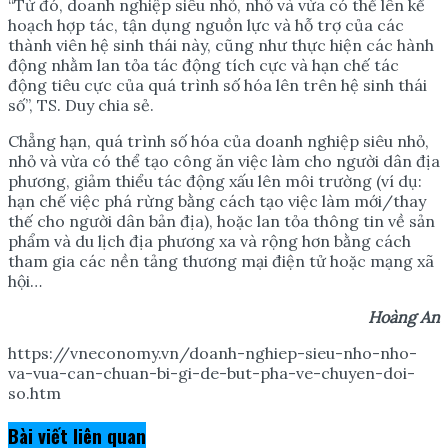
“Từ đó, doanh nghiệp siêu nhỏ, nhỏ và vừa có thể lên kế
hoạch hợp tác, tận dụng nguồn lực và hỗ trợ của các
thành viên hệ sinh thái này, cũng như thực hiện các hành
động nhằm lan tỏa tác động tích cực và hạn chế tác
động tiêu cực của quá trình số hóa lên trên hệ sinh thái
số”, TS. Duy chia sẻ.
Chẳng hạn, quá trình số hóa của doanh nghiệp siêu nhỏ,
nhỏ và vừa có thể tạo công ăn việc làm cho người dân địa
phương, giảm thiểu tác động xấu lên môi trường (ví dụ:
hạn chế việc phá rừng bằng cách tạo việc làm mới/thay
thế cho người dân bản địa), hoặc lan tỏa thông tin về sản
phẩm và du lịch địa phương xa và rộng hơn bằng cách
tham gia các nền tảng thương mại điện tử hoặc mạng xã
hội…
Hoàng An
https://vneconomy.vn/doanh-nghiep-sieu-nho-nho-
va-vua-can-chuan-bi-gi-de-but-pha-ve-chuyen-doi-
so.htm
Bài viết
liên quan