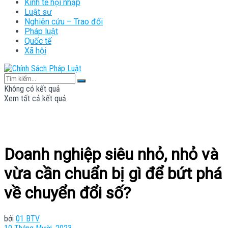
Kinh tế hội nhập
Luật sư
Nghiên cứu – Trao đổi
Pháp luật
Quốc tế
Xã hội
Không có kết quả
Xem tất cả kết quả
Doanh nghiệp siêu nhỏ, nhỏ và
vừa cần chuẩn bị gì để bứt phá
về chuyển đổi số?
bởi
01 BTV