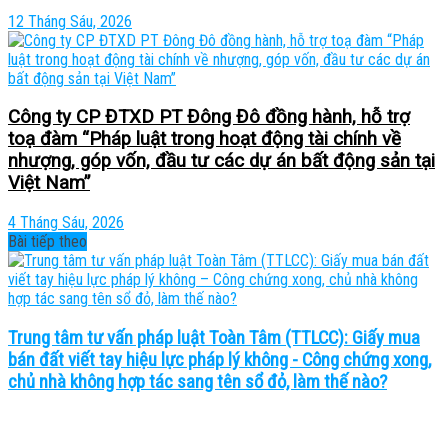
12 Tháng Sáu, 2026
Công ty CP ĐTXD PT Đông Đô đồng hành, hỗ trợ
toạ đàm “Pháp luật trong hoạt động tài chính về
nhượng, góp vốn, đầu tư các dự án bất động sản tại
Việt Nam”
4 Tháng Sáu, 2026
Bài tiếp theo
Trung tâm tư vấn pháp luật Toàn Tâm (TTLCC): Giấy mua
bán đất viết tay hiệu lực pháp lý không - Công chứng xong,
chủ nhà không hợp tác sang tên sổ đỏ, làm thế nào?