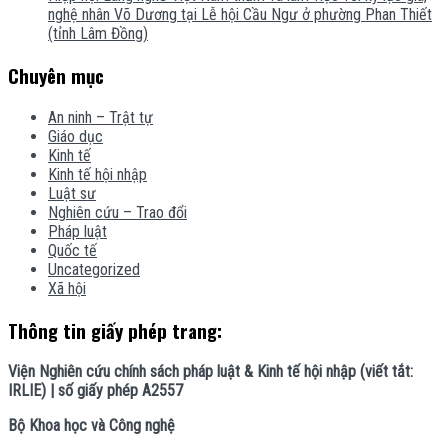
nghệ nhân Võ Dương tại Lễ hội Cầu Ngư ở phường Phan Thiết
(tỉnh Lâm Đồng)
Chuyên mục
An ninh – Trật tự
Giáo dục
Kinh tế
Kinh tế hội nhập
Luật sư
Nghiên cứu – Trao đổi
Pháp luật
Quốc tế
Uncategorized
Xã hội
Thông tin giấy phép trang:
Viện Nghiên cứu chính sách pháp luật & Kinh tế hội nhập (viết tắt:
IRLIE) | số giấy phép A2557
Bộ Khoa học và Công nghệ