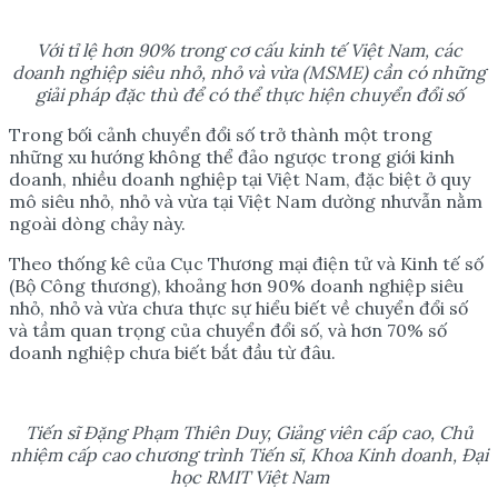
V
ớ
i t
ỉ
l
ệ
h
ơ
n 90% trong c
ơ
c
ấ
u kinh t
ế
Vi
ệ
t Nam, các
doanh nghi
ệ
p siêu nh
ỏ
, nh
ỏ
và v
ừ
a (MSME) c
ầ
n có nh
ữ
ng
gi
ả
i pháp đ
ặ
c thù đ
ể
có th
ể
th
ự
c hi
ệ
n chuy
ể
n đ
ổ
i s
ố
Trong bối cảnh chuyển đổi số trở thành một trong
những xu hướng không thể đảo ngược trong giới kinh
doanh, nhiều doanh nghiệp tại Việt Nam, đặc biệt ở quy
mô siêu nhỏ, nhỏ và vừa tại Việt Nam dường nhưvẫn nằm
ngoài dòng chảy này.
Theo thống kê của Cục Thương mại điện tử và Kinh tế số
(Bộ Công thương), khoảng hơn 90% doanh nghiệp siêu
nhỏ, nhỏ và vừa chưa thực sự hiểu biết về chuyển đổi số
và tầm quan trọng của chuyển đổi số, và hơn 70% số
doanh nghiệp chưa biết bắt đầu từ đâu.
Ti
ế
n sĩ Đ
ặ
ng Ph
ạ
m Thiên Duy, Gi
ả
ng viên c
ấ
p cao, Ch
ủ
nhi
ệ
m c
ấ
p cao ch
ươ
ng trình Ti
ế
n sĩ, Khoa Kinh doanh, Đ
ạ
i
h
ọ
c RMIT Vi
ệ
t Nam