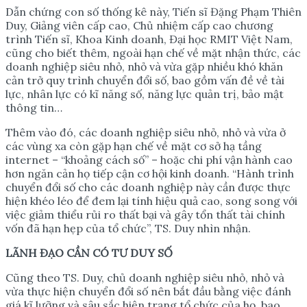
Dẫn chứng con số thống kê này, Tiến sĩ Đặng Phạm Thiên
Duy, Giảng viên cấp cao, Chủ nhiệm cấp cao chương
trình Tiến sĩ, Khoa Kinh doanh, Đại học RMIT Việt Nam,
cũng cho biết thêm, ngoài hạn chế về mặt nhận thức, các
doanh nghiệp siêu nhỏ, nhỏ và vừa gặp nhiều khó khăn
cản trở quy trình chuyển đổi số, bao gồm vấn đề về tài
lực, nhân lực có kĩ năng số, năng lực quản trị, bảo mật
thông tin…
Thêm vào đó, các doanh nghiệp siêu nhỏ, nhỏ và vừa ở
các vùng xa còn gặp hạn chế về mặt cơ sở hạ tầng
internet – “khoảng cách số” – hoặc chi phí vận hành cao
hơn ngăn cản họ tiếp cận cơ hội kinh doanh. “Hành trình
chuyển đổi số cho các doanh nghiệp này cần được thực
hiện khéo léo để đem lại tính hiệu quả cao, song song với
việc giảm thiểu rủi ro thất bại và gây tổn thất tài chính
vốn đã hạn hẹp của tổ chức”, TS. Duy nhìn nhận.
LÃNH Đ
Ạ
O C
Ầ
N CÓ T
Ư
DUY S
Ố
Cũng theo TS. Duy, chủ doanh nghiệp siêu nhỏ, nhỏ và
vừa thực hiện chuyển đổi số nên bắt đầu bằng việc đánh
giá kĩ lưỡng và sâu sắc hiện trạng tổ chức của họ, bao