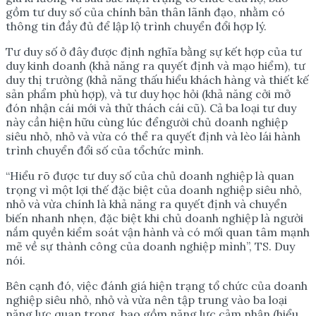
gồm tư duy số của chính bản thân lãnh đạo, nhằm có
thông tin đầy đủ để lập lộ trình chuyển đổi hợp lý.
Tư duy số ở đây được định nghĩa bằng sự kết hợp của tư
duy kinh doanh (khả năng ra quyết định và mạo hiểm), tư
duy thị trường (khả năng thấu hiểu khách hàng và thiết kế
sản phẩm phù hợp), và tư duy học hỏi (khả năng cởi mở
đón nhận cái mới và thử thách cái cũ). Cả ba loại tư duy
này cần hiện hữu cùng lúc đểngười chủ doanh nghiệp
siêu nhỏ, nhỏ và vừa có thể ra quyết định và lèo lái hành
trình chuyển đổi số của tổchức mình.
“Hiểu rõ được tư duy số của chủ doanh nghiệp là quan
trọng vì một lợi thế đặc biệt của doanh nghiệp siêu nhỏ,
nhỏ và vừa chính là khả năng ra quyết định và chuyển
biến nhanh nhẹn, đặc biệt khi chủ doanh nghiệp là người
nắm quyền kiểm soát vận hành và có mối quan tâm mạnh
mẽ về sự thành công của doanh nghiệp mình”, TS. Duy
nói.
Bên cạnh đó, việc đánh giá hiện trạng tổ chức của doanh
nghiệp siêu nhỏ, nhỏ và vừa nên tập trung vào ba loại
năng lực quan trọng, bao gồm năng lực cảm nhận (hiểu