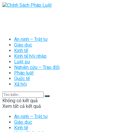
An ninh – Trật tự
Giáo dục
Kinh tế
Kinh tế hội nhập
Luật sư
Nghiên cứu – Trao đổi
Pháp luật
Quốc tế
Xã hội
Không có kết quả
Xem tất cả kết quả
An ninh – Trật tự
Giáo dục
Kinh tế