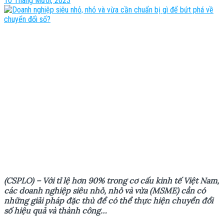
10 Tháng Mười, 2023
(CSPLO) – V
ớ
i t
ỉ
l
ệ
h
ơ
n 90% trong c
ơ
c
ấ
u kinh t
ế
Vi
ệ
t Nam,
các doanh nghi
ệ
p siêu nh
ỏ
, nh
ỏ
và v
ừ
a (MSME) c
ầ
n có
nh
ữ
ng gi
ả
i pháp đ
ặ
c thù đ
ể
có th
ể
th
ự
c hi
ệ
n chuy
ể
n đ
ổ
i
s
ố
hi
ệ
u qu
ả
và thành công…