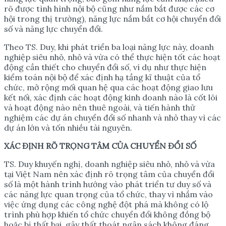
rõ được tình hình nội bộ cũng như nắm bắt được các cơ
hội trong thị trường), năng lực nắm bắt cơ hội chuyển đổi
số và năng lực chuyển đổi.
Theo TS. Duy, khi phát triển ba loại năng lực này, doanh
nghiệp siêu nhỏ, nhỏ và vừa có thể thực hiện tốt các hoạt
động cần thiết cho chuyển đổi số, ví dụ như thực hiện
kiểm toán nội bộ để xác định hạ tầng kĩ thuật của tổ
chức, mở rộng mối quan hệ qua các hoạt động giao lưu
kết nối, xác định các hoạt động kinh doanh nào là cốt lõi
và hoạt động nào nên thuê ngoài, và tiến hành thử
nghiệm các dự án chuyển đổi số nhanh và nhỏ thay vì các
dự án lớn và tốn nhiều tài nguyên.
XÁC Đ
Ị
NH RÕ TR
Ọ
NG TÂM C
Ủ
A CHUY
Ể
N Đ
Ổ
I S
Ố
TS. Duy khuyến nghị, doanh nghiệp siêu nhỏ, nhỏ và vừa
tại Việt Nam nên xác định rõ trọng tâm của chuyển đổi
số là một hành trình hướng vào phát triển tư duy số và
các năng lực quan trọng của tổ chức, thay vì nhắm vào
việc ứng dụng các công nghệ đột phá mà không có lộ
trình phù hợp khiến tổ chức chuyển đổi không đồng bộ
hoặc bị thất bại, gây thất thoát ngân sách không đáng