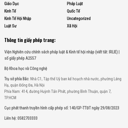
Giáo Dục
Pháp Luật
Kinh Tế
Quốc Tế
Kinh Tế Hội Nhập
Uncategorized
Luật Sư
Xã Hội
Thông tin giấy phép trang:
Viện Nghiên cứu chính sách pháp luật & Kinh tế hội nhập (viết tắt: IRLIE) |
số giấy phép A2557
Bộ Khoa học và Công nghệ
Trụ sở phía Bắc
: Nhà C1, Tập thể Uỷ ban kế hoạch nhà nước, phường Láng
Hạ, quận Đống Đa, Hà Nội
Phía Nam: 414, đường Huỳnh Tấn Phát, phường Bình Thuận, quận 7,
TP.HCM
Cục phát thanh truyền hình cấp phép số: 140/GP-TTĐT ngày 29/08/2023
Liên hệ: 0582703333