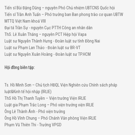
Tiến sĩ Bùi Đặng Dũng – nguyên Phó Chủ nhiệm UBTCNS Quốc hội
Tiến sĩ Trần Anh Tuấn – Phó trưởng ban Ban phong trào cơ quan UBTW
MTTQ Việt Nam khoá VIII
Đại tá Trần Sự - nguyên Cục PTTH Công an nhân dân
ThS. Lê Xuân Thăng – nguyên PCT Hiệp hội Vapa
Luật sư Nguyễn Thành Hưng - Đoàn luật sư tỉnh Đồng Nai
Luật sư Phạm Lan Thảo - Đoàn luật sư BR-VT
Luật sư Nguyễn Xuân Hoàng - Đoàn luật sư TP.HCM
Hội đồng biên tập:
Ts. Hồ Minh Sơn – Chủ tịch HĐQL Viện Nghiên cứu Chính sách pháp
luật&Kinh tế hội nhập (IRLIE)
ThS Hồ Thị Thanh Tuyền – Viện trưởng Viện IRLIE
Luật gia Phạm Trắc Long – Phó viện trưởng viện IRLIE
Ông Lê Thành Ánh - Phó viện trưởng
Ông Hồ Vĩnh Chung – Phó Chánh Văn phòng Viện IRLIE
Phạm Vũ Thiên Thi - Trưởng VPGD