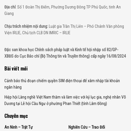
Địa chỉ
: Số 1 Đoàn Thị Điểm, Phường Dương Đông TP Phú Quốc, tinh An
Giang
Chịu trách nhiệm nội dung:
Luật gia Trần Thị Liên – Phó Chánh Văn phòng
Viện IRLIE, Chủ tịch CLB DN IMRIC – IRLIE
Đặc san khoa học Chính sách pháp luật và Kinh tế hội nhập số 82/GP-
XBĐS do Cục Báo chí (Bộ Thông tin và Truyền thông) cấp ngày 16/08/2024
Bài viết mới
Cảnh báo thủ đoạn chiếm quyền SIM điện thoại để xâm nhập tài khoản
ngân hàng
Hiệp hội Làng nghề Việt Nam thăm và làm việc với kỷ lục gia, nghệ nhân Võ
Dương tại Lễ hội Cầu Ngư ở phường Phan Thiết (tỉnh Lâm Đồng)
Chuyên mục
An Ninh – Trật Tự
Nghiên Cứu – Trao Đổi