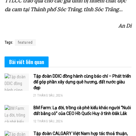
TTLCC trao quà cho các gia đình bị nhiễm chất độc
da cam tại Thành phố Sóc Trăng, tỉnh Sóc Trăng…
An Di
Tags:
featured
Bài viết
liên quan
Tập đoàn DDIC đồng hành cùng báo chí – Phát triển
để góp phần xây dựng quê hương, đất nước giàu
đẹp
21 THÁNG SÁU, 2026
BM Farm: Lạ đời, trồng cà phê kiểu khác người “Nuôi
đất bằng cỏ” của CEO Hồ Quốc Huy ở tỉnh Đắk Lắk
12 THÁNG SÁU, 2026
Tập đoàn CALGARY Việt Nam hợp tác thoả thuận,