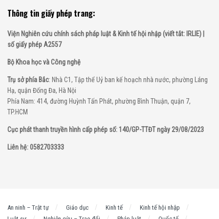
Thông tin giấy phép trang:
Viện Nghiên cứu chính sách pháp luật & Kinh tế hội nhập (viết tắt: IRLIE) |
số giấy phép A2557
Bộ Khoa học và Công nghệ
Trụ sở phía Bắc
: Nhà C1, Tập thể Uỷ ban kế hoạch nhà nước, phường Láng
Hạ, quận Đống Đa, Hà Nội
Phía Nam: 414, đường Huỳnh Tấn Phát, phường Bình Thuận, quận 7,
TP.HCM
Cục phát thanh truyền hình cấp phép số: 140/GP-TTĐT ngày 29/08/2023
Liên hệ: 0582703333
An ninh – Trật tự
Giáo dục
Kinh tế
Kinh tế hội nhập
Luật sư
Nghiên cứu – Trao đổi
Pháp luật
Quốc tế