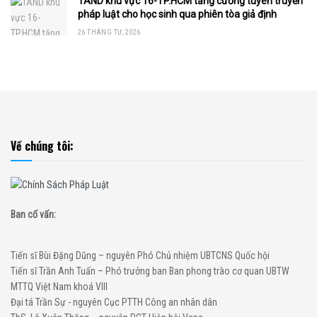
TAND khu vực 16-TP.HCM tăng cường tuyên truyền
pháp luật cho học sinh qua phiên tòa giả định
26 THÁNG TƯ, 2026
Về chúng tôi:
Ban cố vấn:
Tiến sĩ Bùi Đặng Dũng – nguyên Phó Chủ nhiệm UBTCNS Quốc hội
Tiến sĩ Trần Anh Tuấn – Phó trưởng ban Ban phong trào cơ quan UBTW
MTTQ Việt Nam khoá VIII
Đại tá Trần Sự - nguyên Cục PTTH Công an nhân dân