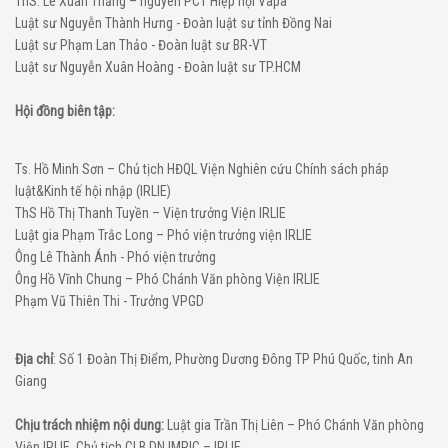
ThS. Lê Xuân Thăng – nguyên PCT Hiệp hội Vapa
Luật sư Nguyễn Thành Hưng - Đoàn luật sư tỉnh Đồng Nai
Luật sư Phạm Lan Thảo - Đoàn luật sư BR-VT
Luật sư Nguyễn Xuân Hoàng - Đoàn luật sư TP.HCM
Hội đồng biên tập:
Ts. Hồ Minh Sơn – Chủ tịch HĐQL Viện Nghiên cứu Chính sách pháp
luật&Kinh tế hội nhập (IRLIE)
ThS Hồ Thị Thanh Tuyền – Viện trưởng Viện IRLIE
Luật gia Phạm Trắc Long – Phó viện trưởng viện IRLIE
Ông Lê Thành Ánh - Phó viện trưởng
Ông Hồ Vĩnh Chung – Phó Chánh Văn phòng Viện IRLIE
Phạm Vũ Thiên Thi - Trưởng VPGD
Địa chỉ
: Số 1 Đoàn Thị Điểm, Phường Dương Đông TP Phú Quốc, tinh An
Giang
Chịu trách nhiệm nội dung:
Luật gia Trần Thị Liên – Phó Chánh Văn phòng
Viện IRLIE, Chủ tịch CLB DN IMRIC – IRLIE