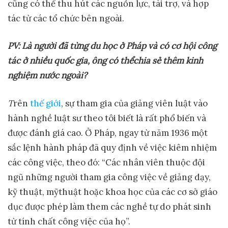
cũng có thể thu hút các nguồn lực, tài trợ, và hợp
tác từ các tổ chức bên ngoài.
PV:
Là ng
ườ
i đã t
ừ
ng du h
ọ
c
ở
Pháp và có c
ơ
h
ộ
i công
tác
ở
nhi
ề
u qu
ố
c gia, ông có th
ể
chia s
ẻ
thêm kinh
nghi
ệ
m n
ướ
c ngoài?
T
rên
thế giới
, sự tham gia của giảng viên luật vào
hành nghề luật sư theo tôi biết là rất phổ biến và
được đánh giá cao. Ở Pháp, ngay từ năm 1936 một
sắc lệnh hành pháp đã quy định về việc kiêm nhiệm
các công việc, theo đó: “Các nhân viên thuộc đội
ngũ những người tham gia công việc về giảng dạy,
kỹ thuật, mỹthuật hoặc khoa học của các cơ sở giáo
dục được phép làm them các nghề tự do phát sinh
từ tính chất công việc của họ”.