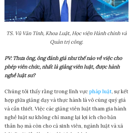
TS. Vũ Văn Tính, Khoa Lu
ậ
t, H
ọ
c vi
ệ
n Hành chính và
Qu
ả
n tr
ị
công.
PV: Th
ư
a ông, ông đánh giá nh
ư
th
ế
nào v
ề
vi
ệ
c cho
phép viên ch
ứ
c, nh
ấ
t là gi
ả
ng viên lu
ậ
t, đ
ượ
c hành
ngh
ề
lu
ậ
t s
ư
?
Chúng tôi thấy rằng trong lĩnh vực
pháp luật
, sự kết
hợp giữa giảng dạy và thực hành là vô cùng quý giá
và cần thiết. Việc các giảng viên luật tham gia hành
nghề luật sư không chỉ mang lại lợi ích cho bản
thân họ mà còn cho cả sinh viên, ngành luật và xã