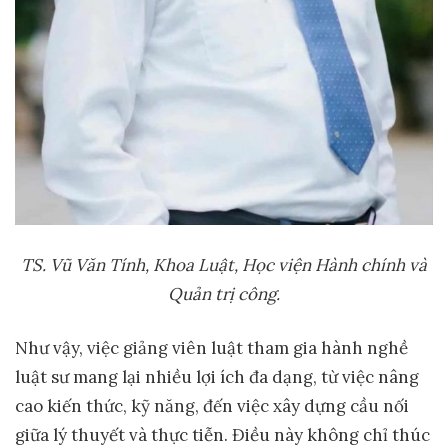
TS. Vũ Văn Tính, Khoa Lu
ậ
t, H
ọ
c vi
ệ
n Hành chính và
Qu
ả
n tr
ị
công.
Như vậy, việc giảng viên luật tham gia hành nghề
luật sư mang lại nhiều lợi ích đa dạng, từ việc nâng
cao kiến thức, kỹ năng, đến việc xây dựng cầu nối
giữa lý thuyết và thực tiễn. Điều này không chỉ thúc