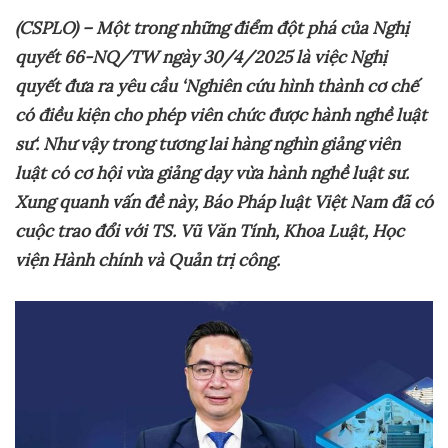
(CSPLO) – M
ộ
t trong nh
ữ
ng đi
ể
m đ
ộ
t phá c
ủ
a Ngh
ị
quy
ế
t 66-NQ/TW ngày 30/4/2025 là vi
ệ
c Ngh
ị
quy
ế
t đ
ư
a ra yêu c
ầ
u ‘Nghiên c
ứ
u hình thành c
ơ
ch
ế
có đi
ề
u ki
ệ
n cho phép viên ch
ứ
c đ
ượ
c hành ngh
ề
lu
ậ
t
s
ư
‘. Nh
ư
v
ậ
y trong t
ươ
ng lai hàng nghìn gi
ả
ng viên
lu
ậ
t có c
ơ
h
ộ
i v
ừ
a gi
ả
ng d
ạ
y v
ừ
a hành ngh
ề
lu
ậ
t s
ư
.
Xung quanh v
ấ
n đ
ề
này, Báo Pháp lu
ậ
t Vi
ệ
t Nam đã có
cu
ộ
c trao đ
ổ
i v
ớ
i TS. Vũ Văn Tính, Khoa Lu
ậ
t, H
ọ
c
vi
ệ
n Hành chính và Qu
ả
n tr
ị
công.