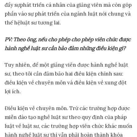
đẩy sựphát triển cá nhân của giảng viên mà còn góp
phần vào sự phát triển của ngành luật nói chung và
thế hệluật sư tương lai.
PV: Theo ông, n
ế
u cho phép cho phép viên ch
ứ
c đ
ượ
c
hành ngh
ề
lu
ậ
t s
ư
c
ầ
n b
ả
o đ
ả
m nh
ữ
ng đi
ề
u ki
ệ
n gì?
Tuy nhiên, để một giảng viên được hành nghề luật
sư, theo tôi cần đảm bảo hai điều kiện chính sau:
điều kiện về chuyên môn và điều kiện về xung đột
lợi ích.
Điều kiện về chuyên môn. Trừ các trường hợp được
miễn đào tạo nghề luật sư theo quy định của pháp
luật về luật sư, các trường hợp viên chức khác muốn
hành nghề luật sư thì vẫn phải hoàn thành khóa