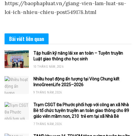
https://baophapluat.vn/giang-vien-lam-luat-su-
loi-ich-nhieu-chieu-post549178.html
Bài viết
liên quan
Tập huấn kỹ năng lái xe an toàn – Tuyên truyền
Luật giao thông cho học sinh
10 THÁNG NĂM, 2026
Nhiều hoạt động ấn tượng tại Vòng Chung kết
InnoGreenLife 2025–2026
9 THÁNG NĂM, 2026
Trạm CSGT Đa Phước phối hợp với công an xã Nhà
Bè tổ chức tuyên truyền an toàn giao thông cho 89
giáo viên mầm non, 210 trẻ em tại xã Nhà Bè
7 THÁNG NĂM, 2026