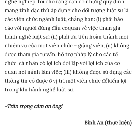
nghề nghiệp, tôi cho rằng cần có những quy định
mang tính đặc thù áp dụng cho đối tượng luật sư là
các viên chức ngành luật, chẳng hạn: (i) phải báo
cáo với người đứng đầu cơquan về việc tham gia
hành nghề luật sư; (ii) phải ưu tiên hoàn thành mọi
nhiệm vụ của một viên chức – giảng viên; (ii) không
được tham gia tư vấn, hỗ trợ pháp lý cho các tổ
chức, cá nhân có lợi ích đối lập với lợi ích của cơ
quan nơi mình làm việc; (iii) không được sử dụng các
thông tin có được ở vị trí một viên chức đểkiếm lợi
trong khi hành nghề luật sư.
-Trân tr
ọ
ng cám
ơ
n ông!
Bình An (th
ự
c hi
ệ
n)