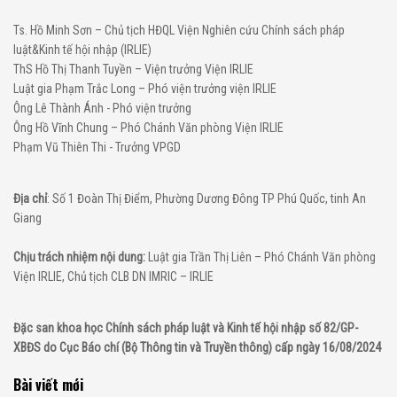
Ts. Hồ Minh Sơn – Chủ tịch HĐQL Viện Nghiên cứu Chính sách pháp
luật&Kinh tế hội nhập (IRLIE)
ThS Hồ Thị Thanh Tuyền – Viện trưởng Viện IRLIE
Luật gia Phạm Trắc Long – Phó viện trưởng viện IRLIE
Ông Lê Thành Ánh - Phó viện trưởng
Ông Hồ Vĩnh Chung – Phó Chánh Văn phòng Viện IRLIE
Phạm Vũ Thiên Thi - Trưởng VPGD
Địa chỉ
: Số 1 Đoàn Thị Điểm, Phường Dương Đông TP Phú Quốc, tinh An
Giang
Chịu trách nhiệm nội dung:
Luật gia Trần Thị Liên – Phó Chánh Văn phòng
Viện IRLIE, Chủ tịch CLB DN IMRIC – IRLIE
Đặc san khoa học Chính sách pháp luật và Kinh tế hội nhập số 82/GP-
XBĐS do Cục Báo chí (Bộ Thông tin và Truyền thông) cấp ngày 16/08/2024
Bài viết mới