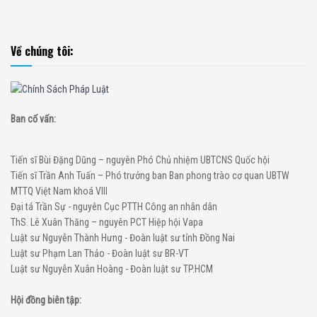
Về chúng tôi:
Ban cố vấn:
Tiến sĩ Bùi Đặng Dũng – nguyên Phó Chủ nhiệm UBTCNS Quốc hội
Tiến sĩ Trần Anh Tuấn – Phó trưởng ban Ban phong trào cơ quan UBTW
MTTQ Việt Nam khoá VIII
Đại tá Trần Sự - nguyên Cục PTTH Công an nhân dân
ThS. Lê Xuân Thăng – nguyên PCT Hiệp hội Vapa
Luật sư Nguyễn Thành Hưng - Đoàn luật sư tỉnh Đồng Nai
Luật sư Phạm Lan Thảo - Đoàn luật sư BR-VT
Luật sư Nguyễn Xuân Hoàng - Đoàn luật sư TP.HCM
Hội đồng biên tập: