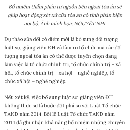
B
ổ
nhi
ệ
m th
ẩ
m phán t
ừ
ngu
ồ
n bên ngoài tòa án s
ẽ
giúp ho
ạ
t đ
ộ
ng xét x
ử
c
ủ
a tòa án có tính ph
ả
n bi
ệ
n
n
ộ
i b
ộ
.
Ả
nh minh h
ọ
a: NGUY
Ệ
T NHI
Dự thảo sửa đổi có điểm mới là bổ sung đối tượng
luật sư, giảng viên ĐH và làm rõ tổ chức mà các đối
tượng ngoài tòa án có thể được tuyển chọn đang
làm việc là tổ chức chính trị, tổ chức chính trị – xã
hội, tổ chức chính trị – xã hội – nghề nghiệp, tổ
chức xã hội – nghề nghiệp.
Nếu xét kỹ, việc bổ sung luật sư, giảng viên ĐH
không thực sự là bước đột phá so với Luật Tổ chức
TAND năm 2014. Bởi lẽ Luật Tổ chức TAND năm
2014 đã ghi nhận khả năng bổ nhiệm những chuyên