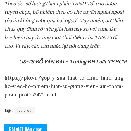
Theo đó, s
ố
l
ượ
ng th
ẩ
m phán TAND T
ố
i cao đ
ượ
c
tuy
ể
n ch
ọ
n, b
ổ
nhi
ệ
m theo c
ơ
ch
ế
tuy
ể
n ng
ườ
i ngoài
tòa án không v
ượ
t quá hai ng
ườ
i. Tuy nhiên, d
ự
th
ả
o
ch
ư
a quy đ
ị
nh rõ vi
ệ
c gi
ớ
i h
ạ
n này so v
ớ
i t
ừ
ng l
ầ
n
b
ổ
nhi
ệ
m hay
ở
cùng m
ộ
t th
ờ
i đi
ể
m c
ủ
a TAND T
ố
i
cao. Vì v
ậ
y, c
ầ
n cân nh
ắ
c l
ạ
i n
ộ
i dung trên.
GS-TS Đ
Ỗ
VĂN Đ
Ạ
I – Tr
ườ
ng ĐH Lu
ậ
t TP.HCM
https://plo.vn/gop-y-sua-luat-to-chuc-tand-ung-
ho-viec-bo-nhiem-luat-su-giang-vien-lam-tham-
phan-post753471.html
Tags:
featured
Bài viết
liên quan