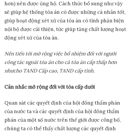
hơn) nên được ủng hộ. Cách thức bổ sung như vậy
sẽ giúp hệ thống tòa án có được những cá nhân tốt,
giúp hoạt động xét xử của tòa án có tính phản biện
nội bộ được cải thiện, tức giúp tăng chất lượng hoạt
động xét xử của tòa án.
Nên ti
ế
n t
ớ
i m
ở
r
ộ
ng vi
ệ
c b
ổ
nhi
ệ
m đ
ố
i v
ớ
i ng
ườ
i
công tác ngoài tòa án cho c
ả
tòa án c
ấ
p th
ấ
p h
ơ
n
nh
ư
cho TAND C
ấ
p cao, TAND c
ấ
p t
ỉ
nh.
Cân nh
ắ
c m
ở
r
ộ
ng đ
ố
i v
ớ
i tòa c
ấ
p d
ướ
i
Quan sát các quyết định của hội đồng thẩm phán
của nước ta và các quyết định của hội đồng thẩm
phán của một số nước trên thế giới được công bố,
chúng ta có thể thấy chất lượng các quyết định