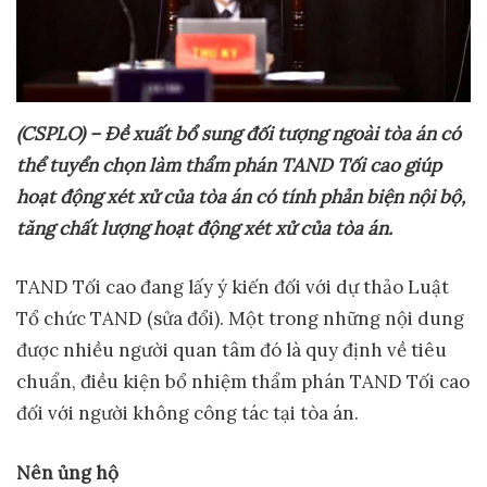
(CSPLO) – Đ
ề
xu
ấ
t b
ổ
sung đ
ố
i t
ượ
ng ngoài tòa án có
th
ể
tuy
ể
n ch
ọ
n làm th
ẩ
m phán TAND T
ố
i cao giúp
ho
ạ
t đ
ộ
ng xét x
ử
c
ủ
a tòa án có tính ph
ả
n bi
ệ
n n
ộ
i b
ộ
,
tăng ch
ấ
t l
ượ
ng ho
ạ
t đ
ộ
ng xét x
ử
c
ủ
a tòa án.
TAND Tối cao đang lấy ý kiến đối với dự thảo Luật
Tổ chức TAND (sửa đổi). Một trong những nội dung
được nhiều người quan tâm đó là quy định về tiêu
chuẩn, điều kiện bổ nhiệm thẩm phán TAND Tối cao
đối với người không công tác tại tòa án.
Nên
ủ
ng h
ộ