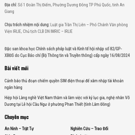
Địa chỉ
: Số 1 Đoàn Thị Điểm, Phường Dương Đông TP Phú Quốc, tinh An
Giang
Chịu trách nhiệm nội dung:
Luật gia Trần Thị Liên – Phó Chánh Văn phòng
Viện IRLIE, Chủ tịch CLB DN IMRIC – IRLIE
Đặc san khoa học Chính sách pháp luật và Kinh tế hội nhập số 82/GP-
XBĐS do Cục Báo chí (Bộ Thông tin và Truyền thông) cấp ngày 16/08/2024
Bài viết mới
Cảnh báo thủ đoạn chiếm quyền SIM điện thoại để xâm nhập tài khoản
ngân hàng
Hiệp hội Làng nghề Việt Nam thăm và làm việc với kỷ lục gia, nghệ nhân Võ
Dương tại Lễ hội Cầu Ngư ở phường Phan Thiết (tỉnh Lâm Đồng)
Chuyên mục
An Ninh – Trật Tự
Nghiên Cứu – Trao Đổi