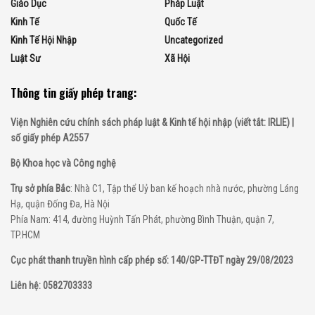
Giáo Dục
Pháp Luật
Kinh Tế
Quốc Tế
Kinh Tế Hội Nhập
Uncategorized
Luật Sư
Xã Hội
Thông tin giấy phép trang:
Viện Nghiên cứu chính sách pháp luật & Kinh tế hội nhập (viết tắt: IRLIE) |
số giấy phép A2557
Bộ Khoa học và Công nghệ
Trụ sở phía Bắc
: Nhà C1, Tập thể Uỷ ban kế hoạch nhà nước, phường Láng
Hạ, quận Đống Đa, Hà Nội
Phía Nam: 414, đường Huỳnh Tấn Phát, phường Bình Thuận, quận 7,
TP.HCM
Cục phát thanh truyền hình cấp phép số: 140/GP-TTĐT ngày 29/08/2023
Liên hệ: 0582703333