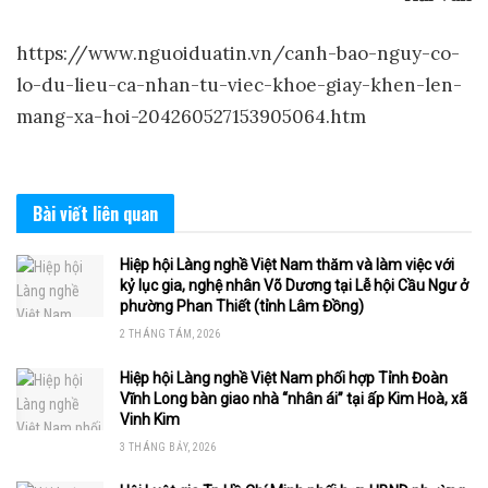
https://www.nguoiduatin.vn/canh-bao-nguy-co-
lo-du-lieu-ca-nhan-tu-viec-khoe-giay-khen-len-
mang-xa-hoi-204260527153905064.htm
Bài viết
liên quan
Hiệp hội Làng nghề Việt Nam thăm và làm việc với
kỷ lục gia, nghệ nhân Võ Dương tại Lễ hội Cầu Ngư ở
phường Phan Thiết (tỉnh Lâm Đồng)
2 THÁNG TÁM, 2026
Hiệp hội Làng nghề Việt Nam phối hợp Tỉnh Đoàn
Vĩnh Long bàn giao nhà “nhân ái” tại ấp Kim Hoà, xã
Vinh Kim
3 THÁNG BẢY, 2026