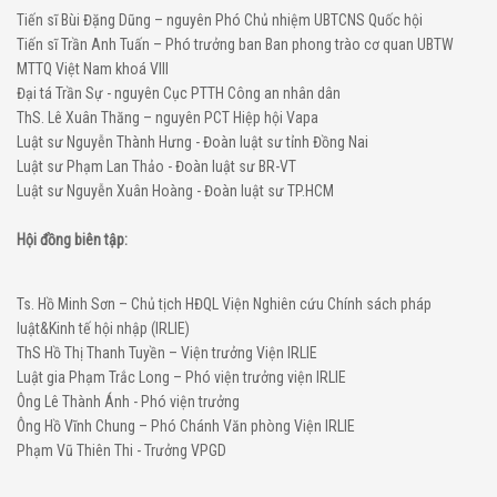
Tiến sĩ Bùi Đặng Dũng – nguyên Phó Chủ nhiệm UBTCNS Quốc hội
Tiến sĩ Trần Anh Tuấn – Phó trưởng ban Ban phong trào cơ quan UBTW
MTTQ Việt Nam khoá VIII
Đại tá Trần Sự - nguyên Cục PTTH Công an nhân dân
ThS. Lê Xuân Thăng – nguyên PCT Hiệp hội Vapa
Luật sư Nguyễn Thành Hưng - Đoàn luật sư tỉnh Đồng Nai
Luật sư Phạm Lan Thảo - Đoàn luật sư BR-VT
Luật sư Nguyễn Xuân Hoàng - Đoàn luật sư TP.HCM
Hội đồng biên tập:
Ts. Hồ Minh Sơn – Chủ tịch HĐQL Viện Nghiên cứu Chính sách pháp
luật&Kinh tế hội nhập (IRLIE)
ThS Hồ Thị Thanh Tuyền – Viện trưởng Viện IRLIE
Luật gia Phạm Trắc Long – Phó viện trưởng viện IRLIE
Ông Lê Thành Ánh - Phó viện trưởng
Ông Hồ Vĩnh Chung – Phó Chánh Văn phòng Viện IRLIE
Phạm Vũ Thiên Thi - Trưởng VPGD