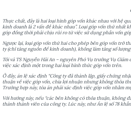
Th
ự
c ch
ấ
t, đây là hai lo
ạ
i hình góp v
ố
n khác nhau v
ớ
i h
ệ
qu
kinh doanh là 2 v
ấ
n đ
ề
khác nhau”. Lo
ạ
i góp v
ố
n th
ứ
nh
ấ
t k
góp đ
ồ
ng th
ờ
i ph
ả
i ch
ị
u r
ủ
i ro t
ừ
vi
ệ
c s
ử
d
ụ
ng ph
ầ
n v
ố
n gó
Ng
ượ
c l
ạ
i, lo
ạ
i góp v
ố
n th
ứ
hai cho phép bên góp v
ố
n tr
ở
th
ty (ch
ỉ
tăng ngu
ồ
n đ
ể
kinh doanh), không làm tăng s
ố
l
ượ
ng
Tôi và TS Nguy
ễ
n H
ả
i An – nguyên Phó V
ụ
tr
ưở
ng V
ụ
Giám 
vi
ệ
c xác đ
ị
nh m
ộ
t trong hai lo
ạ
i hình th
ứ
c góp v
ố
n trên.
Ở
đây, án l
ệ
xác đ
ị
nh “Công ty đã thành l
ậ
p, gi
ấ
y ch
ứ
ng nh
ậ
thu
ậ
n v
ề
vi
ệ
c góp v
ố
n, chia l
ợ
i nhu
ậ
n nh
ư
ng không th
ỏ
a th
Tr
ườ
ng h
ợ
p này, tòa án ph
ả
i xác đ
ị
nh vi
ệ
c góp v
ố
n nh
ằ
m m
V
ớ
i h
ướ
ng này, n
ế
u “các bên không có th
ỏ
a thu
ậ
n, không đ
thành thành viên c
ủ
a công ty. Lúc này, nh
ư
Án l
ệ
s
ố
78 kh
ẳ
n