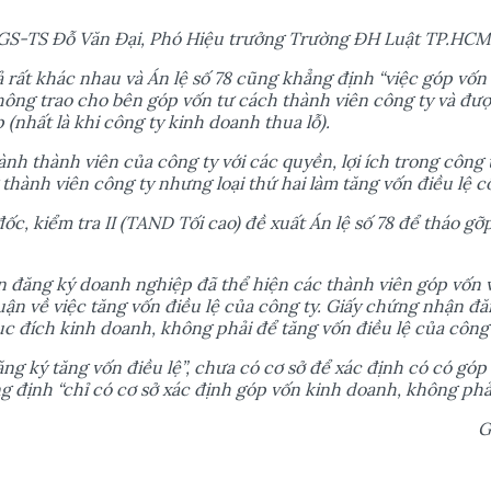
GS-TS Đ
ỗ
Văn Đ
ạ
i, Phó Hi
ệ
u tr
ưở
ng Tr
ườ
ng ĐH Lu
ậ
t TP.HCM
ả
r
ấ
t khác nhau và Án l
ệ
s
ố
78 cũng kh
ẳ
ng đ
ị
nh “vi
ệ
c góp v
ố
n 
hông trao cho bên góp v
ố
n t
ư
cách thành viên công ty và đ
ượ
p (nh
ấ
t là khi công ty kinh doanh thua l
ỗ
).
ành thành viên c
ủ
a công ty v
ớ
i các quy
ề
n, l
ợ
i ích trong công 
 thành viên công ty nh
ư
ng lo
ạ
i th
ứ
hai làm tăng v
ố
n đi
ề
u l
ệ
cô
đ
ố
c, ki
ể
m tra II (TAND T
ố
i cao) đ
ề
xu
ấ
t Án l
ệ
s
ố
78 đ
ể
tháo g
ỡ
n đăng ký doanh nghi
ệ
p đã th
ể
hi
ệ
n các thành viên góp v
ố
n 
u
ậ
n v
ề
vi
ệ
c tăng v
ố
n đi
ề
u l
ệ
c
ủ
a công ty. Gi
ấ
y ch
ứ
ng nh
ậ
n đă
ụ
c đích kinh doanh, không ph
ả
i đ
ể
tăng v
ố
n đi
ề
u l
ệ
c
ủ
a công 
ăng ký tăng v
ố
n đi
ề
u l
ệ
”, ch
ư
a có c
ơ
s
ở
đ
ể
xác đ
ị
nh có có góp
g đ
ị
nh “ch
ỉ
có c
ơ
s
ở
xác đ
ị
nh góp v
ố
n kinh doanh, không ph
G