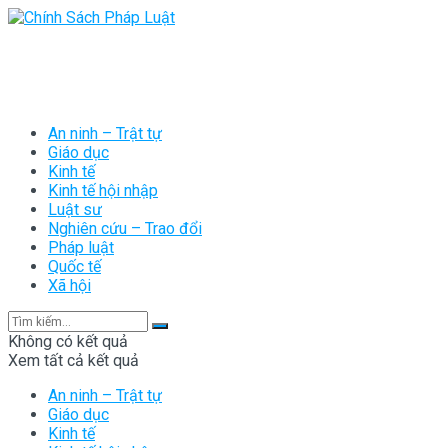
An ninh – Trật tự
Giáo dục
Kinh tế
Kinh tế hội nhập
Luật sư
Nghiên cứu – Trao đổi
Pháp luật
Quốc tế
Xã hội
Không có kết quả
Xem tất cả kết quả
An ninh – Trật tự
Giáo dục
Kinh tế