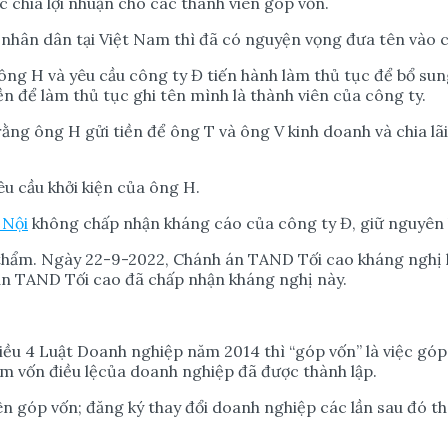
 chia lợi nhuận cho các thành viên góp vốn.
 nhân dân tại Việt Nam thì đã có nguyện vọng đưa tên vào 
 ông H và yêu cầu công ty Đ tiến hành làm thủ tục để bổ sun
n để làm thủ tục ghi tên mình là thành viên của công ty.
rằng ông H gửi tiền để ông T và ông V kinh doanh và chia l
u cầu khởi kiện của ông H.
 Nội
không chấp nhận kháng cáo của công ty Đ, giữ nguyên 
thẩm. Ngày 22-9-2022, Chánh án TAND Tối cao kháng nghị h
hán TAND Tối cao đã chấp nhận kháng nghị này.
 4 Luật Doanh nghiệp năm 2014 thì “góp vốn” là việc góp t
m vốn điều lệcủa doanh nghiệp đã được thành lập.
ên góp vốn; đăng ký thay đổi doanh nghiệp các lần sau đó t