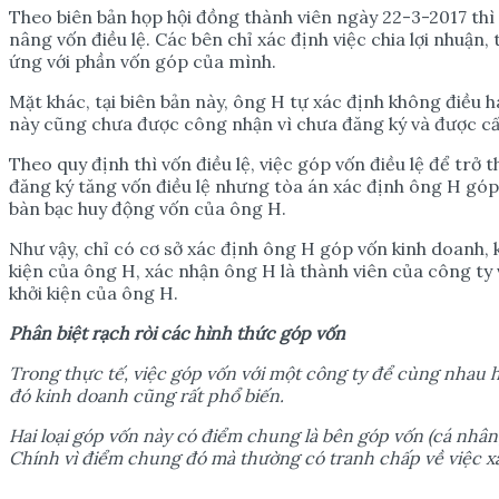
Theo biên bản họp hội đồng thành viên ngày 22-3-2017 thì
nâng vốn điều lệ. Các bên chỉ xác định việc chia lợi nhuậ
ứng với phần vốn góp của mình.
Mặt khác, tại biên bản này, ông H tự xác định không điều h
này cũng chưa được công nhận vì chưa đăng ký và được cấ
Theo quy định thì vốn điều lệ, việc góp vốn điều lệ để trở
đăng ký tăng vốn điều lệ nhưng tòa án xác định ông H góp 
bàn bạc huy động vốn của ông H.
Như vậy, chỉ có cơ sở xác định ông H góp vốn kinh doanh, 
kiện của ông H, xác nhận ông H là thành viên của công ty v
khởi kiện của ông H.
Phân bi
ệ
t r
ạ
ch ròi các hình th
ứ
c góp v
ố
n
Trong th
ự
c t
ế
, vi
ệ
c góp v
ố
n v
ớ
i m
ộ
t công ty đ
ể
cùng nhau 
đó kinh doanh cũng r
ấ
t ph
ổ
bi
ế
n.
Hai lo
ạ
i góp v
ố
n này có đi
ể
m chung là bên góp v
ố
n (cá nhâ
Chính vì đi
ể
m chung đó mà th
ườ
ng có tranh ch
ấ
p v
ề
vi
ệ
c x