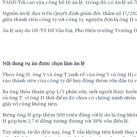
TAND Tối cao vừa công bố 10 án lệ, trong đó có Án lệ số 
Nguồn án lệ dựa trên Quyết định giám đốc thẩm số 17/
giữa thành viên công ty với công ty, nguyên đơn là ông H v
Án lệ này do GS-TS Đỗ Văn Đại, Phó Hiệu trưởng Trường 
N
ộ
i dung v
ụ
án đ
ượ
c ch
ọ
n làm án l
ệ
Theo ông H, ông V và ông T (anh rể của ông V và ông H) c
vào thành viên của công ty để huy động thêm vốn đầu tư v
Ba ông thỏa thuận góp 1/3 phần vốn, mỗi người được hưởng 
và ông T, vì ông H thời điểm đó chưa có chứng minh nhân 
giấy tờ cũng không tiện.
Riêng ông H góp thêm 500 triệu đồng với lý do là ông khô
H góp hơn 2,7 tỉ đồng tương đương với 38% vốn điều lệ.
Tuy nhiên, từ đó đến nay, ông T vẫn không tiến hành thay