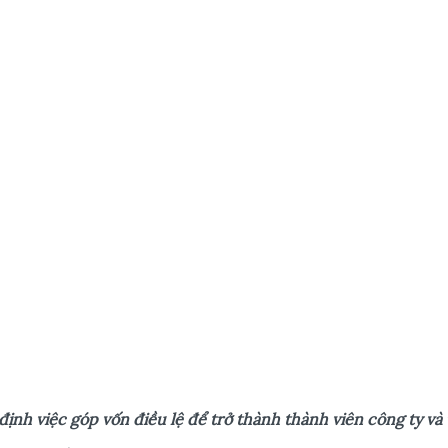
đ
ị
nh vi
ệ
c góp v
ố
n đi
ề
u l
ệ
đ
ể
tr
ở
thành thành viên công ty và 