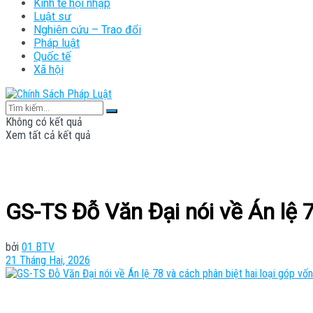
Kinh tế hội nhập
Luật sư
Nghiên cứu – Trao đổi
Pháp luật
Quốc tế
Xã hội
Không có kết quả
Xem tất cả kết quả
GS-TS Đỗ Văn Đại nói về Án lệ 7
bởi
01 BTV
21 Tháng Hai, 2026