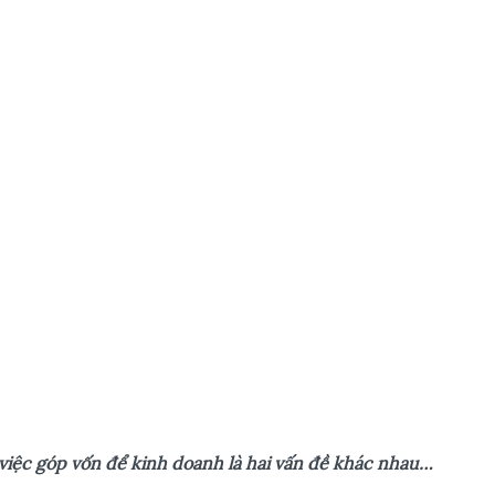
vi
ệ
c góp v
ố
n đ
ể
kinh doanh là hai v
ấ
n đ
ề
khác nhau…