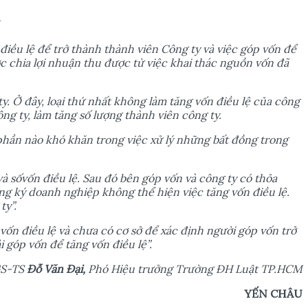
đi
ề
u l
ệ
đ
ể
tr
ở
thành thành viên Công ty và vi
ệ
c góp v
ố
n đ
ể
c chia l
ợ
i nhu
ậ
n thu đ
ượ
c t
ừ
vi
ệ
c khai thác ngu
ồ
n v
ố
n đã
ty.
Ở
đây, lo
ạ
i th
ứ
nh
ấ
t không làm tăng v
ố
n đi
ề
u l
ệ
c
ủ
a công
ng ty, làm tăng s
ố
l
ượ
ng thành viên công ty.
ph
ầ
n nào khó khăn trong vi
ệ
c x
ử
lý nh
ữ
ng b
ấ
t đ
ồ
ng trong
và s
ố
v
ố
n đi
ề
u l
ệ
. Sau đó bên góp v
ố
n và công ty có th
ỏ
a
ng ký doanh nghi
ệ
p không th
ể
hi
ệ
n vi
ệ
c tăng v
ố
n đi
ề
u l
ệ
.
ty”.
 v
ố
n đi
ề
u l
ệ
và ch
ư
a có c
ơ
s
ở
đ
ể
xác đ
ị
nh ng
ườ
i góp v
ố
n tr
ở
ả
i góp v
ố
n đ
ể
tăng v
ố
n đi
ề
u l
ệ
”.
S-TS
Đ
ỗ
Văn Đ
ạ
i,
Phó Hi
ệ
u tr
ưở
ng Tr
ườ
ng ĐH Lu
ậ
t TP.HCM
Y
Ế
N CHÂU