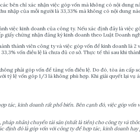
 các bên chỉ xác nhận việc góp vốn mà không có nội dung nà
n, thu nhập của mỗi người là 33,33% mà không có nội dung n
ành việc kinh doanh của công ty. Nếu xác định đây là việc g
p giấy chứng nhận đăng ký kinh doanh theo Luật Doanh ngh
 thành thành viên công ty và việc góp vốn để kinh doanh là 
33,3% vốn điều lệ là chưa đủ cơ sở. Thực tế thì sau khi thà
không phải góp vốn để tăng vốn điều lệ. Do đó, tòa án cấp 
ới tỷ lệ vốn góp 1/3 là không phù hợp. Khi giải quyết lại vụ
h
ợ
p tác, kinh doanh r
ấ
t ph
ổ
bi
ế
n. Bên c
ạ
nh đó, vi
ệ
c góp v
ố
n 
n, pháp nhân) chuy
ể
n tài s
ả
n (nh
ấ
t là ti
ề
n) cho công ty và thô
ác đ
ị
nh đó là góp v
ố
n v
ớ
i công ty đ
ể
h
ợ
p tác, kinh doanh hay