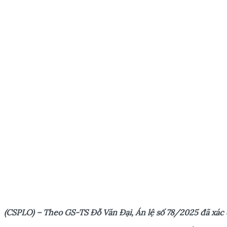
(CSPLO) – Theo GS-TS Đ
ỗ
Văn Đ
ạ
i, Án l
ệ
s
ố
78/2025 đã xác 