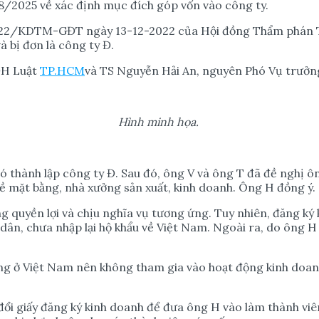
78/2025 về xác định mục đích góp vốn vào công ty.
2022/KDTM-GĐT ngày 13-12-2022 của Hội đồng Thẩm phán 
à bị đơn là công ty Đ.
ĐH Luật
TP.HCM
và TS Nguyễn Hải An, nguyên Phó Vụ trưởng
Hình minh h
ọ
a.
ó thành lập công ty Đ. Sau đó, ông V và ông T đã đề nghị ô
ề mặt bằng, nhà xưởng sản xuất, kinh doanh. Ông H đồng ý.
quyền lợi và chịu nghĩa vụ tương ứng. Tuy nhiên, đăng ký ki
dân, chưa nhập lại hộ khẩu về Việt Nam. Ngoài ra, do ông H
ng ở Việt Nam nên không tham gia vào hoạt động kinh doanh.
 đổi giấy đăng ký kinh doanh để đưa ông H vào làm thành vi