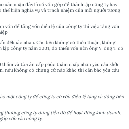
o xác nhận đây là số vốn góp để thành lập công ty hay
ào thể hiện nghĩa vụ và trách nhiệm của mỗi người tương
óp vốn để tăng vốn điều lệ của công ty thì việc tăng vốn
iệp.
2 vấn đềkhác nhau. Các bên không có thỏa thuận, không
nh lập công ty năm 2001, do thiếu vốn nên ông V, ông T có
sơ thẩm và tòa án cấp phúc thẩm chấp nhận yêu cầu khởi
 án, nếu không có chứng cứ nào khác thì cần bác yêu cầu
vào m
ộ
t công ty đ
ể
công ty có v
ố
n đi
ề
u l
ệ
tăng và dùng ti
ề
n
ng th
ườ
ng công ty dùng ti
ề
n đó đ
ể
ho
ạ
t đ
ộ
ng kinh doanh.
 góp v
ố
n vào công ty.