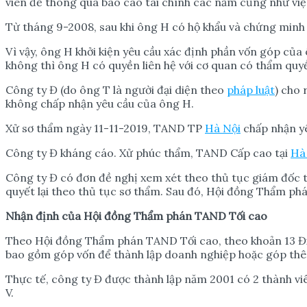
viên để thông qua báo cáo tài chính các năm cũng như việc
Từ tháng 9-2008, sau khi ông H có hộ khẩu và chứng minh
Vì vậy, ông H khởi kiện yêu cầu xác định phần vốn góp của
không thì ông H có quyền liên hệ với cơ quan có thẩm quyề
Công ty Đ (do ông T là người đại diện theo
pháp luật
) cho 
không chấp nhận yêu cầu của ông H.
Xử sơ thẩm ngày 11-11-2019, TAND TP
Hà Nội
chấp nhận yê
Công ty Đ kháng cáo. Xử phúc thẩm, TAND Cấp cao tại
Hà
Công ty Đ có đơn đề nghị xem xét theo thủ tục giám đốc 
quyết lại theo thủ tục sơ thẩm. Sau đó, Hội đồng Thẩm p
Nh
ậ
n đ
ị
nh c
ủ
a H
ộ
i đ
ồ
ng Th
ẩ
m phán TAND T
ố
i cao
Theo Hội đồng Thẩm phán TAND Tối cao, theo khoản 13 Điều
bao gồm góp vốn để thành lập doanh nghiệp hoặc góp thê
Thực tế, công ty Đ được thành lập năm 2001 có 2 thành vi
V.